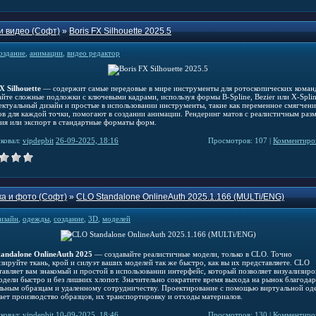
и видео (Софт)
»
Boris FX Silhouette 2025.5
оздание
,
анимации
,
видео редактор
X Silhouette
— содержит самые передовые в мире инструменты для ротоскопических коман
айте сложные подложки с ключевыми кадрами, используя формы B-Spline, Bezier или X-Splin
ектуальный дизайн и простые в использовании инструменты, такие как переменное смягчени
ов для каждой точки, помогают в создании анимации. Рендеринг матов с реалистичным раз
ия или экспорт в стандартные форматы форм.
ковал:
vipdepbit
26-09-2025, 18:16
Просмотров: 107 |
Комментиров
а и фото (Софт)
»
CLO Standalone OnlineAuth 2025.1.166 (MULTi/ENG)
изайн
,
одежды
,
создание
,
3D
,
моделей
andalone OnlineAuth 2025
— создавайте реалистичные модели, только в CLO. Точно
зируйте ткань, крой и силуэт ваших моделей так же быстро, как вы их представляете. CLO
тавляет вам знакомый и простой в использовании интерфейс, который позволяет визуализиро
одели быстро и без лишних хлопот. Значительно сократите время выхода на рынок благодар
льным образцам и удаленному сотрудничеству. Проектирование с помощью виртуальной о
ает производство образцов, их транспортировку и отходы материалов.
ковал:
vipdepbit
10-09-2025, 18:46
Просмотров: 130 |
Комментиров