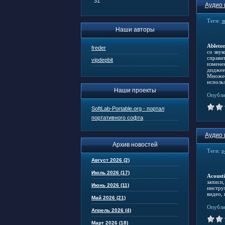
31
Аудио 
Теги:
з
Наши авторы
Ableton
freder
со зву
справи
vipdepbit
измене
диджее
Множес
исполь
Наши проекты
Опубли
SoftLab-Portable.org - портал
портативного софта
Аудио 
Архив новостей
Теги:
р
Август 2026 (2)
Июль 2026 (17)
Acousti
записи
Июнь 2026 (11)
инстру
видео,
Май 2026 (21)
Опубли
Апрель 2026 (4)
Март 2026 (18)