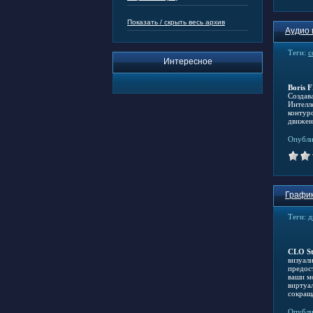
Показать / скрыть весь архив
Аудио 
Теги:
с
Интересное
Boris F
Создав
Интелл
контур
движен
Опубли
График
Теги:
д
CLO St
визуали
предос
ваши м
виртуа
сокращ
Опубли