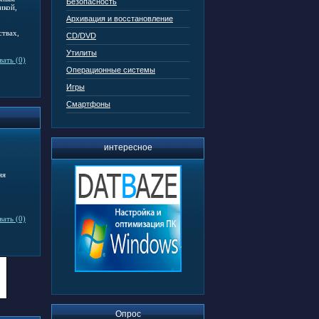
Безопасность
икой,
Архивация и восстановление
ствах,
CD/DVD
Утилиты
ать (0)
Операционные системы
Игры
Смартфоны
интересное
яя
ать (0)
Опрос