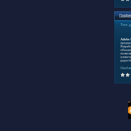
График
Теги:
с
Adobe 
предназ
Разраб
объеди
позвол
иллюстр
радост
Опубли