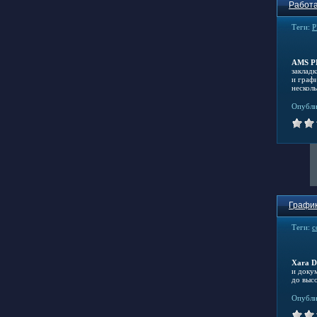
Работа
Теги:
P
AMS P
заклад
и граф
несколь
Опубли
График
Теги:
с
Xara D
и докум
до выс
Опубли