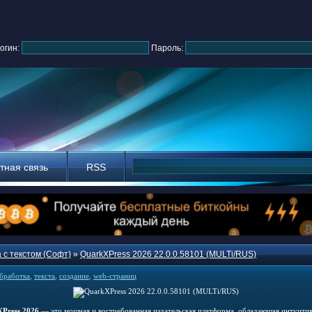
огин:
Пароль:
тная связь
RSS
 с текстом (Софт)
»
QuarkXPress 2026 22.0.0.58101 (MULTi/RUS)
бработка
,
текста
,
создание
,
web-страниц
Press 2026
— это мощная и востребованная издательская платформа, обладающая интуити