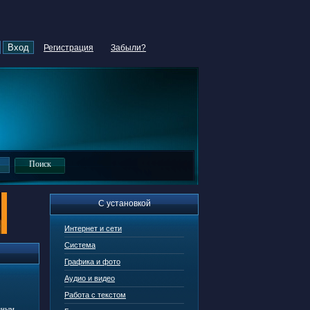
Регистрация
Забыли?
С установкой
Интернет и сети
Система
Графика и фото
Аудио и видео
Работа с текстом
вным