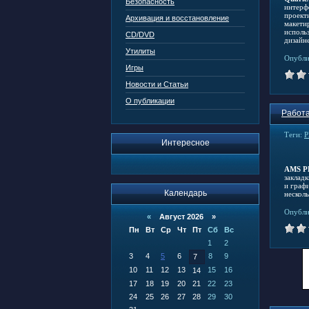
Безопасность
интерф
проект
Архивация и восстановление
макети
исполь
CD/DVD
дизайн
Утилиты
Опубли
Игры
Новости и Статьи
О публикации
Работа
Теги:
P
Интересное
AMS P
заклад
и граф
Календарь
несколь
Опубли
«
Август 2026 »
Пн
Вт
Ср
Чт
Пт
Сб
Вс
1
2
3
4
5
6
8
9
7
10
11
12
13
15
16
14
17
18
19
20
21
22
23
24
25
26
27
28
29
30