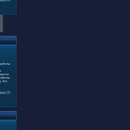
 работы
и
кругах
работы.
, без
ать (0)