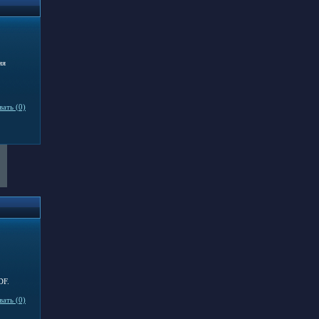
яя
ать (0)
DF.
ать (0)