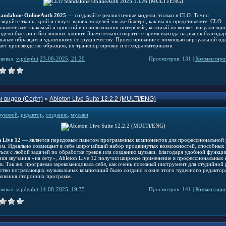
andalone OnlineAuth 2025
— создавайте реалистичные модели, только в CLO. Точно
зируйте ткань, крой и силуэт ваших моделей так же быстро, как вы их представляете. CLO
тавляет вам знакомый и простой в использовании интерфейс, который позволяет визуализиро
одели быстро и без лишних хлопот. Значительно сократите время выхода на рынок благодар
льным образцам и удаленному сотрудничеству. Проектирование с помощью виртуальной о
ает производство образцов, их транспортировку и отходы материалов.
ковал:
vipdepbit
23-08-2025, 21:20
Просмотров: 131 |
Комментиров
и видео (Софт)
»
Ableton Live Suite 12.2.2 (MULTi/ENG)
вуковой
,
редактор
,
создание
,
музыки
 Live 12
— является передовым пакетом программных компонентов для профессиональной
ком. Идеально совмещает в себе широчайший набор продвинутых возможностей, способных
ться с любой задачей по обработке треков или созданию музыки. Благодаря удобной функци
ния звучания «на лету», Ableton Live 12 получил широкое применение в профессиональных 
в. Так же, программа зарекомендовала себя, как очень полезный инструмент для студийной 
тво потрясающих музыкальных композиций было создано в окне этого чудесного редактора
зования сторонних программ.
ковал:
vipdepbit
14-08-2025, 19:35
Просмотров: 141 |
Комментиров