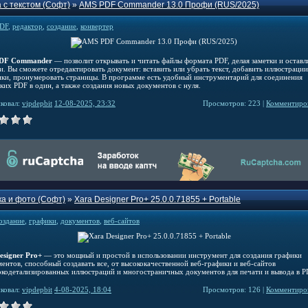
 с текстом (Софт)
»
AMS PDF Commander 13.0 Профи (RUS/2025)
DF
,
редактор
,
создание
,
конвертер
DF Commander
— позволит открывать и читать файлы формата PDF, делая заметки и оставл
ки. Вы сможете отредактировать документ: вставить или убрать текст, добавить иллюстрации
ики, пронумеровать страницы. В программе есть удобный инструментарий для соединения
ких PDF в один, а также создания новых документов с нуля.
ковал:
vipdepbit
12-08-2025, 23:32
Просмотров: 223 |
Комментиров
а и фото (Софт)
»
Xara Designer Pro+ 25.0.0.71855 + Portable
оздание
,
графики
,
документов
,
веб-сайтов
esigner Pro+
— это мощный и простой в использовании инструмент для создания графики
ентов, способный создавать все, от высококачественной веб-графики и веб-сайтов
окодетализированных иллюстраций и многостраничных документов для печати и вывода в P
ковал:
vipdepbit
4-08-2025, 18:04
Просмотров: 126 |
Комментиров