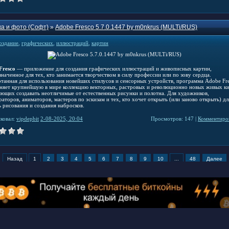
а и фото (Софт)
»
Adobe Fresco 5.7.0.1447 by m0nkrus (MULTi/RUS)
оздание
,
графических
,
иллюстраций
,
картин
Fresco
— приложение для создания графических иллюстраций и живописных картин,
наченное для тех, кто занимается творчеством в силу профессии или по зову сердца.
отанная для использования новейших стилусов и сенсорных устройств, программа Adobe Fr
няет крупнейшую в мире коллекцию векторных, растровых и революционно новых живых ки
яющих создавать неотличимые от естественных рисунки и полотна. Для художников,
аторов, аниматоров, мастеров по эскизам и тех, кто хочет открыть (или заново открыть) дл
ь рисования и создания набросков.
ковал:
vipdepbit
2-08-2025, 20:04
Просмотров: 147 |
Комментиров
Назад
1
2
3
4
5
6
7
8
9
10
...
48
Далее