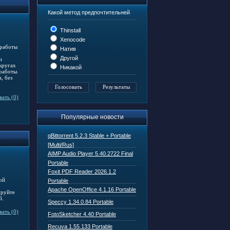
Какой метод предпочтительней
Thinstall
Xenocode
 работы
Натив
Другой
и
кругах
Никакой
работы.
, без
ать (0)
Популярные новости
qBittorrent 5.2.3 Stable + Portable
[Multi/Rus]
AIMP Audio Player 5.40.2722 Final
Portable
Foxit PDF Reader 2026.1.2
ой
Portable
Apache OpenOffice 4.1.16 Portable
ируйте
й.
Speccy 1.34.0.84 Portable
ать (0)
FotoSketcher 4.40 Portable
Recuva 1.55.133 Portable