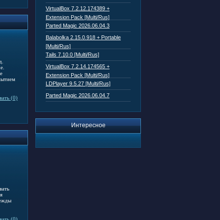
VirtualBox 7.2.12.174389 +
Extension Pack [Multi/Rus]
Parted Magic 2026.06.04.3
Balabolka 2.15.0.918 + Portable
[Multi/Rus]
Tails 7.10.0 [Multi/Rus]
д.
VirtualBox 7.2.14.174565 +
e.
е
Extension Pack [Multi/Rus]
мытием
LDPlayer 9.5.27 [Multi/Rus]
Parted Magic 2026.06.04.7
ать (0)
Интересное
вать
я
дежды
ать (0)