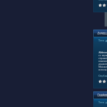
Аудио 
Теги:
з
Ableton
со зву
справи
измене
диджее
Множес
исполь
Опубли
График
Теги:
д