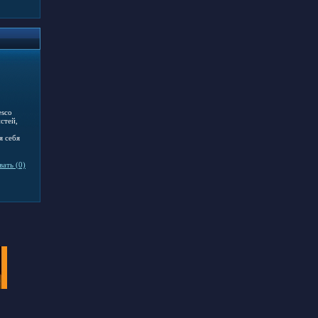
esco
стей,
я себя
ать (0)