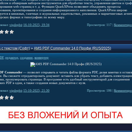
ейсом и обширным набором инструментов для обработки текста, управления цветом и граф
ирования web-страниц и т. д. Функции QuarkXPress позволяют объединять процессы
рования, проектирования и создания информационного наполнения. QuarkXPress широко
зуется в книжных, газетных и журнальных издательствах, рекламных и маркетинговых агент
ерских фирмах и типографиях по всему миру.
ковал:
vipdepbit
16-10-2025, 19:34
Просмотров: 117 |
Комментиров
 с текстом (Софт)
»
AMS PDF Commander 14.0 Профи (RUS/2025)
DF
,
редактор
,
создание
,
конвертер
DF Commander
— позволит открывать и читать файлы формата PDF, делая заметки и оставл
ки. Вы сможете отредактировать документ: вставить или убрать текст, добавить иллюстрации
ики, пронумеровать страницы. В программе есть удобный инструментарий для соединения
ких PDF в один, а также создания новых документов с нуля.
ковал:
vipdepbit
15-10-2025, 21:30
Просмотров: 186 |
Комментиров