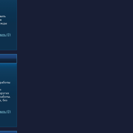
вать
я
дежды
ать (0)
 работы
и
кругах
работы.
, без
ать (0)