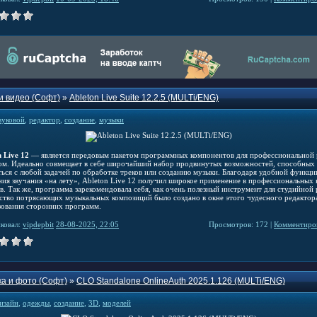
и видео (Софт)
»
Ableton Live Suite 12.2.5 (MULTi/ENG)
вуковой
,
редактор
,
создание
,
музыки
 Live 12
— является передовым пакетом программных компонентов для профессиональной
ком. Идеально совмещает в себе широчайший набор продвинутых возможностей, способных
ться с любой задачей по обработке треков или созданию музыки. Благодаря удобной функци
ния звучания «на лету», Ableton Live 12 получил широкое применение в профессиональных 
в. Так же, программа зарекомендовала себя, как очень полезный инструмент для студийной 
тво потрясающих музыкальных композиций было создано в окне этого чудесного редактора
зования сторонних программ.
ковал:
vipdepbit
28-08-2025, 22:05
Просмотров: 172 |
Комментиров
а и фото (Софт)
»
CLO Standalone OnlineAuth 2025.1.126 (MULTi/ENG)
изайн
,
одежды
,
создание
,
3D
,
моделей