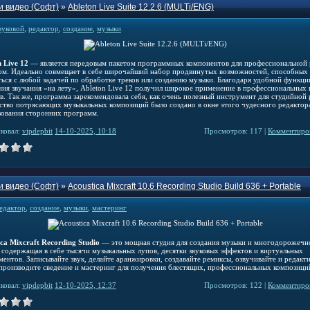
и видео (Софт)
»
Ableton Live Suite 12.2.6 (MULTi/ENG)
вуковой
,
редактор
,
создание
,
музыки
 Live 12
— является передовым пакетом программных компонентов для профессиональной
ком. Идеально совмещает в себе широчайший набор продвинутых возможностей, способных
ться с любой задачей по обработке треков или созданию музыки. Благодаря удобной функци
ния звучания «на лету», Ableton Live 12 получил широкое применение в профессиональных 
в. Так же, программа зарекомендовала себя, как очень полезный инструмент для студийной 
тво потрясающих музыкальных композиций было создано в окне этого чудесного редактора
зования сторонних программ.
ковал:
vipdepbit
14-10-2025, 10:18
Просмотров: 117 |
Комментиров
и видео (Софт)
»
Acoustica Mixcraft 10.6 Recording Studio Build 636 + Portable
едактор
,
создание
,
музыки
,
мастеринг
ca Mixcraft Recording Studio
— это мощная студия для создания музыки и многодорожечн
, содержащая в себе тысячи музыкальных лупов, десятки звуковых эффектов и виртуальных
ментов. Записывайте звук, делайте аранжировки, создавайте ремиксы, озвучивайте и редакт
 производите сведение и мастеринг для получения блестящих, профессиональных композици
ковал:
vipdepbit
12-10-2025, 12:37
Просмотров: 122 |
Комментиров