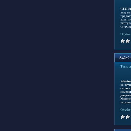
CLO St
визуали
предос
ваши м
виртуа
сокращ
Опубли
Аудио 
Теги:
з
Ableton
со зву
справи
измене
диджее
Множес
исполь
Опубли