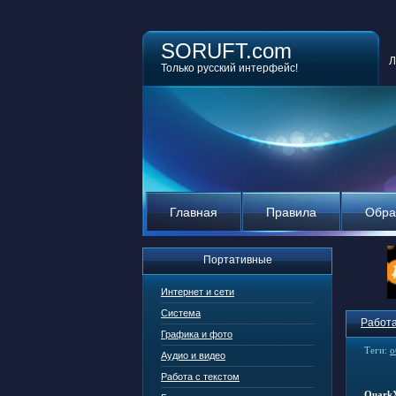
SORUFT.com
Л
Только русский интерфейс!
Главная
Правила
Обра
Портативные
Интернет и сети
Система
Работа
Графика и фото
Теги:
о
Аудио и видео
Работа с текстом
QuarkX