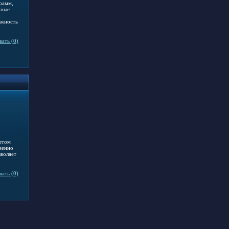
рамм,
нные
й
ожность
ать (0)
етом
менно
зволяет
ать (0)