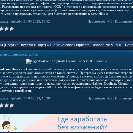
мент из серии все-в-одном. В функции редактирование входит поддержка изменения текста 
. Реализована поддержка технологии OCR ( оптическое распознавание символов ), есть реж
тирования документа в разные другие форматы, имеется поддержка добавления своих карти
нт, можно нумеровать страницы, для быстрого перемещения в дальнейшем.
ковал:
vipdepbit
31-03-2023, 19:52
Просмотров: 440 |
Комментиров
ы (Софт)
/
Система (Софт)
»
DigitalVolcano Duplicate Cleaner Pro 5.19.0 + Port
далить
,
одинаковые
,
файлы
Volcano Duplicate Cleaner Pro
- небольшая утилита для Windows, которая после запуска см
ть и потом удалить одинаковые файлы в вашей системе. Программа имеет неплохой встроен
, с его помощью можно произвести углубленный поиск в системе файлов дубликатов разных
ер аудио или видео, фото или текстовых документов. Приложение обладает фильтрами, кот
ят проводить поиск например по названию, тегам, расширениям файлов. Duplicate Cleaner
зует при сканировании алгоритм MD5 Hash. Искать файлы можно будет как на своем компь
а других в вашей сети.
ковал:
vipdepbit
31-03-2023, 16:20
Просмотров: 429 |
Комментиров