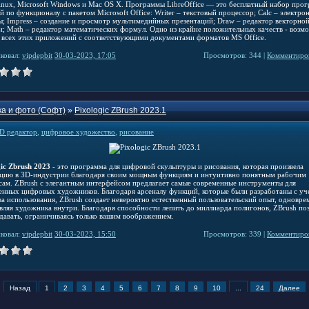
nux, Microsoft Windows и Mac OS X. Программы LibreOffice — это бесплатный набор прог
 по функционалу с пакетом Microsoft Office: Writer – текстовый процессор; Calc – электро
ы; Impress – создание и просмотр мультимедийных презентаций; Draw – редактор векторно
и; Math – редактор математических формул. Одно из крайне положительных качеств - возм
 всех этих приложений с соответствующими документами форматов MS Office.
ковал:
vipdepbit
30-03-2023, 17:05
Просмотров: 344 |
Комментиров
а и фото (Софт)
»
Pixologic ZBrush 2023.1
D редактор
,
цифровое художество
,
рисование
gic Zbrush 2023
- это программа для цифровой скульптуры и рисования, которая произвела
цию в 3D-индустрии благодаря своим мощным функциям и интуитивно понятным рабочим
сам. ZBrush с элегантным интерфейсом предлагает самые современные инструменты для
енных цифровых художников. Благодаря арсеналу функций, которые были разработаны с уч
ва использования, ZBrush создает невероятно естественный пользовательский опыт, одновре
вляя художника внутри. Благодаря способности лепить до миллиарда полигонов, ZBrush по
здавать, ограничиваясь только вашим воображением.
ковал:
vipdepbit
30-03-2023, 15:50
Просмотров: 339 |
Комментиров
Назад
1
2
3
4
5
6
7
8
9
10
...
24
Далее