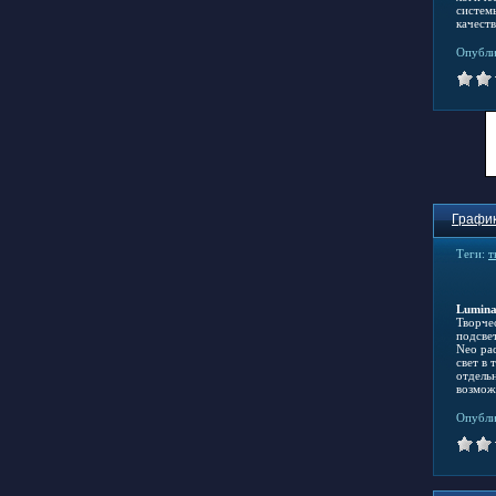
систем
качест
Опубли
График
Теги:
т
Lumina
Творче
подсве
Neo ра
свет в
отдельн
возмож
Опубли