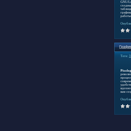
GNU/Li
сходный
таблиц
график
работы
Опубли
График
Теги:
3
Pixolo
револю
процес
соврем
удобст
вдохно
вам со
Опубли