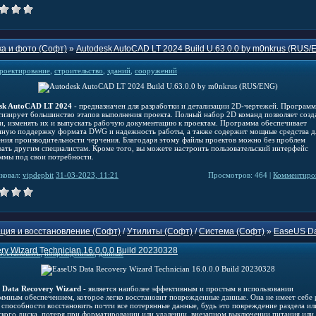
а и фото (Софт)
»
Autodesk AutoCAD LT 2024 Build U.63.0.0 by m0nkrus (RUS/
роектирование
,
строительство
,
зданий
,
сооружений
sk AutoCAD LT 2024
- предназначен для разработки и детализации 2D-чертежей. Программ
тизирует большинство этапов выполнения проекта. Полный набор 2D команд позволяет созд
и, изменять их и выпускать рабочую документацию к проектам. Программа обеспечивает
нную поддержку формата DWG и надежность работы, а также содержит мощные средства д
ния производительности черчения. Благодаря этому файлы проектов можно без проблем
вать другим специалистам. Кроме того, вы можете настроить пользовательский интерфейс
ммы под свои потребности.
ковал:
vipdepbit
31-03-2023, 11:21
Просмотров: 464 |
Комментиров
ция и восстановление (Софт)
/
Утилиты (Софт)
/
Система (Софт)
»
EaseUS D
ry Wizard Technician 16.0.0.0 Build 20230328
осстановить
,
поврежденные
,
данные
 Data Recovery Wizard
- является наиболее эффективным и простым в использовании
ммным обеспечением, которое легко восстановит поврежденные данные. Она не имеет себе
й способности восстановить почти все потерянные данные, будь это повреждение раздела ил
ского диска, потеря при форматировании или удалении, внезапном выключении питания или