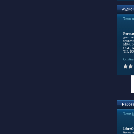
Аудио 
Теги:
к
Format
дополн
мульти
MP4, 3
OGG, M
TIF, IC
Опубли
Работа
Теги:
l
LibreOf
более 