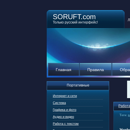
SORUFT.com
Л
Только русский интерфейс!
Главная
Правила
Обра
Портативные
Интернет и сети
Система
Работа
Графика и фото
Теги:
р
Аудио и видео
Работа с текстом
Wonder