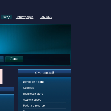
Регистрация
Забыли?
С установкой
Интернет и сети
Система
Графика и фото
Аудио и видео
Работа с текстом