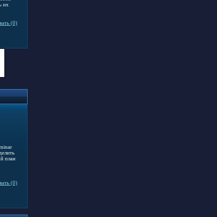
ь их
ать (0)
minar
делить
ий план
ать (0)