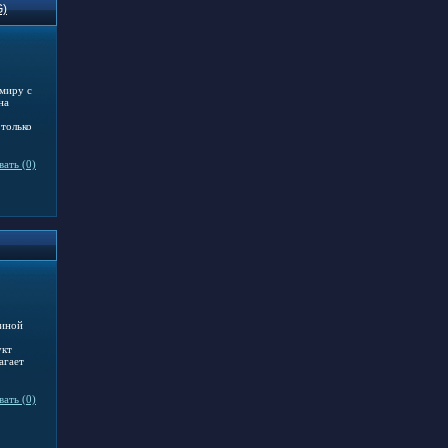
G)
миру с
на
 только
ать (0)
диной
укт
агает
ать (0)