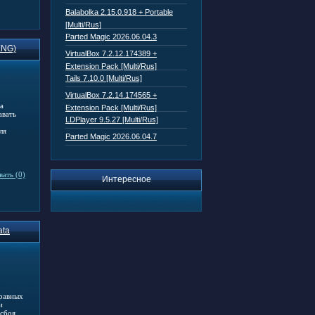
Balabolka 2.15.0.918 + Portable
[Multi/Rus]
Parted Magic 2026.06.04.3
ENG)
VirtualBox 7.2.12.174389 +
Extension Pack [Multi/Rus]
Tails 7.10.0 [Multi/Rus]
VirtualBox 7.2.14.174565 +
а
Extension Pack [Multi/Rus]
авать
LDPlayer 9.5.27 [Multi/Rus]
ля
Parted Magic 2026.06.04.7
ать (0)
Интересное
ata
 равных
и
 сбоя