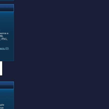
с
матов в
MR,
, PNG,
ать (0)
едён
чая