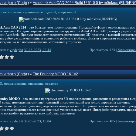
а и фото (Софт)
»
Autodesk AutoCAD 2024 Build U.61.0.0 by m0nkrus (RUS/EN
роектирование
,
строительство
,
зданий
,
сооружений
sk AutoCAD 2024
- это больше, чем проектирование. Придавайте форму окружающему вас 
ю мощных Интернет-ориентированных инструментов AutoCAD – САПР, которая разработа
ией Autodesk. Продукт позволяет создавать впечатляющие 3D-проекты, с высокой скоростью
ать рабочую документацию и совместно работать в облаке. Доступ к проектам возможен не
ьютеров, но и с пользовательских мобильных устройств.
ковал:
vipdepbit
30-03-2023, 22:44
Просмотров: 424 |
Комментиров
а и фото (Софт)
»
The Foundry MODO 16.1v2
D
,
моделирование
,
рисование
,
редактор
oundry MODO
- это мощная программа для 3D моделирования, рисования и рендеринга в е
й среде, имеющая интуитивно понятный инструментарий для конструирования сложных
рических форм методом подраздельных поверхностей. По прошествии нескольких лет прод
енно трансформировался в полноценный универсальный пакет. Интерфейс программы предл
ую настройку практически всех рабочих элементов.
ковал:
vipdepbit
30-03-2023, 19:04
Просмотров: 405 |
Комментиров