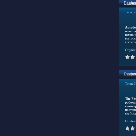
График
Теги:
п
Autode
помощь
компан
выпуск
с комп
Опубли
График
Теги:
3
The F
рабоче
геомет
постеп
глубок
Опубли