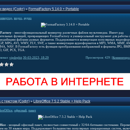
и видео (Софт)
»
FormatFactory 5.14.0 + Portable
онвертор
,
видео
,
аудио
Factory
- многофункциональный конвертер различных файлов мультимедиа. Имеет рад
ительных функций, превращающих FormatFactory в универсальный инструмент для работы 
медийными файлами разных форматов. Поддерживается конвертация популярных видеофор
GP, MPG, AVI, WMV, FLV, SWF, а также конвертация аудиоформатов в MP3, WMA, MMF, A
4A, WAV. В FormatFactory есть функция преобразования изображений в форматы JPG, BMP
O, GIF, PCX, TGA.
ковал:
vipdepbit
30-03-2023, 18:29
Просмотров: 429 |
Комментиров
 с текстом (Софт)
»
LibreOffice 7.5.2 Stable + Help Pack
ibreOffice
,
офисный
,
пакет
fice
- мощный офисный пакет, полностью совместимый с 32/64-битными системами. Перев
чем на 30 языков мира. Поддерживает большинство популярных операционных систем, вклю