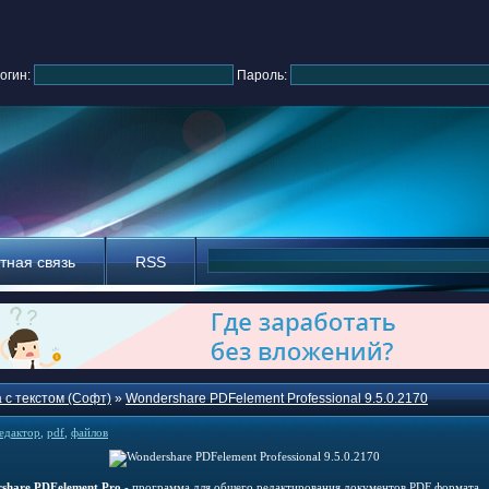
огин:
Пароль:
тная связь
RSS
 с текстом (Софт)
»
Wondershare PDFelement Professional 9.5.0.2170
едактор
,
pdf
,
файлов
share PDFelement Pro
- программа для общего редактирования документов PDF формата,