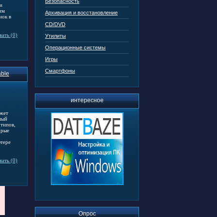
Безопасность
и
им
Архивация и восстановление
нок в
CD/DVD
ать (0)
Утилиты
Операционные системы
Игры
Смартфоны
able
интересное
ожет
ный
 типов,
орые
ютере
ать (0)
Опрос