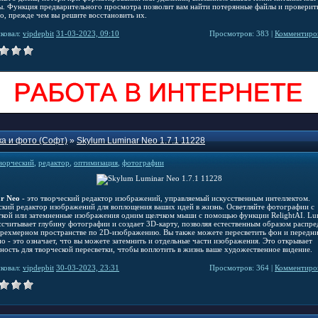
ы. Функция предварительного просмотра позволит вам найти потерянные файлы и проверит
во, прежде чем вы решите восстановить их.
ковал:
vipdepbit
31-03-2023, 09:10
Просмотров: 383 |
Комментиров
а и фото (Софт)
»
Skylum Luminar Neo 1.7.1 11228
ворческий
,
редактор
,
оптимизация
,
фотографии
r Neo
- это творческий редактор изображений, управляемый искусственным интеллектом.
ский редактор изображений для воплощения ваших идей в жизнь. Осветляйте фотографии с
ткой или затемненные изображения одним щелчком мыши с помощью функции RelightAI. Lu
ссчитывает глубину фотографии и создает 3D-карту, позволяя естественным образом распре
 трехмерном пространстве по 2D-изображению. Вы также можете пересветить фон и передн
о - это означает, что вы можете затемнить и отдельные части изображения. Это открывает
ность для творческой пересветки, чтобы воплотить в жизнь ваше художественное видение.
ковал:
vipdepbit
30-03-2023, 23:31
Просмотров: 364 |
Комментиров