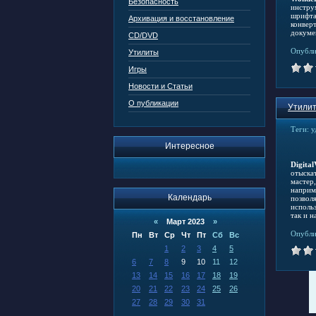
Безопасность
инстру
шрифта
Архивация и восстановление
конвер
докуме
CD/DVD
Опубли
Утилиты
Игры
Новости и Статьи
О публикации
Утилит
Теги:
у
Интересное
Digital
отыска
мастер
наприм
Календарь
позвол
исполь
так и н
«
Март 2023
»
Опубли
Пн
Вт
Ср
Чт
Пт
Сб
Вс
1
2
3
4
5
6
7
8
9
10
11
12
13
14
15
16
17
18
19
20
21
22
23
24
25
26
27
28
29
30
31