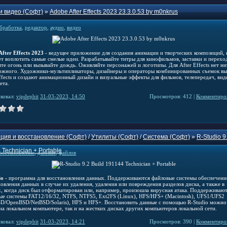
и видео (Софт)
»
Adobe After Effects 2023 23.3.0.53 by m0nkrus
бработка
,
редактор
,
аудио
,
видео
fter Effects 2023
- ведущее приложение для создания анимации и творческих композиций, 
т воплотить самые смелые идеи. Разрабатывайте титры для кинофильмов, заставки и перехо
ите огонь или вызывайте дождь. Оживляйте персонажей и логотипы. Для After Effects нет н
ожного. Художники-мультипликаторы, дизайнеры и операторы комбинированных съемок в
ffects и создают анимационный дизайн и визуальные эффекты для фильмов, телепередач, вид
ета.
ковал:
vipdepbit
31-03-2023, 14:50
Просмотров: 412 |
Комментиров
ция и восстановление (Софт)
/
Утилиты (Софт)
/
Система (Софт)
»
R-Studio 9
 Technician + Portable
осстановление
,
данных
,
файлов
io
- программа для восстановления данных. Поддерживаются файловые системы обеспечени
овления данных в случае их удаления, удаления или повреждения разделов диска, а также в
х, когда диск был отформатирован или, например, произошла вирусная атака. Поддерживаю
ые системы FAT12/16/32, NTFS, NTFS5, Ext2FS (Linux), HFS/HFS+ (Macintosh), UFS1/UFS2
SD/OpenBSD/NetBSD/Solaris), HFS и HFS+. Восстановить данные с помощью R-Studio можно
 на локальном компьютере, так и на жестких дисках других компьютеров локальной сети.
ковал:
vipdepbit
31-03-2023, 14:21
Просмотров: 390 |
Комментиров