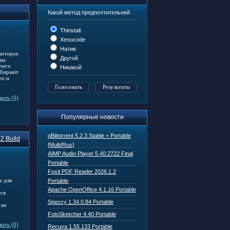
Какой метод предпочтительней
Thinstall
Xenocode
Натив
которое
Другой
ды.
ичего
Никакой
ыбирают
ео и
ать (0)
Популярные новости
qBittorrent 5.2.3 Stable + Portable
.2 Build
[Multi/Rus]
AIMP Audio Player 5.40.2722 Final
Portable
Foxit PDF Reader 2026.1.2
е для
Portable
Apache OpenOffice 4.1.16 Portable
тся
Speccy 1.34.0.84 Portable
 не
FotoSketcher 4.40 Portable
ать (0)
Recuva 1.55.133 Portable