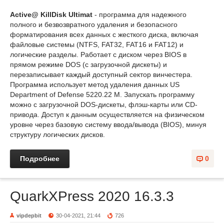
Active@ KillDisk Ultimat
- программа для надежного
полного и безвозвратного удаления и безопасного
форматирования всех данных с жесткого диска, включая
файловые системы (NTFS, FAT32, FAT16 и FAT12) и
логические разделы. Работает с диском через BIOS в
прямом режиме DOS (с загрузочной дискеты) и
перезаписывает каждый доступный сектор винчестера.
Программа использует метод удаления данных US
Department of Defense 5220.22 M. Запускать программу
можно с загрузочной DOS-дискеты, флэш-карты или CD-
привода. Доступ к данным осуществляется на физическом
уровне через базовую систему ввода/вывода (BIOS), минуя
структуру логических дисков.
Подробнее
0
QuarkXPress 2020 16.3.3
vipdepbit
30-04-2021, 21:44
726