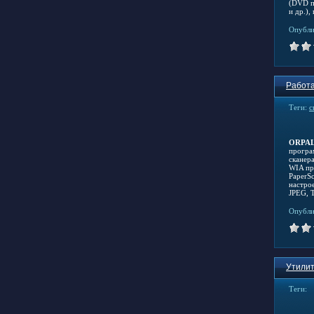
(DVD пл
и др.)
Опубли
Работа
Теги:
с
ORPALI
програ
сканер
WIA пр
PaperS
настро
JPEG, T
Опубли
Утилит
Теги: