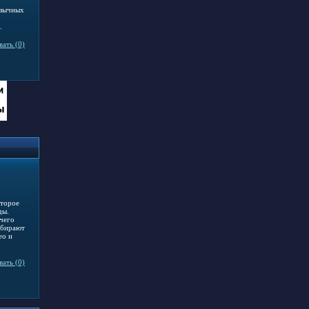
язычных
.
ать (0)
оторое
ды.
ичего
ыбирают
ео и
ать (0)