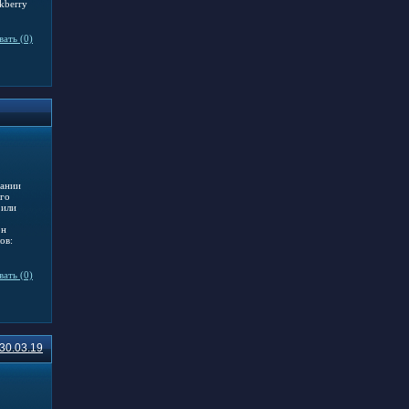
ckberry
ать (0)
вании
ого
 или
он
ов:
ать (0)
30.03.19