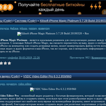
ы (Софт)
/
Система (Софт)
»
Xilisoft iPhone Magic Platinum 5.7.28 Build 20190
ередача
,
файлов
,
iphone
,
риппер
,
конвертер
t iPhone Magic Platinum
- является идеальным решением для синхронизации данных между 
ьютером. С помощью Xilisoft iPhone Magic, вы сможете переместить музыку, видео и изобра
 iPhone на компьютер или создать резервные копии, может конвертировать файлы почти всех
рных видео и аудио форматов в ваш iPhone, так же хорошо, как и копировать информацию 
ать ее на iPhone.
ковал:
vipdepbit
30-03-2019, 22:26
Просмотров: 902 |
Комментиров
и видео (Софт)
»
VSDC Video Editor Pro 6.3.2.959/960
идео
,
редактор
,
video editor
ideo Editor Pro
- нелинейный видео редактор с богатым функционалом, который позволяет
ировать видео файлы и создавать клипы, используя при этом разнообразные видео и аудио э
мма поддерживает все наиболее популярные мультимедийные форматы, имеет встроенную
у профилей, благодаря которым можно создавать видео для различных портативных устрой