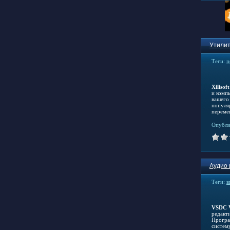
Утилит
Теги:
п
Xilisof
и комп
вашего
популя
перемещ
Опубли
Аудио 
Теги:
в
VSDC V
редакт
Програ
систем