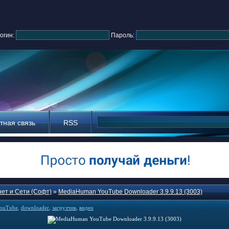
огин:
Пароль:
тная связь
RSS
ет и Сети (Софт)
»
MediaHuman YouTube Downloader 3.9.9.13 (3003)
ouTube
,
downloader
,
загрузчик
,
видео