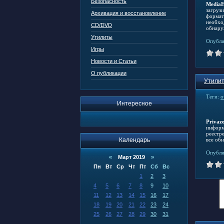
Безопасность
MediaH
загруз
Архивация и восстановление
формат
необхо
CD/DVD
обнару
Утилиты
Опубли
Игры
Новости и Статьи
О публикации
Утилит
Теги:
о
Интересное
Privaz
информ
реестре
Календарь
все об
Опубли
«
Март 2019
»
Пн
Вт
Ср
Чт
Пт
Сб
Вс
1
2
3
4
5
6
7
8
9
10
11
12
13
14
15
16
17
18
19
20
21
22
23
24
25
26
27
28
29
30
31