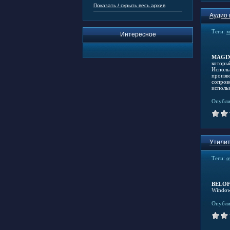
Показать / скрыть весь архив
Аудио 
Теги:
м
Интересное
MAGIX
которы
Исполь
произв
сопров
исполь
Опубли
Утилит
Теги:
о
BELOF
Window
Опубли