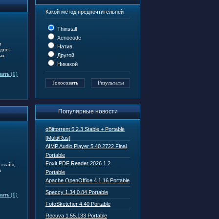
Какой метод предпочтительней
Thinstall
Xenocode
я
Натив
удио-
Другой
ых
Никакой
ать (0)
Популярные новости
qBittorrent 5.2.3 Stable + Portable
[Multi/Rus]
AIMP Audio Player 5.40.2722 Final
Portable
Foxit PDF Reader 2026.1.2
 слайд-
в
Portable
Apache OpenOffice 4.1.16 Portable
Speccy 1.34.0.84 Portable
ать (0)
FotoSketcher 4.40 Portable
Recuva 1.55.133 Portable