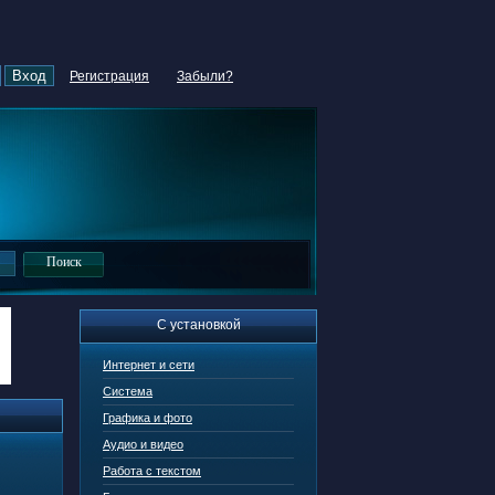
Регистрация
Забыли?
С установкой
Интернет и сети
Система
Графика и фото
Аудио и видео
Работа с текстом