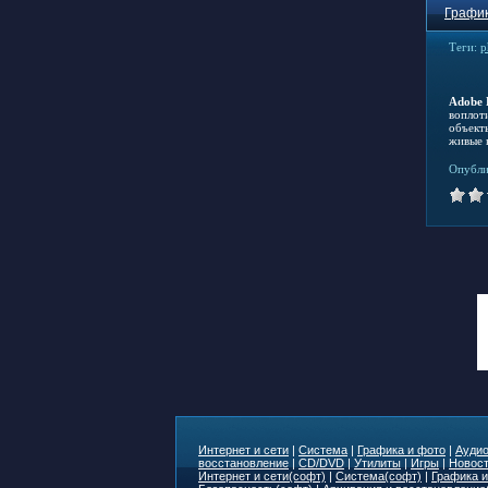
График
Теги:
p
Adobe 
воплот
объект
живые к
Опубли
Интернет и сети
|
Система
|
Графика и фото
|
Аудио
восстановление
|
CD/DVD
|
Утилиты
|
Игры
|
Новост
Интернет и сети(софт)
|
Система(софт)
|
Графика и