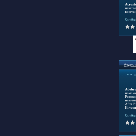
Acroni
пакетов
восста
Опубли
Аудио 
Теги:
о
Adobe 
поможе
Развод
невозм
After E
Интерн
Опубли