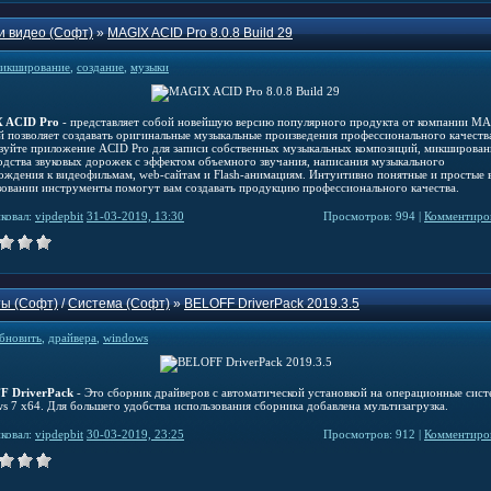
и видео (Софт)
»
MAGIX ACID Pro 8.0.8 Build 29
икширование
,
создание
,
музыки
 ACID Pro
- представляет собой новейшую версию популярного продукта от компании M
й позволяет создавать оригинальные музыкальные произведения профессионального качеств
зуйте приложение ACID Pro для записи собственных музыкальных композиций, микширован
одства звуковых дорожек с эффектом объемного звучания, написания музыкального
ождения к видеофильмам, web-сайтам и Flash-анимациям. Интуитивно понятные и простые 
зовании инструменты помогут вам создавать продукцию профессионального качества.
ковал:
vipdepbit
31-03-2019, 13:30
Просмотров: 994 |
Комментиров
ы (Софт)
/
Система (Софт)
»
BELOFF DriverPack 2019.3.5
бновить
,
драйвера
,
windows
F DriverPack
- Это сборник драйверов с автоматической установкой на операционные сис
s 7 x64. Для большего удобства использования сборника добавлена мультизагрузка.
ковал:
vipdepbit
30-03-2019, 23:25
Просмотров: 912 |
Комментиров