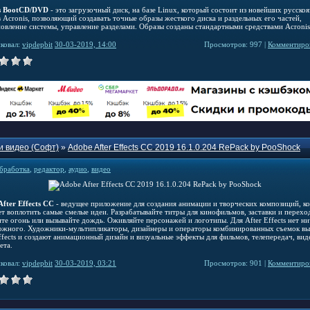
s BootCD/DVD
- это загрузочный диск, на базе Linux, который состоит из новейших русско
 Acronis, позволяющий создавать точные образы жесткого диска и раздельных его частей,
новление системы, управление разделами. Образы созданы стандартными средствами Acronis
ковал:
vipdepbit
30-03-2019, 14:00
Просмотров: 997 |
Комментиров
и видео (Софт)
»
Adobe After Effects CC 2019 16.1.0.204 RePack by PooShock
бработка
,
редактор
,
аудио
,
видео
After Effects CC
- ведущее приложение для создания анимации и творческих композиций, к
т воплотить самые смелые идеи. Разрабатывайте титры для кинофильмов, заставки и перехо
ите огонь или вызывайте дождь. Оживляйте персонажей и логотипы. Для After Effects нет н
ожного. Художники-мультипликаторы, дизайнеры и операторы комбинированных съемок в
ffects и создают анимационный дизайн и визуальные эффекты для фильмов, телепередач, вид
ета.
ковал:
vipdepbit
30-03-2019, 03:21
Просмотров: 901 |
Комментиров