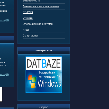
Безопасность
гко
упном
Архивация и восстановление
 и при
CD/DVD
Утилиты
ать (0)
Операционные системы
Игры
Смартфоны
интересное
й
ных в
алить
ать (0)
Опрос