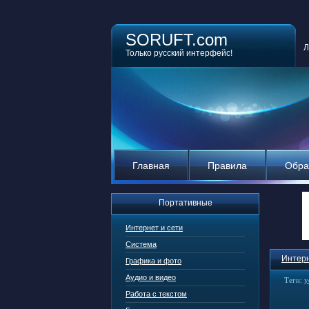
SORUFT.com
Л
Только русский интерфейс!
Главная
Правила
Обра
Портативные
Интернет и сети
Система
Интерн
Графика и фото
Аудио и видео
Теги:
y
Работа с текстом