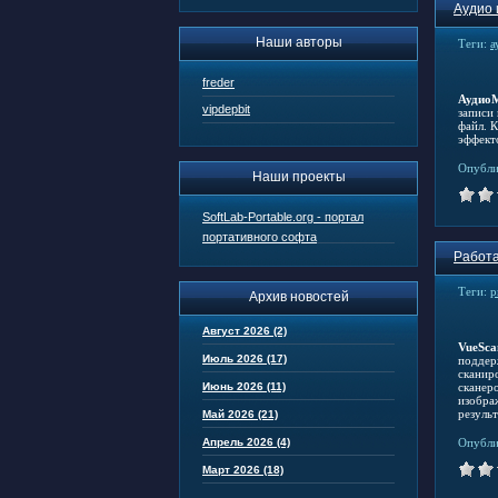
Аудио 
Наши авторы
Теги:
а
freder
Аудио
vipdepbit
записи
файл. 
эффект
Опубли
Наши проекты
SoftLab-Portable.org - портал
портативного софта
Работа
Теги:
р
Архив новостей
Август 2026 (2)
VueSca
Июль 2026 (17)
поддер
сканир
Июнь 2026 (11)
сканеро
изобра
резуль
Май 2026 (21)
Апрель 2026 (4)
Опубли
Март 2026 (18)