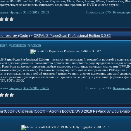
ееры, iPod/iPhone/iPad, PSP, Sony PlayStation, Xbox, Zune, Archos, iRiver, Creative Zen, Bla
, присутствует возможность записывать созданные проекты на DVD и многое другое.
ковал:
vipdepbit
30-03-2019, 20:53
Просмотров: 875 |
Комментиров
 с текстом (Софт)
»
ORPALIS PaperScan Professional Edition 3.0.82
канер
,
документов
,
paperscan
S PaperScan Professional Edition
- является универсальной, мощной и простой в использо
ммой для сканирования. Большинство приложений подобного рода предназначены для одн
а, PaperScan позволяет управлять любым сканером, в том числе сетевыми сканерами (TWAIN
отоколы поддерживаются). Вы можете импортировать любые изображения / PDF-файлы в
can и расположить их в любой мыслимой конфигурации, а затем выполнить широкий диапаз
ек изображений / усовершенствований и сохранить свою работу в различных форматах файл
IFF, PDF и JBIG2.
ковал:
vipdepbit
30-03-2019, 14:05
Просмотров: 833 |
Комментиров
ы (Софт)
/
Система (Софт)
»
Acronis BootCD/DVD 2019 RePack By Elgujakviso 