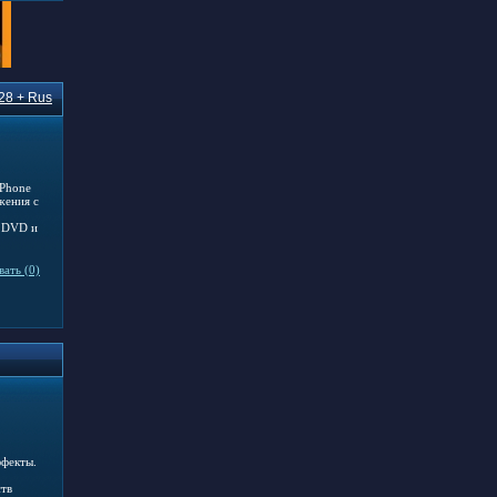
328 + Rus
iPhone
жения с
с DVD и
ать (0)
ффекты.
ств