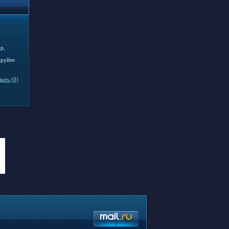
p,
ируйте
ать (0)