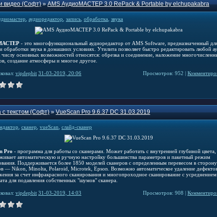
и видео (Софт)
»
AMS АудиоМАСТЕР 3.0 RePack & Portable by elchupakabra
удиомастер
,
аудиоредактор
,
запись
,
обработка
,
звука
МАСТЕР
- это многофункциональный аудиоредактор от AMS Software, предназначенный дл
 и обработки звука в домашних условиях. Утилита позволяет быстро редактировать любой а
К числу основных возможностей относятся: обрезка и соединение, наложение многочисленн
ов, создание атмосферы и многое другое.
ковал:
vipdepbit
31-03-2019, 20:06
Просмотров: 952 |
Комментиров
 с текстом (Софт)
»
VueScan Pro 9.6.37 DC 31.03.2019
ндактор
,
сканер
,
vueScan
,
слайд-сканер
n Pro
- программа для работы со сканерами. Может работать с внутренней глубиной цвета,
живает автоматическую и ручную настройку большинства параметров и пакетный режим
ования. Поддерживается более 1850 моделей сканеров с определенным перевесом в сторону
в — Nikon, Minolta, Polaroid, Microtek, Epson. Возможно автоматическое удаление дефекто
жения за счет инфракрасного сканирования и многопроходное сканирование с усреднением
тата для подавления собственных "шумов" сканера.
ковал:
vipdepbit
31-03-2019, 14:03
Просмотров: 908 |
Комментиров