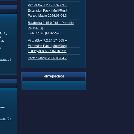
VirtualBox 7.2.12.174389 +
Extension Pack [Multi/Rus]
Parted Magic 2026.06.04.3
Balabolka 2.15.0.918 + Portable
[Multi/Rus]
Tails 7.10.0 [Multi/Rus]
AGIX,
а.
VirtualBox 7.2.14.174565 +
ия,
Extension Pack [Multi/Rus]
в
LDPlayer 9.5.27 [Multi/Rus]
Parted Magic 2026.06.04.7
ать (0)
Интересное
темы
ать (0)