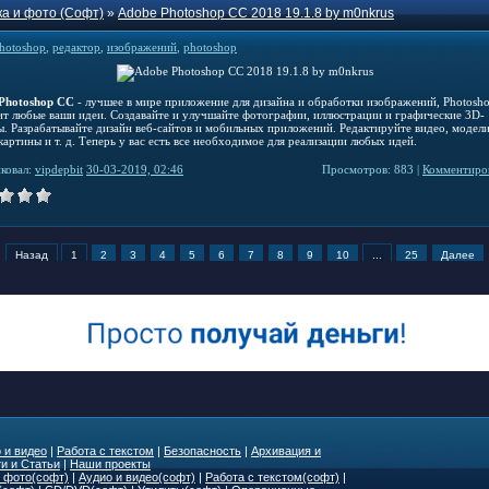
а и фото (Софт)
»
Adobe Photoshop CC 2018 19.1.8 by m0nkrus
hotoshop
,
редактор
,
изображений
,
photoshop
Photoshop CC
- лучшее в мире приложение для дизайна и обработки изображений, Photosho
ит любые ваши идеи. Создавайте и улучшайте фотографии, иллюстрации и графические 3D-
ы. Разрабатывайте дизайн веб-сайтов и мобильных приложений. Редактируйте видео, модел
артины и т. д. Теперь у вас есть все необходимое для реализации любых идей.
ковал:
vipdepbit
30-03-2019, 02:46
Просмотров: 883 |
Комментиров
Назад
1
2
3
4
5
6
7
8
9
10
...
25
Далее
 и видео
|
Работа с текстом
|
Безопасность
|
Архивация и
и и Статьи
|
Наши проекты
 фото(софт)
|
Аудио и видео(софт)
|
Работа с текстом(софт)
|