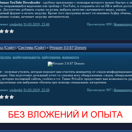
uman YouTube Downloader
- удобное приложение с помощью которого можно быстро и ле
ить понравившийся видеоклип или трейлер с YouTube, и сохранить его на ПК в любом дост
е. Достаточно добавить ссылку на ролик, выбрать качество скачиваемого видео, указать
димый формат и начать загрузку. Кроме того программа может отслеживать буфер обмена,
жении ссылки, начинает загрузку автоматически.
ковал:
vipdepbit
31-03-2019, 23:46
Просмотров: 899 |
Комментиров
ы (Софт)
/
Система (Софт)
»
Privazer 3.0.67 Donors
чистить
,
конфиденциальную
,
информацию
,
компьютера
er
- полезная утилита, которая поможет вам очистить компьютер от следов конфиденциально
ации. Она подготовит детальный отчет со списком всех обнаруженных следов, обнаружен
, истории посещений сайтов, cookies и т.п. Также PrivaZer предоставит вам возможность уд
наруженные или выбранные объекты при помощи специальных алгоритмов.
ковал:
vipdepbit
31-03-2019, 22:50
Просмотров: 907 |
Комментиров