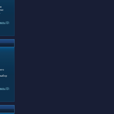
ем
час
ь
ать (0)
 его
 выбор
ать (0)