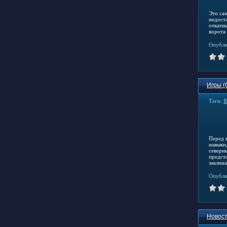
Это са
недост
откатн
ворота
Опубли
Игры (
Теги:
R
Перед 
навыки,
северн
предст
заклин
Опубли
Новост