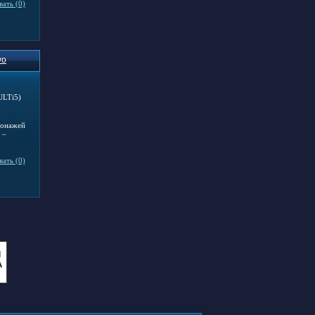
ать (0)
wo
сонажей
 –
ать (0)