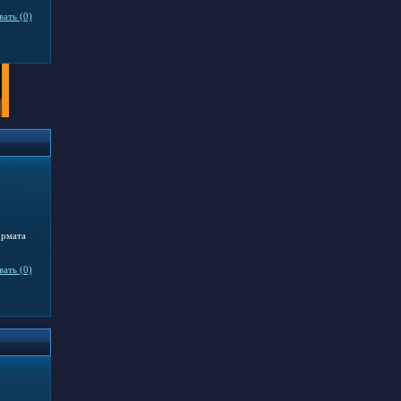
ать (0)
ормата
ать (0)