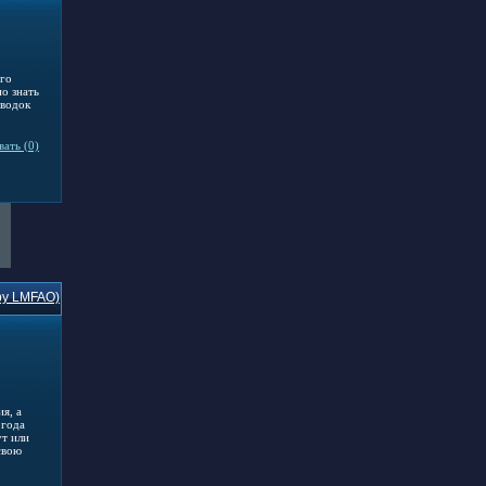
ого
о знать
оводок
ать (0)
by LMFAO)
я, а
огода
ут или
свою