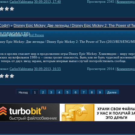
ковал:
CarlosValderama
30-09-2013, 17:40
Просмотров: 2345 |
Комментиров
Софт)
»
Disney Epic Mickey: Две легенды / Disney Epic Mickey 2: The Power of T
RUS/ENG/MULTi5)
ction
,
Platform
,
3D
,
3rd Person
к и кролик спасают мир в продолжении игры Disney Epic Mickey. Хламляндии – миру пер
вских мультфильмов 1980-х – снова грозит опасность. Быть или не быть чудесной вселенной
 теперь от двух звезд экрана, которым впервые выпал случай погеройствовать сообща.
ковал:
CarlosValderama
30-09-2013, 16:55
Просмотров: 2014 |
Комментиров
Назад
1
2
3
4
5
6
7
8
9
Далее