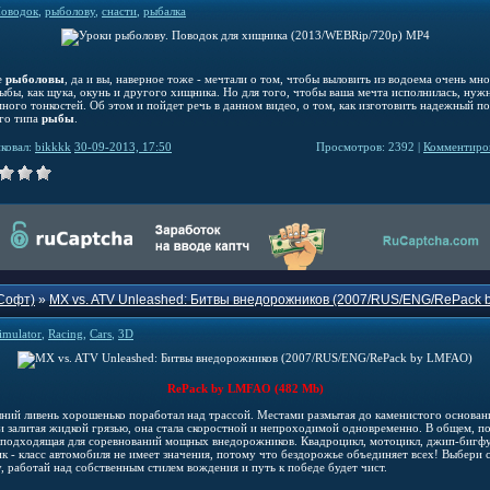
оводок
,
рыболову
,
снасти
,
рыбалка
е
рыболовы
, да и вы, наверное тоже - мечтали о том, чтобы выловить из водоема очень мн
рыбы, как щука, окунь и другого хищника. Но для того, чтобы ваша мечта исполнилась, нужн
много тонкостей. Об этом и пойдет речь в данном видео, о том, как изготовить надежный п
ого типа
рыбы
.
ковал:
bikkkk
30-09-2013, 17:50
Просмотров: 2392 |
Комментиров
Софт)
»
MX vs. ATV Unleashed: Битвы внедорожников (2007/RUS/ENG/RePack 
imulator
,
Racing
,
Cars
,
3D
RePack by LMFAO (482 Mb)
ний ливень хорошенько поработал над трассой. Местами размытая до каменистого основани
и залитая жидкой грязью, она стала скоростной и непроходимой одновременно. В общем, п
з подходящая для соревнований мощных внедорожников. Квадроцикл, мотоцикл, джип-бигф
ик - класс автомобиля не имеет значения, потому что бездорожье объединяет всех! Выбери 
, работай над собственным стилем вождения и путь к победе будет чист.