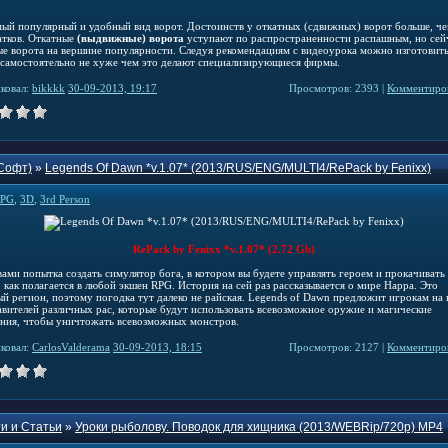
мый популярный и удобный вид ворот. Достоинств у откатных (сдвижных) ворот больше, ч
атков. Откатные
(выдвижные) ворота
уступают по распространенности распашным, но сей
ые ворота на вершине популярности. Следуя рекомендациям с видеоурока можно изготовит
 самостоятельно не хуже чем это делают специализирующиеся фирмы.
ковал:
bikkkk
30-09-2013, 19:17
Просмотров: 2393 |
Комментиров
Софт)
»
Legends Of Dawn *v.1.07* (2013/RUS/ENG/MULTI4/RePack by Fenixx)
PG
,
3D
,
3rd Person
RePack by Fenixx *v.1.07* (2.72 Gb)
вами попытка создать симулятор бога, в котором вы будете управлять героем и прокачивать
 как полагается в любой экшен RPG. История на сей раз рассказывается о мире Нарра. Это
ый регион, поэтому погодка тут далеко не райская. Legends of Dawn предложит игрокам на
авителей различных рас, которые будут использовать всевозможное оружие и магические
ания, чтобы уничтожать всевозможных монстров.
ковал:
CarlosValderama
30-09-2013, 18:15
Просмотров: 2127 |
Комментиров
и и Статьи
»
Уроки рыболову. Поводок для хищника (2013/WEBRip/720p) MP4