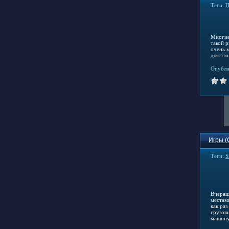
Теги:
П
Многи
такой 
очень 
для эт
Опубли
Игры (
Теги:
S
Вчераш
местам
как ра
грузов
машину