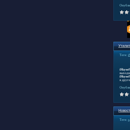
Опубли
Утилит
Теги:
i
iSkysof
выходн
iSkysof
в друго
Опубли
Новост
Теги:
с