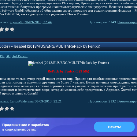
венное. Наряду со всеми преимуществами Plus версии, Премиум версия включает в себя шир
эксклюзивных бонусных программ и кинематографические спецэффекты. Немецкая компани
Software GmbH объявила об обновлении своего продукта для редактирования фильмов –
ro Edit 2014, также доступного в редакциях Plus и Premium.
ковал:
ingusia85
30-09-2013, 22:44
Просмотров: 3149 |
Комментиров
Софт)
»
Iesabel (2013/RUS/ENG/MULTI7/RePack by Fenixx)
PG
,
3D
,
3rd Person
RePack by Fenixx (829 Mb)
мена мрака только супер-герой может спасти мир. Пройди эти необыкновенные приключени
зови дла помощи в сражении дружину не более 7 человек. Целые полчища кровожадных мон
редневекового оснащения а также огромная сила и умения, которые можешь приобрести - всё
новенном и фантастическом мире, который можешь себе представить в Appstore. Хватай ме
й прямо в центр событий!
ковал:
CarlosValderama
30-09-2013, 22:21
Просмотров: 2132 |
Комментиров