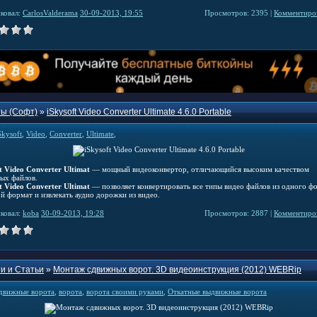
ковал:
CarlosValderama
30-09-2013, 19:55
Просмотров: 2395 |
Комментиров
ы (Софт)
»
iSkysoft Video Converter Ultimate 4.6.0 Portable
Skysoft
,
Video
,
Converter
,
Ultimate
,
t Video Converter Ultimat
— мощный видеоконвертор, отличающийся высоким качеством
ых файлов.
t Video Converter Ultimat
— позволяет конвертировать все типы видео файлов из одного ф
й формат и извлекать аудио дорожки из видео.
ковал:
koba
30-09-2013, 19:28
Просмотров: 2887 |
Комментиров
и и Статьи
»
Монтаж сдвижных ворот. 3D видеоинструкция (2012) WEBRip
движные ворота
,
ворота
,
ворота своими руками
,
Откатные выдвижные ворота