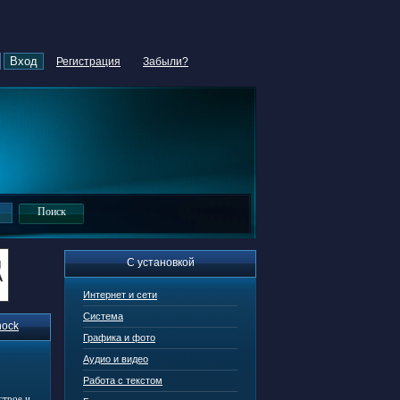
Регистрация
Забыли?
С установкой
Интернет и сети
Система
hock
Графика и фото
Аудио и видео
Работа с текстом
строе и