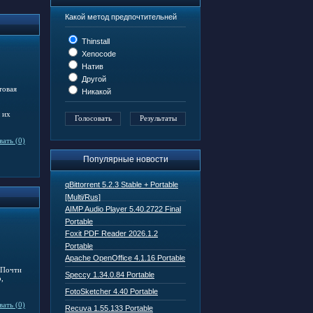
Какой метод предпочтительней
Thinstall
Xenocode
Натив
Другой
товая
Никакой
 их
ать (0)
Популярные новости
qBittorrent 5.2.3 Stable + Portable
[Multi/Rus]
AIMP Audio Player 5.40.2722 Final
Portable
Foxit PDF Reader 2026.1.2
Portable
Apache OpenOffice 4.1.16 Portable
 Почти
Speccy 1.34.0.84 Portable
,
FotoSketcher 4.40 Portable
ать (0)
Recuva 1.55.133 Portable