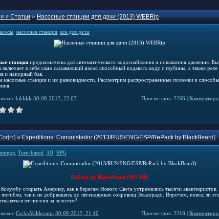
и и Статьи
»
Насосные станции для дачи (2013) WEBRip
асосы
,
насосная станция
,
все для дачи
ые станции
предназначены для автоматического водоснабжения и повышения давления. Бы
я включает в себя само сасывающий насос способный подавать воду с глубины, а также реле
ия и напорный бак.
м насосные станции и их разновидности. Рассмотрим распространенные поломки и способы
ения.
ковал:
bikkkk
30-09-2013, 22:03
Просмотров: 2266 |
Комментиров
Софт)
»
Expeditions: Conquistador (2013/RUS/ENG/ESP/RePack by BlackBeard)
trategy
,
Turn-based
,
3D
,
RPG
RePack by BlackBeard (985 Mb)
 Колумбу открыть Америку, как к берегам Нового Света устремились тысячи авантюристов.
и погибли, так и не добравшись до легендарных сокровищ Эльдорадо. Впрочем, повод ли это
тказаться от погони за золотом?
ковал:
CarlosValderama
30-09-2013, 21:40
Просмотров: 2218 |
Комментиров