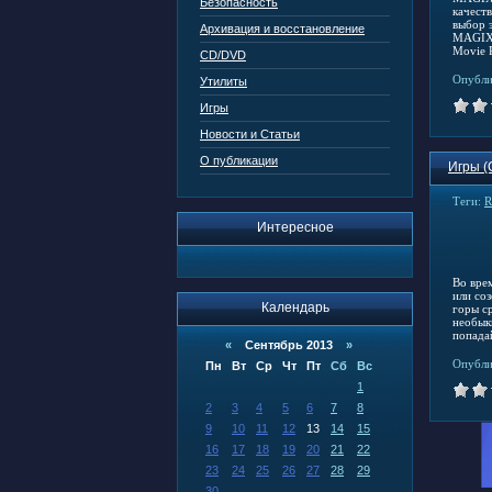
Безопасность
качест
выбор 
Архивация и восстановление
MAGIX 
Movie P
CD/DVD
Опубли
Утилиты
Игры
Новости и Статьи
О публикации
Игры (
Теги:
R
Интересное
Во вре
или со
Календарь
горы с
необык
попада
«
Сентябрь 2013
»
Опубли
Пн
Вт
Ср
Чт
Пт
Сб
Вс
1
2
3
4
5
6
7
8
9
10
11
12
13
14
15
16
17
18
19
20
21
22
23
24
25
26
27
28
29
30