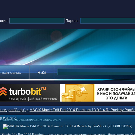
огин:
Пароль:
тная связь
RSS
и видео (Софт)
»
MAGIX Movie Edit Pro 2014 Premium 13.0.1.4 RePack by PooS
/RUS/ENG)
ультимедиа
,
редактирование видео
,
аудио
Movie Edit Pro 2014 Premium - новое поколение редактирования видео - более мощное, бы