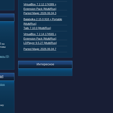
VirtualBox 7.2.12.174389 +
Extension Pack [Multi/Rus]
Parted Magic 2026.06.04.3
Balabolka 2.15.0.918 + Portable
[Multi/Rus]
Tails 7.10.0 [Multi/Rus]
VirtualBox 7.2.14.174565 +
Extension Pack [Multi/Rus]
LDPlayer 9.5.27 [Multi/Rus]
Л на
ставы
Parted Magic 2026.06.04.7
ать (0)
Интересное
art
tion
ому