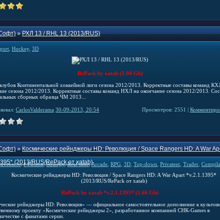
Софт)
»
РХЛ 13 / RHL 13 (2013/RUS)
port
,
Hockey
,
3D
RePack by xatab (1.94 Gb)
 клубов Континентальной хоккейной лиги сезона 2012/2013. Корректные составы команд КХ
ние сезона 2012/2013. Корректные составы команд НХЛ на окончание сезона 2012/2013. Со
альных сборных образца ЧМ 2013...
ковал:
CarlosValderama
30-09-2013, 20:54
Просмотров: 2551 |
Комментиров
Софт)
»
Космические рейнджеры HD: Революция / Space Rangers HD: A War Ap
.1395* (2013/RUS/RePack от xatab)
dventure
,
I-Fiction
,
Strategy
,
Real-time
,
Arcade
,
RPG
,
3D
,
Top-down
,
Privateer
,
Trader
,
Compila
RePack by xatab *v.2.1.1395* (1.66 Gb)
ческие рейнджеры HD: Революция» — официальное самостоятельное дополнение к культов
твенному проекту «Космические рейнджеры 2», разработанное компанией СНК-Games в
ничестве с фанатами серии.