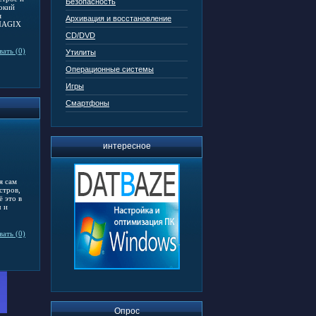
Безопасность
окий
я
Архивация и восстановление
 MAGIX
CD/DVD
ать (0)
Утилиты
Операционные системы
Игры
Смартфоны
интересное
я сам
стров,
 это в
ч и
ать (0)
Опрос