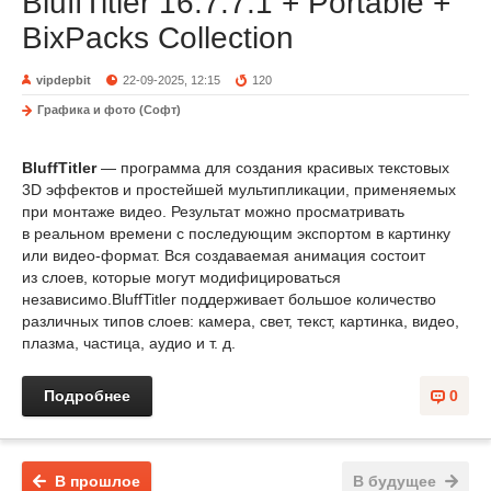
BluffTitler 16.7.7.1 + Portable +
BixPacks Collection
vipdepbit
22-09-2025, 12:15
120
Графика и фото (Софт)
BluffTitler
— программа для создания красивых текстовых
3D эффектов и простейшей мультипликации, применяемых
при монтаже видео. Результат можно просматривать
в реальном времени с последующим экспортом в картинку
или видео-формат. Вся создаваемая анимация состоит
из слоев, которые могут модифицироваться
независимо.BluffTitler поддерживает большое количество
различных типов слоев: камера, свет, текст, картинка, видео,
плазма, частица, аудио и т. д.
Подробнее
0
В прошлое
В будущее