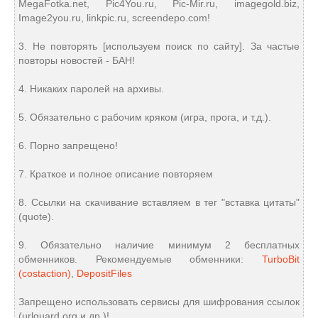
MegaFotka.net, Pic4You.ru, Pic-Mir.ru, imagegold.biz,
Image2you.ru, linkpic.ru, screendepo.com!
3. Не повторять [используем поиск по сайту]. За частые
повторы новостей - БАН!
4. Никаких паролей на архивы.
5. Обязательно с рабочим кряком (игра, прога, и т.д.).
6. Порно запрещено!
7. Краткое и полное описание повторяем
8. Ссылки на скачивание вставляем в тег "вставка цитаты"
(quote).
9. Обязательно наличие минимум 2 бесплатных
обменников. Рекомендуемые обменники:
TurboBit
(costaction)
,
DepositFiles
Запрещено использовать сервисы для шифрования ссылок
(urlguard.org и др.)!