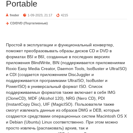
Portable
freder
1-09-2023, 21:17
4215
CD/DVD (Портативные)
Простой в эксплуатации и функциональный конвертер,
поможет преобразовывать образы дисков CD и DVD в
форматах B5I и B6I, созданные в последних версиях
приложения BlindWrite, BIN (поддерживается приложениями
Roxio Easy Media Creator, Daemon Tools, IsoBuster и UltraISO)
и CDI (создается приложением DiscJuggler и
поддерживается программами UltraISO, IsoBuster и
PowerISO) в универсальный формат ISO. Список
поддерживаемых форматов также включает в себя IMG
(CloneCD), MDF (Alcohol 120), NRG (Nero CD), PDI
(InstantCopy Disc), UIF (MagicISO). Пользователи также
смогут извлекать данные из образов DMG и DEB, которые
создаются средствами операционных систем Macintosh OS X
и Debian (Ubuntu) Linux соответственно. При этом можно
просто извлечь (распаковать) архив, так и