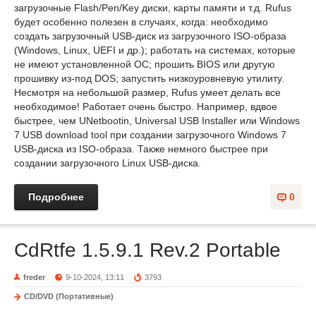
загрузочные Flash/Pen/Key диски, карты памяти и т.д. Rufus
будет особенно полезен в случаях, когда: необходимо
создать загрузочный USB-диск из загрузочного ISO-образа
(Windows, Linux, UEFI и др.); работать на системах, которые
не имеют установленной ОС; прошить BIOS или другую
прошивку из-под DOS; запустить низкоуровневую утилиту.
Несмотря на небольшой размер, Rufus умеет делать все
необходимое! Работает очень быстро. Например, вдвое
быстрее, чем UNetbootin, Universal USB Installer или Windows
7 USB download tool при создании загрузочного Windows 7
USB-диска из ISO-образа. Также немного быстрее при
создании загрузочного Linux USB-диска.
Подробнее
0
CdRtfe 1.5.9.1 Rev.2 Portable
freder
9-10-2024, 13:11
3793
CD/DVD (Портативные)