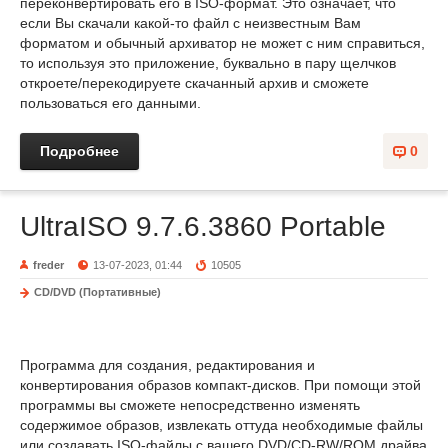
переконвертировать его в ISO-формат. Это означает, что
если Вы скачали какой-то файл с неизвестным Вам
форматом и обычный архиватор не может с ним справиться,
то используя это приложение, буквально в пару щелчков
откроете/перекодируете скачанный архив и сможете
пользоваться его данными.
Подробнее
0
UltraISO 9.7.6.3860 Portable
freder
13-07-2023, 01:44
10505
CD/DVD (Портативные)
Программа для создания, редактирования и
конвертирования образов компакт-дисков. При помощи этой
программы вы сможете непосредственно изменять
содержимое образов, извлекать оттуда необходимые файлы
или создавать ISO-файлы с вашего DVD/CD-RW/ROM драйва