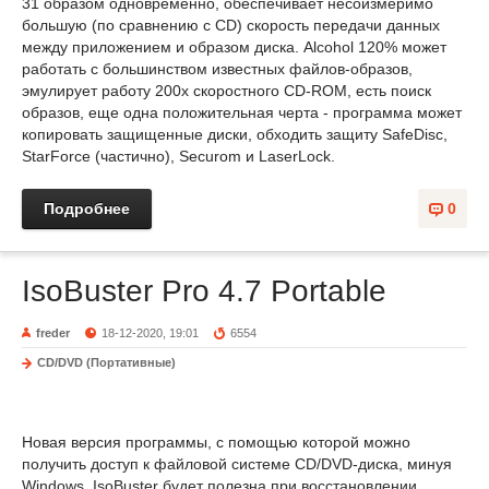
31 образом одновременно, обеспечивает несоизмеримо
большую (по сравнению с CD) скорость передачи данных
между приложением и образом диска. Alcohol 120% может
работать с большинством известных файлов-образов,
эмулирует работу 200х скоростного CD-ROM, есть поиск
образов, еще одна положительная черта - программа может
копировать защищенные диски, обходить защиту SafeDisc,
StarForce (частично), Securom и LaserLock.
Подробнее
0
IsoBuster Pro 4.7 Portable
freder
18-12-2020, 19:01
6554
CD/DVD (Портативные)
Новая версия программы, с помощью которой можно
получить доступ к файловой системе CD/DVD-диска, минуя
Windows. IsoBuster будет полезна при восстановлении