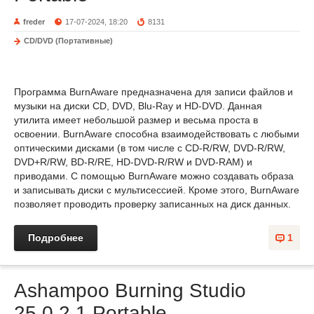
freder
17-07-2024, 18:20
8131
CD/DVD (Портативные)
Программа BurnAware предназначена для записи файлов и
музыки на диски CD, DVD, Blu-Ray и HD-DVD. Данная
утилита имеет небольшой размер и весьма проста в
освоении. BurnAware способна взаимодействовать с любыми
оптическими дисками (в том числе с CD-R/RW, DVD-R/RW,
DVD+R/RW, BD-R/RE, HD-DVD-R/RW и DVD-RAM) и
приводами. С помощью BurnAware можно создавать образа
и записывать диски с мультисессией. Кроме этого, BurnAware
позволяет проводить проверку записанных на диск данных.
Подробнее
1
Ashampoo Burning Studio
25.0.2.1 Portable