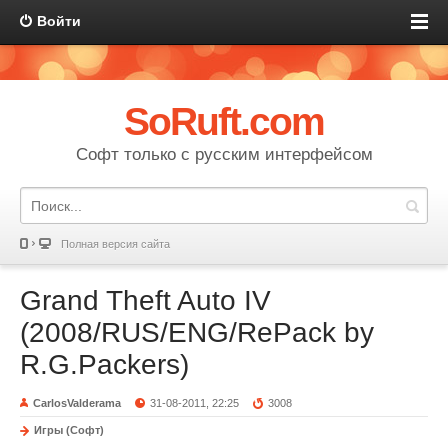
Войти
SoRuft.com
Софт только с русским интерфейсом
Полная версия сайта
Grand Theft Auto IV
(2008/RUS/ENG/RePack by
R.G.Packers)
CarlosValderama
31-08-2011, 22:25
3008
Игры (Софт)