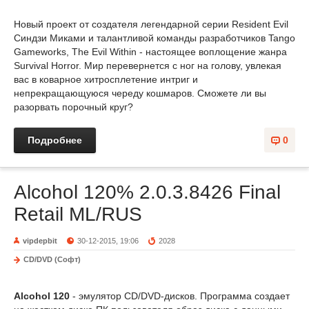
Новый проект от создателя легендарной серии Resident Evil
Синдзи Миками и талантливой команды разработчиков Tango
Gameworks, The Evil Within - настоящее воплощение жанра
Survival Horror. Мир перевернется с ног на голову, увлекая
вас в коварное хитросплетение интриг и
непрекращающуюся череду кошмаров. Сможете ли вы
разорвать порочный круг?
Подробнее
0
Alcohol 120% 2.0.3.8426 Final
Retail ML/RUS
vipdepbit
30-12-2015, 19:06
2028
CD/DVD (Софт)
Alcohol 120
- эмулятор CD/DVD-дисков. Программа создает