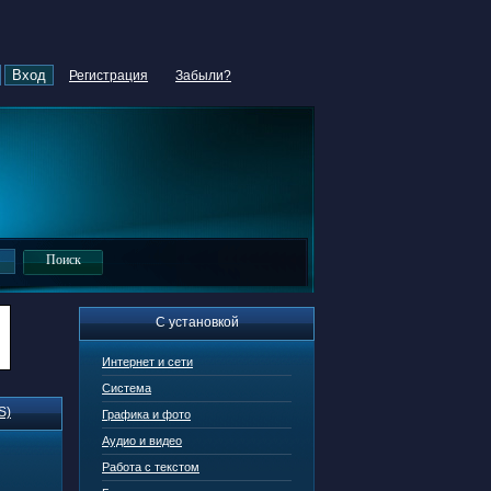
Регистрация
Забыли?
С установкой
Интернет и сети
Система
S)
Графика и фото
Аудио и видео
Работа с текстом