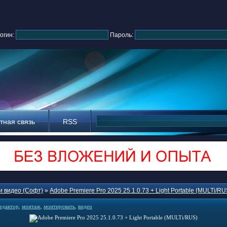
огин:
Пароль:
тная связь
RSS
и видео (Софт)
»
Adobe Premiere Pro 2025 25.1.0.73 + Light Portable (MULTi/RU
едактор
,
монтаж
,
монтировать
,
видео