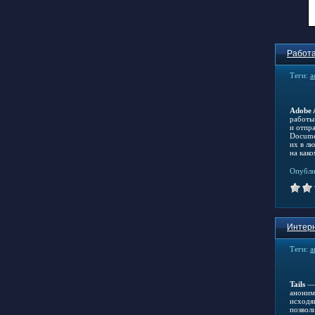
Работа
Теги:
a
Adobe 
работы
и отпр
Docume
их в лю
на како
Опубли
Интерн
Теги:
а
Tails
— 
аноним
исходя
позволи