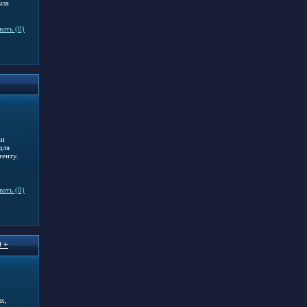
ыла
ать (0)
ми
для
тенту.
ать (0)
0 +
х,