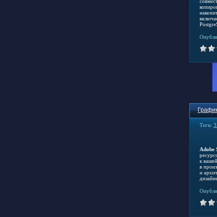
совмес
копиро
накопи
включае
Postgr
Опубли
График
Теги:
3
Adobe 
ресурс
к вашей
в прои
и архи
дизайн
Опубли