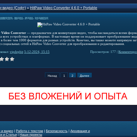
и видео (Софт)
»
HitPaw Video Converter 4.6.0 + Portable
онвертер
,
видео
,
аудио
,
редактор
 Video Converter
— предназначен для конвертации видео, чтобы наслаждаться всеми форм
на всех устройствах и платформах. В настоящее время он поддерживает преобразование вид
о в более чем 1000 форматов для разных устройств. Конечно, вы также можете напрямую за
з социальных сетей в HitPaw Video Converter для преобразования и редактирования.
ковал:
vipdepbit
5-12-2024, 15:15
Просмотров: 177 |
Комментиров
Назад
1
2
Далее
 и видео
|
Работа с текстом
|
Безопасность
|
Архивация и
и и Статьи
|
Наши проекты