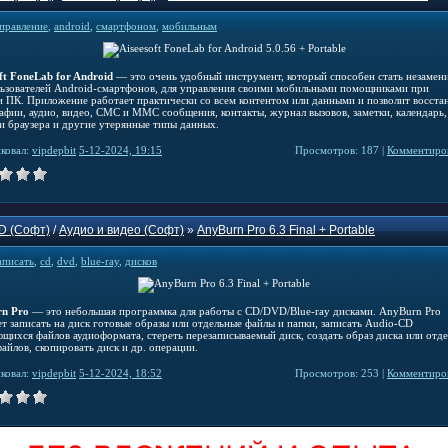
правление
,
android
,
смартфоном
,
мобильным
ft FoneLab for Android
— это очень удобный инструмент, который способен стать незаме
льзователей Android-смартфонов, для управления своими мобильными помощниками при
 ПК. Приложение работает практически со всем контентом или данными и позволит восста
афии, аудио, видео, СМС и ММС сообщения, контакты, журнал вызовов, заметки, календарь,
ки браузера и другие утерянные типы данных.
ковал:
vipdepbit
5-12-2024, 19:15
Просмотров: 187 |
Комментиров
D (Софт)
/
Аудио и видео (Софт)
»
AnyBurn Pro 6.3 Final + Portable
аписать
,
cd
,
dvd
,
blue-ray
,
дисков
n Pro
— это небольшая программка для работы с CD/DVD/Blue-ray дисками. AnyBurn Pro
т записать на диск готовые образы или отдельные файлы и папки, записать Audio-CD
ющихся файлов аудиоформата, стереть перезаписываемый диск, создать образ диска или отд
айлов, скопировать диск и др. операции.
ковал:
vipdepbit
5-12-2024, 18:52
Просмотров: 253 |
Комментиров