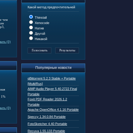
Какой метод предпочтительней
Thinstall
е чем
Xenocode
дин
p3,
Натив
Другой
Никакой
ать (0)
Популярные новости
qBittorrent 5.2.3 Stable + Portable
[Multi/Rus]
AIMP Audio Player 5.40.2722 Final
чная
Portable
т 1%
Foxit PDF Reader 2026.1.2
Portable
ать (0)
Apache OpenOffice 4.1.16 Portable
Speccy 1.34.0.84 Portable
FotoSketcher 4.40 Portable
Recuva 1.55.133 Portable