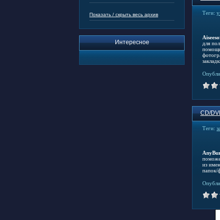
Теги:
у
Показать / скрыть весь архив
Aiseeso
Интересное
для по
помощи
фотогр
заклад
Опубли
CD/DV
Теги:
з
AnyBur
поможе
из име
папок/ф
Опубли