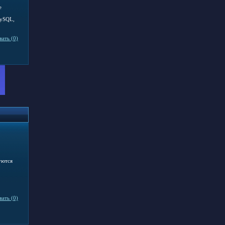
е
MySQL,
ать (0)
уются
ать (0)