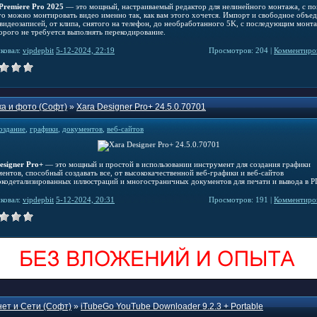
Premiere Pro 2025
— это мощный, настраиваемый редактор для нелинейного монтажа, с п
го можно монтировать видео именно так, как вам этого хочется. Импорт и свободное объе
видеозаписей, от клипа, снятого на телефон, до необработанного 5K, с последующим монт
торого не требуется выполнять перекодирование.
ковал:
vipdepbit
5-12-2024, 22:19
Просмотров: 204 |
Комментиров
а и фото (Софт)
»
Xara Designer Pro+ 24.5.0.70701
оздание
,
графики
,
документов
,
веб-сайтов
esigner Pro+
— это мощный и простой в использовании инструмент для создания графики
ентов, способный создавать все, от высококачественной веб-графики и веб-сайтов
окодетализированных иллюстраций и многостраничных документов для печати и вывода в P
ковал:
vipdepbit
5-12-2024, 20:31
Просмотров: 191 |
Комментиров
ет и Сети (Софт)
»
iTubeGo YouTube Downloader 9.2.3 + Portable