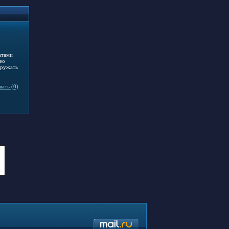
атами
ео
гружать
ать (0)