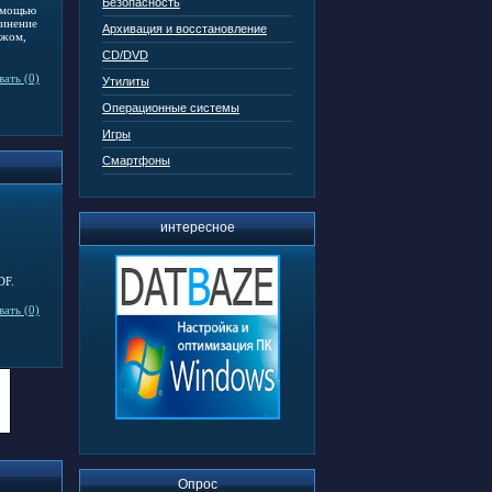
Безопасность
омощью
динение
Архивация и восстановление
ажом,
CD/DVD
ать (0)
Утилиты
Операционные системы
Игры
Смартфоны
интересное
DF.
ать (0)
Опрос