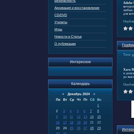
Безопасность
Adobe 
которо
Архивация и восстановление
любых 
для ко
CD/DVD
Опубли
Утилиты
Игры
Новости и Статьи
О публикации
График
Теги:
с
Интересное
Xara D
и докум
до выс
Календарь
Опубли
«
Декабрь 2024
»
Пн
Вт
Ср
Чт
Пт
Сб
Вс
1
2
3
4
5
6
7
8
9
10
11
12
13
14
15
16
17
18
19
20
21
22
23
24
25
26
27
28
29
Интерн
30
31