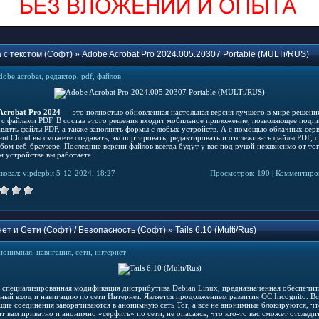
 с текстом (Софт)
»
Adobe Acrobat Pro 2024.005.20307 Portable (MULTi/RUS)
dobe acrobat
,
редактор
,
pdf
,
файлов
Acrobat Pro 2024
— это полностью обновленная настольная версия лучшего в мире решени
 с файлами PDF. В состав этого решения входит мобильное приложение, позволяющее подп
авлять файлы PDF, а также заполнять формы с любых устройств. А с помощью облачных сер
nt Cloud вы сможете создавать, экспортировать, редактировать и отслеживать файлы PDF, 
бом веб-браузере. Последние версии файлов всегда будут у вас под рукой независимо от тог
м устройстве вы работаете.
ковал:
vipdepbit
5-12-2024, 18:27
Просмотров: 190 |
Комментиров
ет и Сети (Софт)
/
Безопасность (Софт)
»
Tails 6.10 (Multi/Rus)
нонимная
,
навигация
,
сети
,
интернет
специализированная модификация дистрибутива Debian Linux, предназначенная обеспечит
ный вход и навигацию по сети Интернет. Является продолжением развития ОС Incognito. Вс
щие соединения заворачиваются в анонимную сеть Tor, а все не анонимные блокируются, чт
т вам приватно и анонимно «серфить» по сети, не опасаясь, что кто-то вас сможет отследит