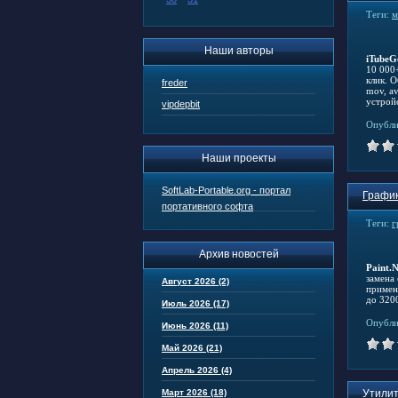
Теги:
м
Наши авторы
iTubeG
10 000+
клик. 
freder
mov, av
устрой
vipdepbit
Опубли
Наши проекты
SoftLab-Portable.org - портал
График
портативного софта
Теги:
г
Архив новостей
Paint.
замена
Август 2026 (2)
примен
до 320
Июль 2026 (17)
Опубли
Июнь 2026 (11)
Май 2026 (21)
Апрель 2026 (4)
Март 2026 (18)
Утилит