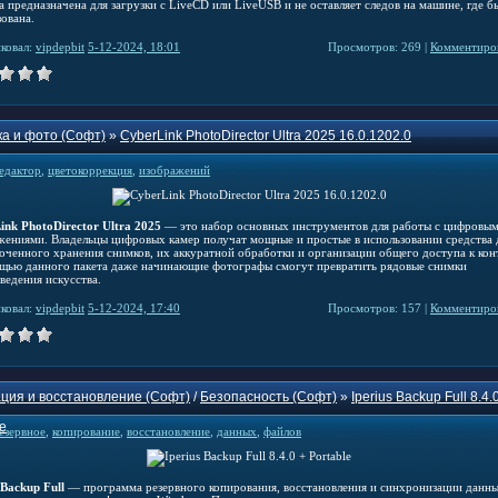
 предназначена для загрузки с LiveCD или LiveUSB и не оставляет следов на машине, где б
зована.
ковал:
vipdepbit
5-12-2024, 18:01
Просмотров: 269 |
Комментиров
а и фото (Софт)
»
CyberLink PhotoDirector Ultra 2025 16.0.1202.0
едактор
,
цветокоррекция
,
изображений
ink PhotoDirector Ultra 2025
— это набор основных инструментов для работы с цифровы
жениями. Владельцы цифровых камер получат мощные и простые в использовании средства 
оченного хранения снимков, их аккуратной обработки и организации общего доступа к кон
щью данного пакета даже начинающие фотографы смогут превратить рядовые снимки
ведения искусства.
ковал:
vipdepbit
5-12-2024, 17:40
Просмотров: 157 |
Комментиров
ция и восстановление (Софт)
/
Безопасность (Софт)
»
Iperius Backup Full 8.4.
le
езервное
,
копирование
,
восстановление
,
данных
,
файлов
 Backup Full
— программа резервного копирования, восстановления и синхронизации данны