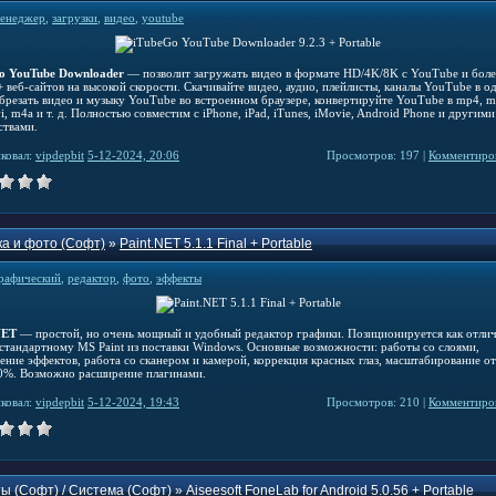
енеджер
,
загрузки
,
видео
,
youtube
o YouTube Downloader
— позволит загружать видео в формате HD/4K/8K с YouTube и боле
 веб-сайтов на высокой скорости. Скачивайте видео, аудио, плейлисты, каналы YouTube в о
Обрезать видео и музыку YouTube во встроенном браузере, конвертируйте YouTube в mp4, m
i, m4a и т. д. Полностью совместим с iPhone, iPad, iTunes, iMovie, Android Phone и другими
ствами.
ковал:
vipdepbit
5-12-2024, 20:06
Просмотров: 197 |
Комментиров
а и фото (Софт)
»
Paint.NET 5.1.1 Final + Portable
рафический
,
редактор
,
фото
,
эффекты
NET
— простой, но очень мощный и удобный редактор графики. Позиционируется как отли
 стандартному MS Paint из поставки Windows. Основные возможности: работы со слоями,
ение эффектов, работа со сканером и камерой, коррекция красных глаз, масштабирование о
0%. Возможно расширение плагинами.
ковал:
vipdepbit
5-12-2024, 19:43
Просмотров: 210 |
Комментиров
ы (Софт)
/
Система (Софт)
»
Aiseesoft FoneLab for Android 5.0.56 + Portable