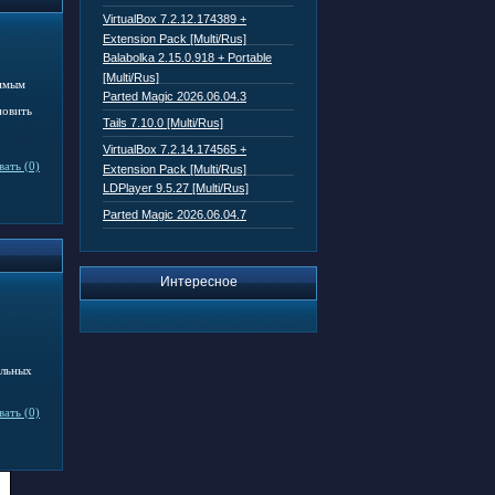
VirtualBox 7.2.12.174389 +
Extension Pack [Multi/Rus]
Balabolka 2.15.0.918 + Portable
[Multi/Rus]
нимым
Parted Magic 2026.06.04.3
новить
Tails 7.10.0 [Multi/Rus]
VirtualBox 7.2.14.174565 +
ать (0)
Extension Pack [Multi/Rus]
LDPlayer 9.5.27 [Multi/Rus]
Parted Magic 2026.06.04.7
Интересное
ельных
ать (0)