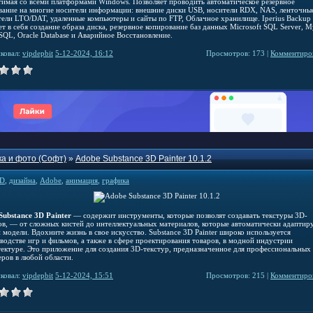
тимая со всеми платформами Windows. Позволяет проводить автоматическое резервное
вание на многие носители информации: внешние диски USB, носители RDX, NAS, ленточны
тели LTO/DAT, удаленные компьютеры и сайты по FTP, Облачное хранилище. Iperius Backup
т в себя создание образа диска, резервное копирование баз данных Microsoft SQL Server, 
eSQL, Oracle Database и Аварийное Восстановление.
ковал:
vipdepbit
5-12-2024, 16:12
Просмотров: 173 |
Комментиров
а и фото (Софт)
»
Adobe Substance 3D Painter 10.1.2
D
,
дизайна
,
Adobe
,
анимация
,
графика
Substance 3D Painter
— содержит инструменты, которые позволят создавать текстуры 3D-
ов, — от сложных кистей до интеллектуальных материалов, которые автоматически адаптир
 модели. Вдохните жизнь в свое искусство. Substance 3D Painter широко используется
зводстве игр и фильмов, а также в сфере проектирования товаров, в модной индустрии
тектуре. Это приложение для создания 3D-текстур, предназначенное для профессиональных
еров в любой области.
ковал:
vipdepbit
5-12-2024, 15:51
Просмотров: 215 |
Комментиров