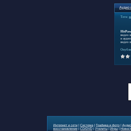
Аудио 
Теги:
к
HitPaw
видео 
и ауди
видео и
Опубли
Интернет и сети
|
Система
|
Графика и фото
|
Аудио
восстановление
|
CD/DVD
|
Утилиты
|
Игры
|
Новост