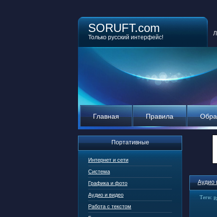
SORUFT.com
Л
Только русский интерфейс!
Главная
Правила
Обра
Портативные
Интернет и сети
Система
Аудио 
Графика и фото
Аудио и видео
Теги:
р
Работа с текстом