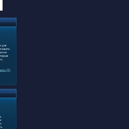
я для
исывать
висов
открыв
о,
ать (0)
ь
е
о
ь.