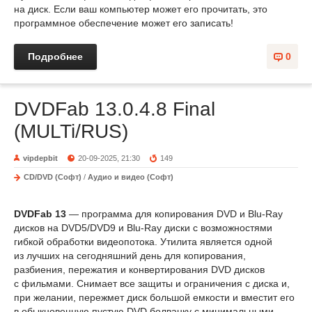
на диск. Если ваш компьютер может его прочитать, это
программное обеспечение может его записать!
Подробнее
0
DVDFab 13.0.4.8 Final
(MULTi/RUS)
vipdepbit
20-09-2025, 21:30
149
CD/DVD (Софт)
/
Аудио и видео (Софт)
DVDFab 13
— программа для копирования DVD и Blu-Ray
дисков на DVD5/DVD9 и Blu-Ray диски с возможностями
гибкой обработки видеопотока. Утилита является одной
из лучших на сегодняшний день для копирования,
разбиения, пережатия и конвертирования DVD дисков
с фильмами. Снимает все защиты и ограничения с диска и,
при желании, пережмет диск большой емкости и вместит его
в обыкновенную пустую DVD болванку с минимальными