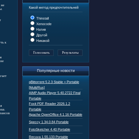
 не
Какой метод предпочтительней
ы.
Thinstall
т
Xenocode
Натив
Другой
Никакой
ть к
я
ние
Популярные новости
гает
qBittorrent 5.2.3 Stable + Portable
[Multi/Rus]
AIMP Audio Player 5.40.2722 Final
Portable
Foxit PDF Reader 2026.1.2
ая
жка.
Portable
еансов
Apache OpenOffice 4.1.16 Portable
Speccy 1.34.0.84 Portable
FotoSketcher 4.40 Portable
Recuva 1.55.133 Portable