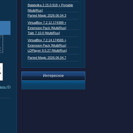
Balabolka 2.15.0.918 + Portable
[Multi/Rus]
Parted Magic 2026.06.04.3
VirtualBox 7.2.12.174389 +
Extension Pack [Multi/Rus]
Tails 7.10.0 [Multi/Rus]
VirtualBox 7.2.14.174565 +
Extension Pack [Multi/Rus]
LDPlayer 9.5.27 [Multi/Rus]
Parted Magic 2026.06.04.7
Интересное
ать (0)