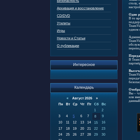
Безопасность
столу,
настрой
Архивация и восстановление
Одно р
CD/DVD
В то в
поддер
Утилиты
TeamVi
одном 
Игры
Админи
Новости и Статьи
TeamVi
обслуж
О публикации
перепо
Переда
В Team
партнёр
Интересное
Высоча
TeamVi
переда
безопа
Календарь
Отобра
Вы – ч
или вм
«
Август 2026 »
данный
Пн
Вт
Ср
Чт
Пт
Сб
Вс
1
2
3
4
5
6
7
9
8
10
11
12
13
14
16
15
17
18
19
20
21
22
23
24
25
26
27
28
29
30