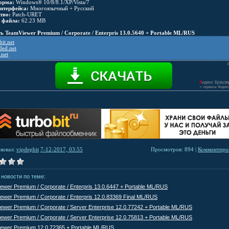
орма:
Windows® 10/8/8.1/XP/Vista/7
нтерфейса:
Многоязычный + Русский
тво:
Patch-URET
 файла:
62.23 MB
ь TeamViewer Premium / Corporate / Enterpris 13.0.5640 + Portable ML/RUS
it.net
ded.net
.net
ковал:
vipdepbit
7-12-2017, 03:55
Просмотров: 894 |
Комментиров
 новости по теме:
ewer Premium / Corporate / Enterpris 13.0.6447 + Portable ML/RUS
ewer Premium / Corporate / Enterpris 12.0.83369 Final ML/RUS
ewer Premium / Corporate / Server Enterprise 12.0.77242 + Portable ML/RUS
ewer Premium / Corporate / Server Enterprise 12.0.75813 + Portable ML/RUS
ewer Premium 12.0.72365 + Portable ML/RUS