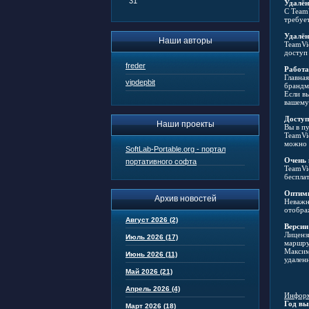
31
Удалён
С Team
требуе
Удалён
Наши авторы
TeamVi
доступ
freder
Работа
Главна
vipdepbit
брандм
Если в
вашему
Доступ
Наши проекты
Вы в п
TeamVi
можно 
SoftLab-Portable.org - портал
Очень 
портативного софта
TeamVi
беспла
Оптими
Архив новостей
Неважн
отобра
Август 2026 (2)
Версии
Лиценз
Июль 2026 (17)
маршру
Максим
Июнь 2026 (11)
удален
Май 2026 (21)
Апрель 2026 (4)
Информ
Год вы
Март 2026 (18)