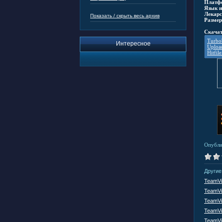
Платф
Язык и
Лекарс
Показать / скрыть весь архив
Размер
Скачат
Turbob
Интересное
Uploa
Hitfile
Опубли
Другие
TeamVi
TeamVi
TeamVi
TeamVi
TeamVi