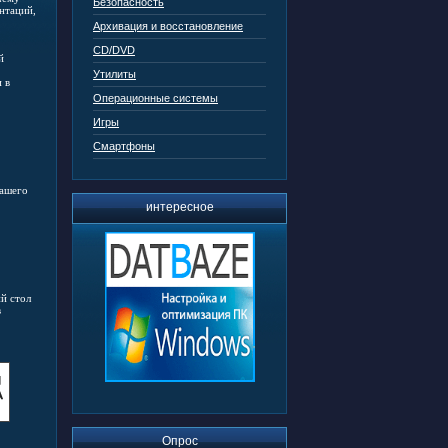
Безопасность
нтаций,
Архивация и восстановление
CD/DVD
й
Утилиты
 в
Операционные системы
Игры
Смартфоны
вашего
интересное
й стол
в
Опрос