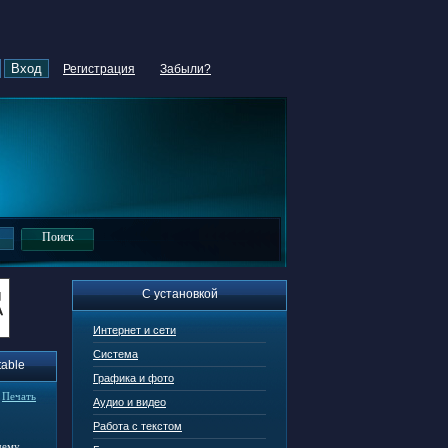
Регистрация
Забыли?
С установкой
Интернет и сети
Система
table
Графика и фото
|
Печать
Аудио и видео
Работа с текстом
чему