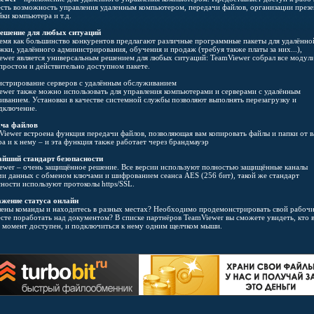
 есть возможность управления удаленным компьютером, передачи файлов, организации презе
ки компьютера и т.д.
ешение для любых ситуаций
ремя как большинство конкурентов предлагают различные программные пакеты для удалённо
жки, удалённого администрирования, обучения и продаж (требуя также платы за них...),
ewer является универсальным решением для любых ситуаций: TeamViewer собрал все модули
простом и действительно доступном пакете.
стрирование серверов с удалённым обслуживанием
ewer также можно использовать для управления компьютерами и серверами с удалённым
иванием. Установки в качестве системной службы позволяют выполнять перезагрузку и
дключение.
ча файлов
Viewer встроена функция передачи файлов, позволяющая вам копировать файлы и папки от 
а и к нему – и эта функция также работает через брандмауэр
йший стандарт безопасности
ewer – очень защищённое решение. Все версии используют полностью защищённые каналы
чи данных с обменом ключами и шифрованием сеанса AES (256 бит), такой же стандарт
сности используют протоколы https/SSL.
жение статуса онлайн
лены команды и находитесь в разных местах? Необходимо продемонстрировать свой рабочи
есте поработать над документом? В списке партнёров TeamViewer вы сможете увидеть, кто 
 момент доступен, и подключиться к нему одним щелчком мыши.