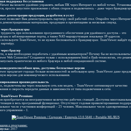
ная поддержка без установки
Viewer вы можете удалённо управлять любым ПК через Интернет из любой точки. Установка
тся, просто запустите приложение с обеих сторон и подключитесь – даже через брандмауэр
ные демонстрации продукции, разработок и услуг
ewer позволяет Вам демонстрировать партнёру свой рабочий стол. Откройте через Интерне
 к демонстрационным материалам, продукции и презентациям за несколько секунд.
 через брандмауэры
я трудность при использовании программного обеспечения для удалённого доступа – это
ауэры и заблокированные порты, а также NAT-маршрутизация локальных IP-адресов.
ы используете TeamViewer, то не нужно беспокоиться о брандмауэрах: TeamViewer найдёт пу
 партнёру.
 через браузер
ути, и вам необходимо поработать с удалённым компьютером? Почему бы не воспользоватьс
ewer Web Connector? Созданное только с использованием html и flash-технологии, это реше
запускать практически из любого браузера в любой операционной системе.
конкурентоспособная цена, доступны бесплатные версии
ewer предлагает гораздо больше возможностей за небольшую цену. TeamViewer даже предла
тную версию для некоммерческого использования.
зированная производительность
о, подключены вы через локальную сеть или модем, – TeamViewer оптимизирует качество
жения и скорость передачи данных в зависимости от типа подключения к сети.
 TeamViewer Premium:
ия приобретается на неограниченное количество рабочих станций. Доступна многоканальн
тизация и весь программный функционал. Отсутствует годовая привилегированная поддер
альное число участников конференций – 25 человек. Максимальное число одновременных с
ного управления – 1.
ация о программе:
пуска:
2017