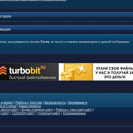
нтарии
мация
тели, находящиеся в группе
Гости
, не могут оставлять комментарии к данной публикации.
 и видео
|
Работа с текстом
|
Безопасность
|
Архивация и
и и Статьи
|
Наши проекты
 фото(софт)
|
Аудио и видео(софт)
|
Работа с текстом(софт)
|
(софт)
|
CD/DVD(софт)
|
Утилиты(софт)
|
Операционные