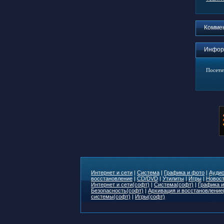
Комме
Инфор
Посети
Интернет и сети
|
Система
|
Графика и фото
|
Аудио
восстановление
|
CD/DVD
|
Утилиты
|
Игры
|
Новост
Интернет и сети(софт)
|
Система(софт)
|
Графика и
Безопасность(софт)
|
Архивация и восстановление
системы(софт)
|
Игры(софт)