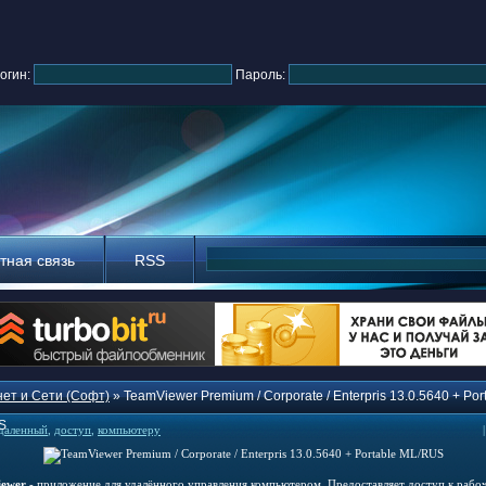
огин:
Пароль:
тная связь
RSS
ет и Сети (Софт)
» TeamViewer Premium / Corporate / Enterpris 13.0.5640 + Por
S
даленный
,
доступ
,
компьютеру
ewer
- приложение для удалённого управления компьютером. Предоставляет доступ к рабо