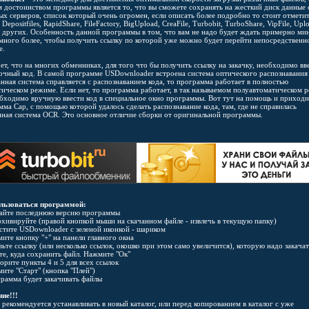
м достоинством программы является то, что вы сможете сохранять на жесткий диск данные 
ых серверов, список который очень огромен, если описать более подробно то стоит отмети
t, Depositfiles, RapidShare, FileFactory, BigUpload, CreaFile, Turbobit, TurboShare, VipFile, Upl
 других. Особенность данной программы в том, что вам не надо будет ждать примерно ми
 много более, чтобы получить ссылку по которой уже можно будет перейти непосредственн
е.
ет, что на многих обменниках, для того что бы получить ссылку на закачку, необходимо вв
очный код. В самой программе USDownloader встроена система оптического распознавания
анная система справляется с распознаванием кода, то программа работает в полностью
тическом режиме. Если нет, то программа работает, в так называемом полуавтоматическом 
еобходимо вручную ввести код в специальное окно программы. Вот тут на помощь и приходи
ма Cap, с помощью которой удалось сделать распознавание кода, там, где не справилась
нная система OCR. Это основное отличие сборки от оригинальной программы.
льзоваться программой:
чайте последнюю версию программы
архивируйте (правой кнопкой мыши на скачанном файле - извлечь в текущую папку)
устите USDownloader с зеленой иконкой - шариком
ите кнопку "+" на панели главного окна
вьте ссылку (или несколько ссылок, окошко при этом само увеличится), которую надо закачат
те, куда сохранить файл. Нажмите "Ок"
орите пункты 4 и 5 для всех ссылок
ите "Старт" (кнопка "Плей")
грамма будет закачивать файлы
ие!!!
рекомендуется устанавливать в новый каталог, или перед копированием в каталог с уже