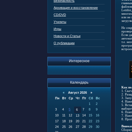
Безопасность
главны
файлов
Архивация и восстановление
Letitbi
многих
CD/DVD
или не
загрузк
Утилиты
Не секр
Игры
провер
Если д
Новости и Статьи
автома
т.е. н
О публикации
програм
встрое
Интересное
Календарь
Как по
1. Ска
«
Август 2026 »
2. Раз
3. Зап
Пн
Вт
Ср
Чт
Пт
Сб
Вс
4. Нажм
1
2
5. Вста
выбире
3
4
5
7
8
9
6
6. Повт
10
11
12
14
15
16
13
7. Нажм
8. Про
17
18
19
20
21
22
23
Вниман
24
25
26
27
28
29
30
Cборку 