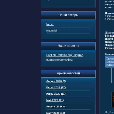
31
устано
закачек
может 
Измене
Наши авторы
* Обнов
* Обнов
freder
vipdepbit
Информ
Год вы
Платф
Язык и
Лекарс
Наши проекты
Размер
Скачат
SoftLab-Portable.org - портал
Turbob
портативного софта
Uploa
Hitfile
Архив новостей
Август 2026 (2)
Июль 2026 (17)
Июнь 2026 (11)
Май 2026 (21)
Апрель 2026 (4)
Опубли
Март 2026 (18)