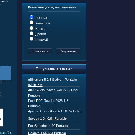
писок
е
Какой метод предпочтительней
Thinstall
Xenocode
Натив
Другой
Никакой
Популярные новости
qBittorrent 5.2.3 Stable + Portable
[Multi/Rus]
AIMP Audio Player 5.40.2722 Final
Portable
Foxit PDF Reader 2026.1.2
Portable
Apache OpenOffice 4.1.16 Portable
Speccy 1.34.0.84 Portable
FotoSketcher 4.40 Portable
ать (0)
Recuva 1.55.133 Portable