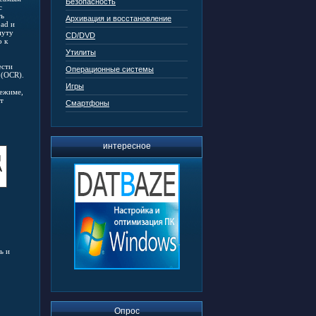
Безопасность
с
ть
Архивация и восстановление
oad и
нуту
CD/DVD
о к
Утилиты
ести
Операционные системы
 (OCR).
Игры
режиме,
т
Смартфоны
интересное
ь и
Опрос