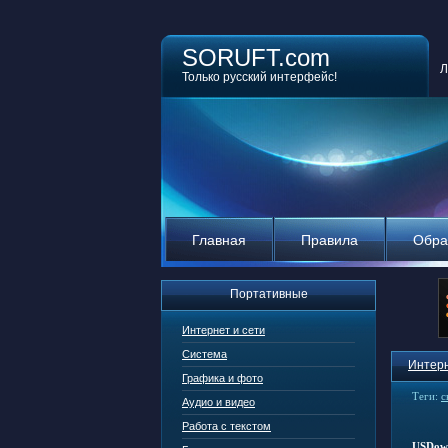
SORUFT.com
Л
Только русский интерфейс!
Главная
Правила
Обра
Портативные
Интернет и сети
Система
Интерн
Графика и фото
Теги:
с
Аудио и видео
Работа с текстом
USDow