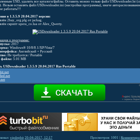
вленным USD, удалить все каталоги/файлы. Оставить можно только файл USDownloader.lst (с
). Нельзя оставлять файл USDownloader.ini (настройки программы), иначе автораспознавани
не работать!!!
ния в 1.3.5.9 20.04.2017 версии:
лён 2bay_org.plg от jackag.
лён скрипт upera_co.lua от Alex_Qwerty.
ация о программе:
пуска:
2017
орма:
Windows® 10/8/8.1/XP/Vista/7
нтерфейса:
Английский + Русский
тво:
Не требуется / Portable
 файла:
5.01 MB
ь USDownloader 1.3.5.9 20.04.2017 Rus Portable
it.net
ded.net
.net
ковал:
vipdepbit
20-04-2017, 12:17
Просмотров: 1001 |
Комментиров