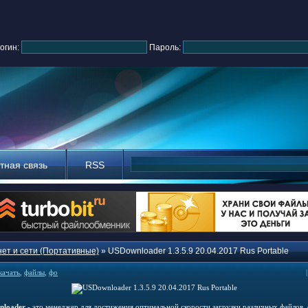
огин:
Пароль:
тная связь
RSS
ет и сети (Портативные)
» USDownloader 1.3.5.9 20.04.2017 Rus Portable
качать
,
файлы
,
фо
nloader
- это менеджер для достижения оптимальной скорости загрузки различных файлов,