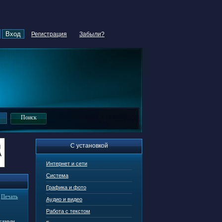
Регистрация
Забыли?
С установкой
Интернет и сети
Система
Графика и фото
|
Печать
Аудио и видео
Работа с текстом
 самым