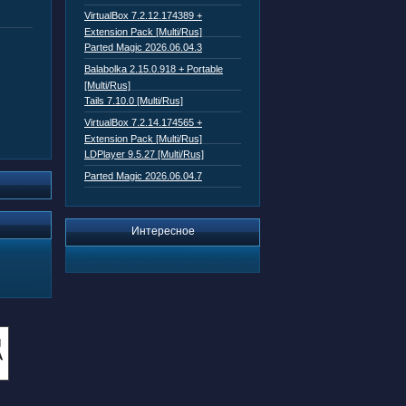
VirtualBox 7.2.12.174389 +
Extension Pack [Multi/Rus]
Parted Magic 2026.06.04.3
Balabolka 2.15.0.918 + Portable
[Multi/Rus]
Tails 7.10.0 [Multi/Rus]
VirtualBox 7.2.14.174565 +
Extension Pack [Multi/Rus]
LDPlayer 9.5.27 [Multi/Rus]
Parted Magic 2026.06.04.7
Интересное