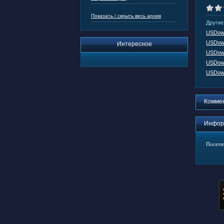
Показать / скрыть весь архив
Другие
USDown
USDown
Интересное
USDown
USDown
USDown
Комме
Инфор
Посети