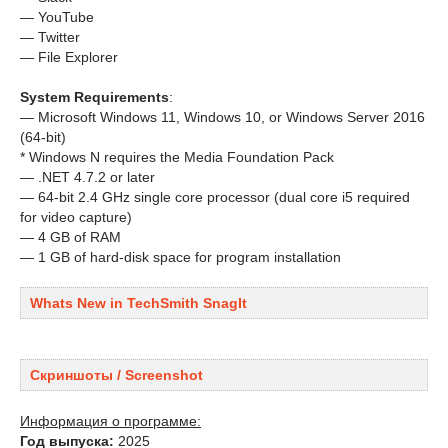
— YouTube
— Twitter
— File Explorer
System Requirements
:
— Microsoft Windows 11, Windows 10, or Windows Server 2016
(64-bit)
* Windows N requires the Media Foundation Pack
— .NET 4.7.2 or later
— 64-bit 2.4 GHz single core processor (dual core i5 required
for video capture)
— 4 GB of RAM
— 1 GB of hard-disk space for program installation
Whats New in TechSmith SnagIt
Скриншоты / Screenshot
Информация о программе:
Год выпуска:
2025