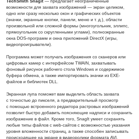
TechSmith Snagit
— предлагает неограниченные
возможности для захвата изображений — экран целиком,
одно или сразу несколько окон и графических объектов
(значки, экранные кнопки, панели, меню и т. д.), области
произвольной или сложной формы (многоугольник, эллипс,
прямоугольник со скругленными углами), полноэкранные
окна DOS-программ и окна приложений DirectX (игры,
видеопроигрыватели).
Программа может получать изображения со сканеров или
цифровых камер с интерфейсом TWAIN, захватывать
фоновый рисунок рабочего стола Windows и содержимое
буфера обмена, а также импортировать значки из EXE-
файлов и библиотек DLL.
Экранная лупа поможет вам выделить область захвата
с точностью до пикселя, а предварительный просмотр
с помощью встроенного редактора растровых изображений
позволит быстро добавить поясняющие надписи и сохранить
изображение в файл. Кроме того, SnagIt умеет сохранять
любые типы файлов с web-сайтов с возможностью указания
уровня вложенности страниц, а также способен записывать
происходящее на экране в видеоролики формата AVI.