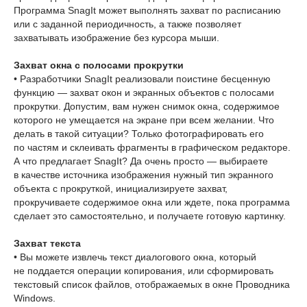
Программа SnagIt может выполнять захват по расписанию
или с заданной периодичность, а также позволяет
захватывать изображение без курсора мыши.
Захват окна с полосами прокрутки
• Разработчики SnagIt реализовали поистине бесценную
функцию — захват окон и экранных объектов с полосами
прокрутки. Допустим, вам нужен снимок окна, содержимое
которого не умещается на экране при всем желании. Что
делать в такой ситуации? Только фотографировать его
по частям и склеивать фрагменты в графическом редакторе.
А что предлагает SnagIt? Да очень просто — выбираете
в качестве источника изображения нужный тип экранного
объекта с прокруткой, инициализируете захват,
прокручиваете содержимое окна или ждете, пока программа
сделает это самостоятельно, и получаете готовую картинку.
Захват текста
• Вы можете извлечь текст диалогового окна, который
не поддается операции копирования, или сформировать
текстовый список файлов, отображаемых в окне Проводника
Windows.