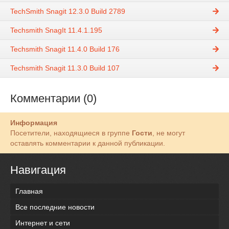
TechSmith Snagit 12.3.0 Build 2789
Techsmith SnagIt 11.4.1.195
Techsmith Snagit 11.4.0 Build 176
Techsmith Snagit 11.3.0 Build 107
Комментарии (0)
Информация
Посетители, находящиеся в группе
Гости
, не могут
оставлять комментарии к данной публикации.
Навигация
Главная
Все последние новости
Интернет и сети