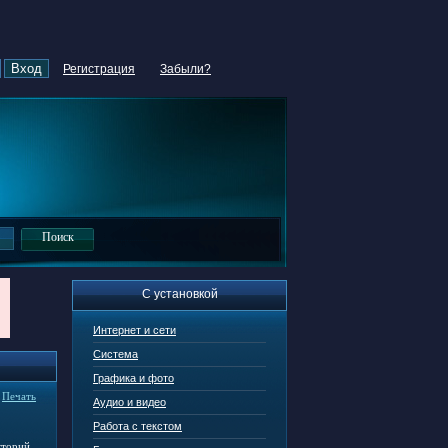
Регистрация
Забыли?
С установкой
Интернет и сети
Система
Графика и фото
|
Печать
Аудио и видео
Работа с текстом
кторий