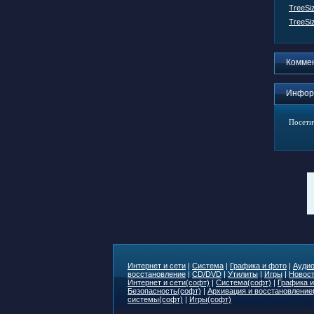
TreeSiz
TreeSiz
Комме
Инфор
Посети
Интернет и сети
|
Система
|
Графика и фото
|
Аудио
восстановление
|
CD/DVD
|
Утилиты
|
Игры
|
Новост
Интернет и сети(софт)
|
Система(софт)
|
Графика и
Безопасность(софт)
|
Архивация и восстановление
системы(софт)
|
Игры(софт)