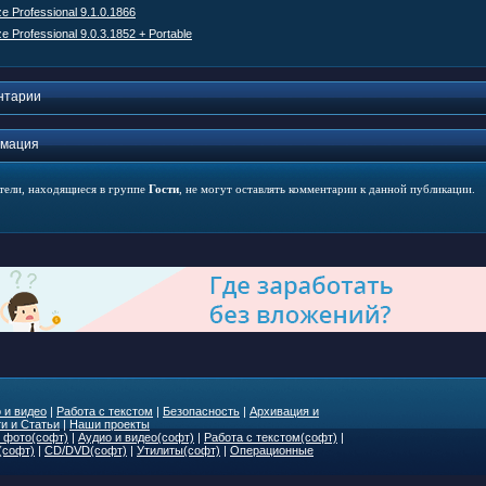
e Professional 9.1.0.1866
e Professional 9.0.3.1852 + Portable
нтарии
мация
тели, находящиеся в группе
Гости
, не могут оставлять комментарии к данной публикации.
 и видео
|
Работа с текстом
|
Безопасность
|
Архивация и
и и Статьи
|
Наши проекты
 фото(софт)
|
Аудио и видео(софт)
|
Работа с текстом(софт)
|
(софт)
|
CD/DVD(софт)
|
Утилиты(софт)
|
Операционные