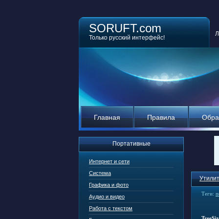
SORUFT.com
Л
Только русский интерфейс!
Главная
Правила
Обра
Портативные
Интернет и сети
Система
Утилит
Графика и фото
Теги:
п
Аудио и видео
Работа с текстом
TreeSiz