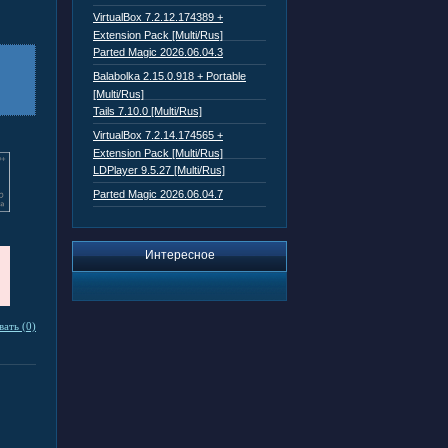
VirtualBox 7.2.12.174389 +
Extension Pack [Multi/Rus]
Parted Magic 2026.06.04.3
Balabolka 2.15.0.918 + Portable
[Multi/Rus]
Tails 7.10.0 [Multi/Rus]
VirtualBox 7.2.14.174565 +
Extension Pack [Multi/Rus]
LDPlayer 9.5.27 [Multi/Rus]
Parted Magic 2026.06.04.7
Интересное
ать (0)