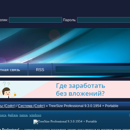
огин:
Пароль:
тная связь
RSS
ы (Софт)
/
Система (Софт)
» TreeSize Professional 9.3.0.1954 + Portable
оиск
,
файлов
,
папок
,
windows
e Professional
— данная программа показывает дерево находящихся на жестком диске дире