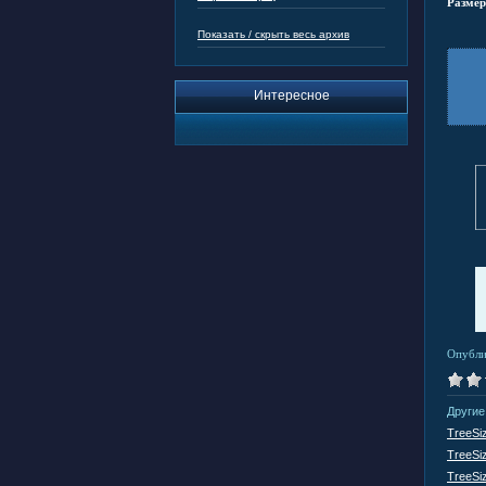
Размер
Показать / скрыть весь архив
Интересное
Опубли
Другие
TreeSiz
TreeSiz
TreeSiz