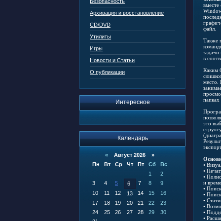
Безопасность
вместе
Window
Архивация и восстановление
послед
графич
CD/DVD
файл.
Утилиты
Также 
команд
Игры
задачи
в соот
Новости и Статьи
Каким 
О публикации
слишко
место.
занима
просмо
папках
Интересное
Програ
позволя
это вы
структ
(диагр
Календарь
Резуль
экспор
«
Август 2026 »
Основн
Пн
Вт
Ср
Чт
Пт
Сб
Вс
• Визу
• Печат
1
2
• Полн
и врем
3
4
5
7
8
9
6
• Поиск
10
11
12
14
15
16
13
• Поис
• Стат
17
18
19
20
21
22
23
• Возм
24
25
26
27
28
29
30
• Подд
• Расш