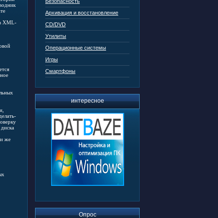
Безопасность
оводник
ате
Архивация и восстановление
 в XML-
CD/DVD
Утилиты
овой
Операционные системы
Игры
ется
Смартфоны
дное
ельных
интересное
и,
делать-
роверку
 диска
ли же
ых
Опрос