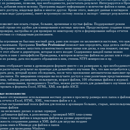
 с их размерами, позволяя, при необходимости, распечатать результат. Интегрируется в Пр
s, добавляя новую колонку. Программа выдает информацию о количестве файлов в папке, д
него доступа, владельце файла и многое другое. Кроме этого, выводит данные в наглядном
еском виде (диаграмма), имеет встроенную систему поиска и экспорт / импорт результатов
позволяет вам искать старые, большие, временные и пустые файлы. Поддерживает режим
ной строки-это удобно для планирования и ночных запусков. Предусмотрено создание план
 проверки, настройка ее для проверки по некоторому пути и формирование набора отчетов
ветствии со стандартным расписанием.
бы огромным не был ваш жесткий диск, рано или поздно он захламляется настолько, что каж
м маленьким. Программа
TreeSize Professional
поможет вам определить, куда делось свобо
 Программу можно запустить из контекстного меню папки или диска, и она покажет, сколько
ет этот объект и директории, которые в него входят. Содержимое каждой папки можно
треть в окне с интерфейсом Проводника, в котором количество файлов на дисках или в отд
 и их размер, дата последнего обращения к ним, степень NTFS компрессии и пр.
мма отображает папки в древовидном формате вместе с их размерами и, при необходимост
я распечатать результат на принтере для дальнейшего изучения. Все, что вам потребуется с
брать диск, который нужно обследовать, после чего приложение автоматически выполнит п
уры папок. По завершении операции вы получаете доступ к семи различным представлениям
амма, таблица, расширения, пользователи, возраст файлов, 100 объемных файлов и журнал).
таты сканирования, проведенного TreeSize, можно распечатать для дальнейшего изучения и
тировать в форматы Excel, HTML, XML или файл ASCII.
ые возможности:
альное отслеживание использования жестких дисков и просмотр размера всех папок и файлов
ь отчета в Excel, HTML, XML, текстовом файле и т. д.
остью настраиваемый поиск файлов для поиска и архивации больших, старых, неиспользуем
енных файлов
 на нескольких дисках и целых серверах
к дубликатов файлов, в дополнении, с проверкой MD5 хеш-суммы
истика о типах файлов и владельцев файлов на уровне директории
ожность сохранения данных в XML файл для загрузки позднее
ержка имен в Юникоде для файлов и папок
ирение для проводника Windows