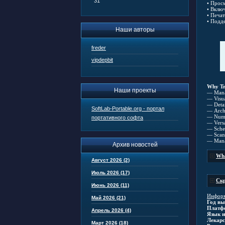
31
• Прос
• Вклю
• Печа
• Подд
Наши авторы
freder
vipdepbit
Why Tr
Наши проекты
— Manag
— Visua
— Detai
SoftLab-Portable.org - портал
— Archi
— Numer
портативного софта
— Versat
— Sched
— Scan 
— Manag
Архив новостей
Wha
Август 2026 (2)
Июль 2026 (17)
Скр
Июнь 2026 (11)
Информ
Май 2026 (21)
Год вы
Платф
Апрель 2026 (4)
Язык и
Лекарс
Март 2026 (18)