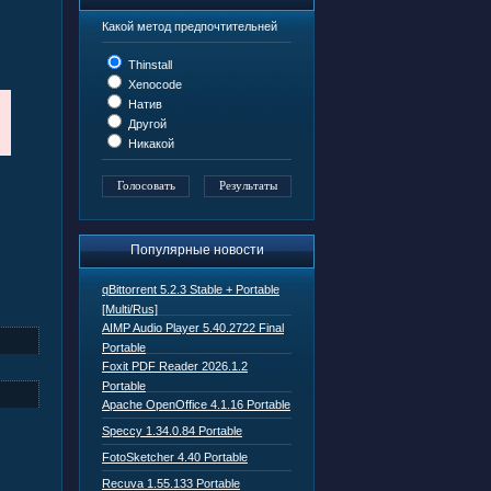
Какой метод предпочтительней
Thinstall
Xenocode
Натив
Другой
Никакой
Популярные новости
qBittorrent 5.2.3 Stable + Portable
[Multi/Rus]
AIMP Audio Player 5.40.2722 Final
Portable
Foxit PDF Reader 2026.1.2
Portable
Apache OpenOffice 4.1.16 Portable
Speccy 1.34.0.84 Portable
FotoSketcher 4.40 Portable
Recuva 1.55.133 Portable