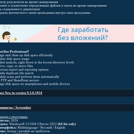
мотр результатов во время сканирования
чение и исключение определенных файлов и папок во время сканирования
ть содержимого директории
ержка контекстного меню проводника внутри окна программы
eeSize Professional?
e and clean up disk space efficiently
lize disk space usage
led analysis, right down to the lowest directory levels
ve, copy, or move files
ous export and reporting options
ile duplicate file search
ule scans and perform them automatically
FTP and SharePoint servers
e disk space on smartphones and mobile devices
ts New in version 9.3.0.1954
иншоты / Screenshot
ация о программе:
пуска:
2024
орма:
Windows® 11/10/8.1/Server 2012
(64-bit only)
нтерфейса:
Multilanguage / Русский / English
тво:
license | portable не требуется