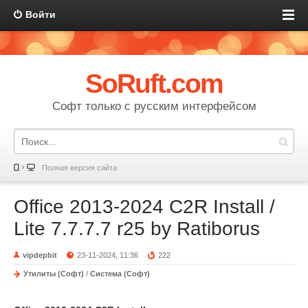
Войти
SoRuft.com
Софт только с русским интерфейсом
Полная версия сайта
Office 2013-2024 C2R Install /
Lite 7.7.7.7 r25 by Ratiborus
vipdepbit
23-11-2024, 11:36
222
Утилиты (Софт)
/
Система (Софт)