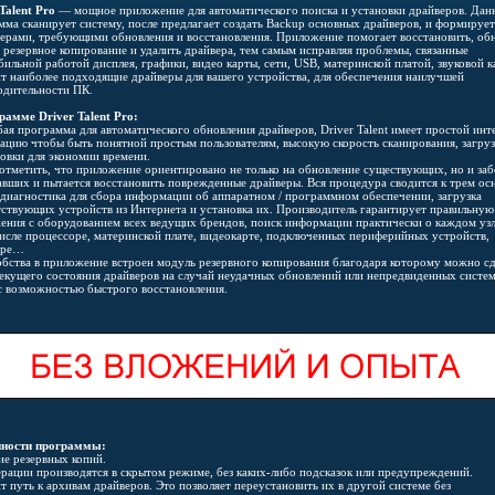
Talent Pro
— мощное приложение для автоматического поиска и установки драйверов. Дан
мма сканирует систему, после предлагает создать Backup основных драйверов, и формирует
верами, требующими обновления и восстановления. Приложение помогает восстановить, об
ь резервное копирование и удалить драйвера, тем самым исправляя проблемы, связанные
бильной работой дисплея, графики, видео карты, сети, USB, материнской платой, звуковой к
т наиболее подходящие драйверы для вашего устройства, для обеспечения наилучшей
одительности ПК.
рамме Driver Talent Pro:
бая программа для автоматического обновления драйверов, Driver Talent имеет простой инт
гацию чтобы быть понятной простым пользователям, высокую скорость сканирования, загру
новки для экономии времени.
отметить, что приложение ориентировано не только на обновление существующих, но и заб
авших и пытается восстановить поврежденные драйверы. Вся процедура сводится к трем о
 диагностика для сбора информации об аппаратном / программном обеспечении, загрузка
тствующих устройств из Интернета и установка их. Производитель гарантирует правильную
ения с оборудованием всех ведущих брендов, поиск информации практически о каждом узл
числе процессоре, материнской плате, видеокарте, подключенных периферийных устройств,
оре…
обства в приложение встроен модуль резервного копирования благодаря которому можно сд
текущего состояния драйверов на случай неудачных обновлений или непредвиденных систе
 с возможностью быстрого восстановления.
ности программы:
ие резервных копий.
ерации производятся в скрытом режиме, без каких-либо подсказок или предупреждений.
т путь к архивам драйверов. Это позволяет переустановить их в другой системе без