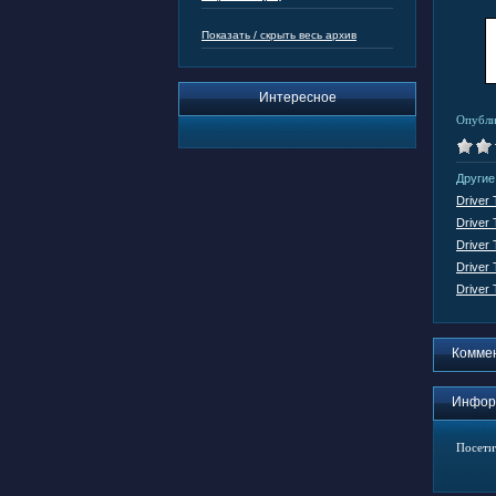
Показать / скрыть весь архив
Интересное
Опубли
Другие
Driver 
Driver 
Driver 
Driver 
Driver 
Комме
Инфор
Посети