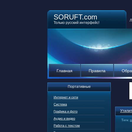
SORUFT.com
Л
Только русский интерфейс!
Главная
Правила
Обра
Портативные
Интернет и сети
Система
Утилит
Графика и фото
Аудио и видео
Теги:
п
Работа с текстом