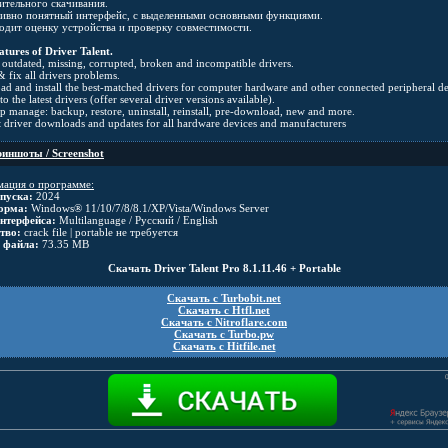
ительного скачивания.
ивно понятный интерфейс, с выделенными основными функциями.
одит оценку устройства и проверку совместимости.
tures of Driver Talent.
l outdated, missing, corrupted, broken and incompatible drivers.
& fix all drivers problems.
d and install the best-matched drivers for computer hardware and other connected peripheral de
o the latest drivers (offer several driver versions available).
p manage: backup, restore, uninstall, reinstall, pre-download, new and more.
 driver downloads and updates for all hardware devices and manufacturers
иншоты / Screenshot
ация о программе:
пуска:
2024
орма:
Windows® 11/10/7/8/8.1/XP/Vista/Windows Server
нтерфейса:
Multilanguage / Русский / English
тво:
crack file | portable не требуется
 файла:
73.35 MB
Скачать Driver Talent Pro 8.1.11.46 + Portable
Скачать с Turbobit.net
Скачать с Htfl.net
Скачать с Nitroflare.com
Скачать с Turbo.pw
Скачать с Hitfile.net