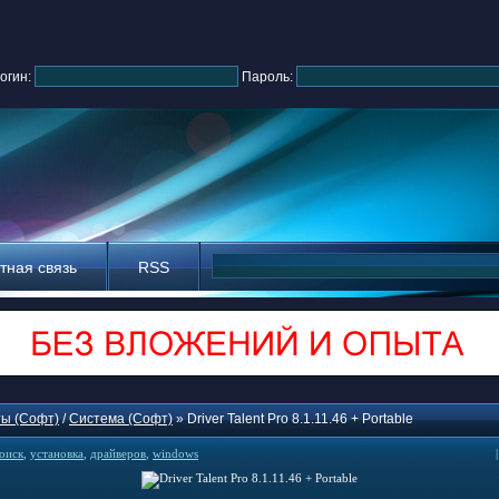
огин:
Пароль:
тная связь
RSS
ы (Софт)
/
Система (Софт)
» Driver Talent Pro 8.1.11.46 + Portable
оиск
,
установка
,
драйверов
,
windows