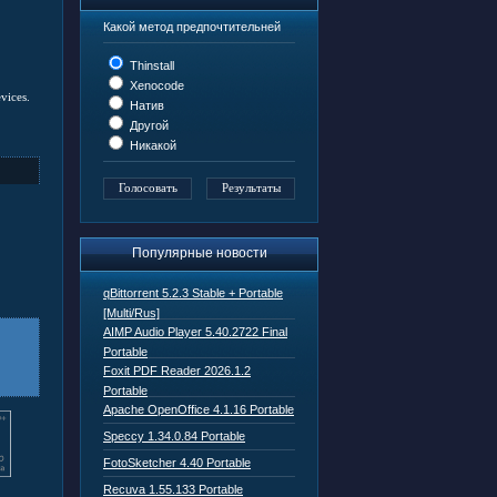
Какой метод предпочтительней
Thinstall
Xenocode
vices.
Натив
Другой
Никакой
Популярные новости
qBittorrent 5.2.3 Stable + Portable
[Multi/Rus]
AIMP Audio Player 5.40.2722 Final
Portable
Foxit PDF Reader 2026.1.2
Portable
Apache OpenOffice 4.1.16 Portable
Speccy 1.34.0.84 Portable
FotoSketcher 4.40 Portable
Recuva 1.55.133 Portable