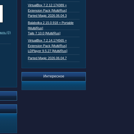
VirtualBox 7.2.12.174389 +
Extension Pack [Multi/Rus]
Parted Magic 2026.06.04.3
Balabolka 2.15.0.918 + Portable
[Multi/Rus]
ать (0)
Tails 7.10.0 [Multi/Rus]
VirtualBox 7.2.14.174565 +
Extension Pack [Multi/Rus]
LDPlayer 9.5.27 [Multi/Rus]
Parted Magic 2026.06.04.7
Интересное