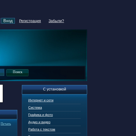
Регистрация
Забыли?
С установкой
Интернет и сети
Система
Графика и фото
Аудио и видео
|
Печать
Работа с текстом