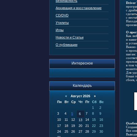
Безопасность
Driver 
програ
Архивация и восстановление
с драй
сделат
CD/DVD
с неста
Находи
Утилиты
произв
Игры
О прог
Как лю
Новости и Статьи
и нави
и уста
О публикации
Важно 
о проп
шагам:
соотве
прилож
Интересное
в том 
монит
Для уд
бэкап 
сбоев,
Календарь
«
Август 2026 »
Пн
Вт
Ср
Чт
Пт
Сб
Вс
1
2
3
4
5
7
8
9
6
10
11
12
14
15
16
13
Особен
17
18
19
20
21
22
23
Создан
Все оп
24
25
26
27
28
29
30
Выводи