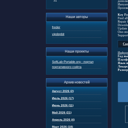
31
дополн
Интуит
Произв
Key Fea
Наши авторы
Find al
Repair 
Downloa
freder
Update t
One-sto
vipdepbit
Support
Скр
Наши проекты
Информ
Год вы
Платф
SoftLab-Portable.org - портал
Язык и
Лекарс
портативного софта
Размер
Архив новостей
Август 2026 (2)
Июль 2026 (17)
Июнь 2026 (11)
Май 2026 (21)
Апрель 2026 (4)
Март 2026 (18)