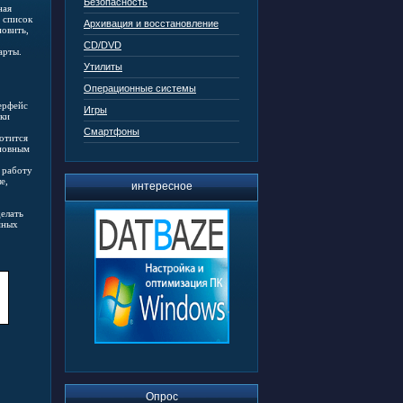
Безопасность
ная
 список
Архивация и восстановление
новить,
CD/DVD
арты.
Утилиты
Операционные системы
ерфейс
Игры
зки
Смартфоны
отится
сновным
 работу
е,
интересное
елать
мных
Опрос