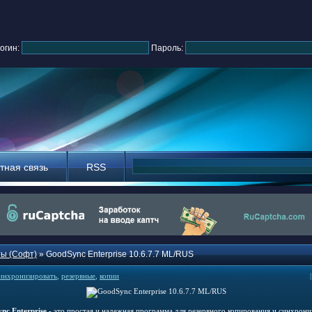
огин:
Пароль:
тная связь
RSS
ы (Софт)
» GoodSync Enterprise 10.6.7.7 ML/RUS
инхронизировать
,
резервные
,
копии
nc Enterprise
- это простая и надежная программа для резервного копирования и синхрони