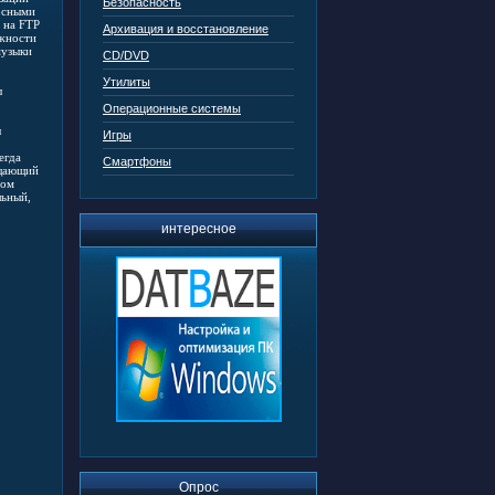
Безопасность
осными
 на FTP
Архивация и восстановление
ожности
музыки
CD/DVD
Утилиты
ы
Операционные системы
ы
Игры
егда
Смартфоны
ащающий
дом
льный,
интересное
Опрос