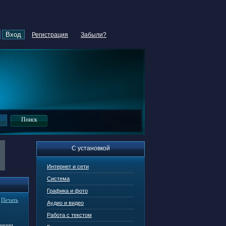
Регистрация
Забыли?
С установкой
Интернет и сети
Система
Графика и фото
|
Печать
Аудио и видео
Работа с текстом
зации