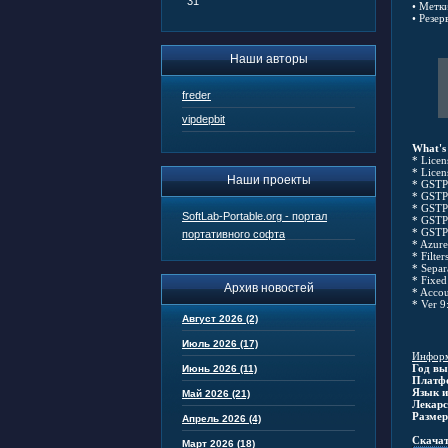
31
• Метк
• Резе
Наши авторы
freder
vipdepbit
What's 
* Licen
* Licen
Наши проекты
* GSTP 
* GSTP 
* GSTP 
SoftLab-Portable.org - портал
* GSTP 
* GSTP 
портативного софта
* Azure
* Filter
* Separ
* Fixed
Архив новостей
* Accou
* Ver 9
Август 2026 (2)
Июль 2026 (17)
Информ
Год вы
Июнь 2026 (11)
Платф
Язык и
Май 2026 (21)
Лекарс
Размер
Апрель 2026 (4)
Скачат
Март 2026 (18)