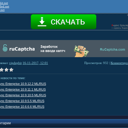
it.net
ded.net
.net
ковал:
vipdepbit
16-11-2017, 12:01
Просмотров: 932 |
Комментиров
 новости по теме:
nc Enterprise 10.9.12.2 ML/RUS
nc Enterprise 10.9.11.1 ML/RUS
nc Enterprise 10.9.10.5 ML/RUS
nc Enterprise 10.9.5.5 ML/RUS
nc Enterprise 10.6.6.6 ML/RUS
нтарии