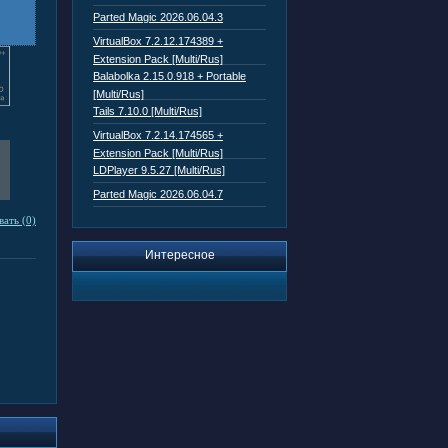
Parted Magic 2026.06.04.3
VirtualBox 7.2.12.174389 +
Extension Pack [Multi/Rus]
Balabolka 2.15.0.918 + Portable
[Multi/Rus]
Tails 7.10.0 [Multi/Rus]
VirtualBox 7.2.14.174565 +
Extension Pack [Multi/Rus]
LDPlayer 9.5.27 [Multi/Rus]
Parted Magic 2026.06.04.7
ать (0)
Интересное