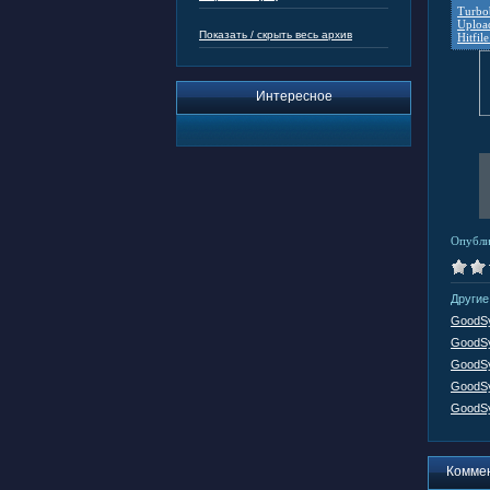
Turbob
Uploa
Показать / скрыть весь архив
Hitfile
Интересное
Опубли
Другие
GoodSy
GoodSy
GoodSy
GoodSy
GoodSy
Комме