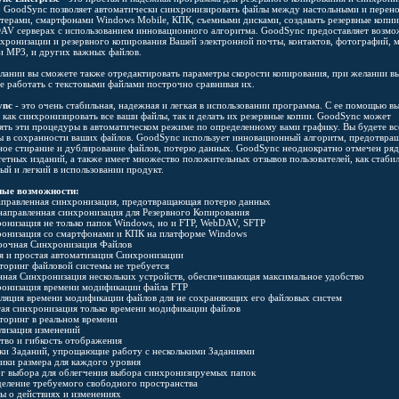
. GoodSync позволяет автоматически синхронизировать файлы между настольными и перен
терами, смартфонами Windows Mobile, КПК, съемными дисками, создавать резервные копии
AV серверах с использованием инновационного алгоритма. GoodSync предоставляет возм
нхронизации и резервного копирования Вашей электронной почты, контактов, фотографий, 
 и MP3, и других важных файлов.
лании вы сможете также отредактировать параметры скорости копирования, при желании в
е работать с текстовыми файлами построчно сравнивая их.
ync
- это очень стабильная, надежная и легкая в использовании программа. С ее помощью в
 как синхронизировать все ваши файлы, так и делать их резервные копии. GoodSync может
ять эти процедуры в автоматическом режиме по определенному вами графику. Вы будете вс
ы в сохранности ваших файлов. GoodSync использует инновационный алгоритм, предотвр
ное стирание и дублирование файлов, потерю данных. GoodSync неоднократно отмечен ря
тетных изданий, а также имеет множество положительных отзывов пользователей, как стаби
ый и легкий в использовании продукт.
ые возможности:
аправленная синхронизация, предотвращающая потерю данных
направленная синхронизация для Резервного Копирования
ронизация не только папок Windows, но и FTP, WebDAV, SFTP
ронизация со смартфонами и КПК на платформе Windows
рочная Синхронизация Файлов
ая и простая автоматизация Синхронизации
торинг файловой системы не требуется
анная Синхронизация нескольких устройств, обеспечивающая максимальное удобство
ронизация времени модификации файла FTP
сляция времени модификации файлов для не сохраняющих его файловых систем
тая синхронизация только времени модификации файлов
торинг в реальном времени
ализация изменений
ство и гибкость отображения
дки Заданий, упрощающие работу с несколькими Заданиями
чики размера для каждого уровня
ог выбора для облегчения выбора синхронизируемых папок
деление требуемого свободного пространства
ты о действиях и изменениях