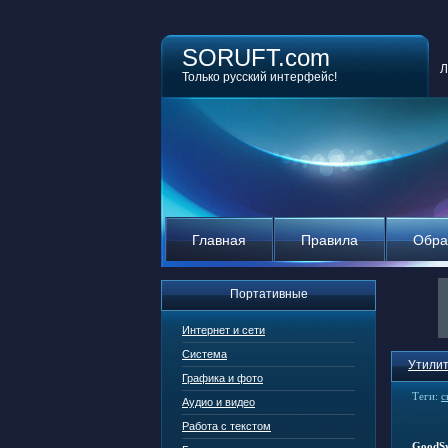
SORUFT.com
Л
Только русский интерфейс!
Главная
Правила
Обра
Портативные
Интернет и сети
Система
Утилит
Графика и фото
Теги:
с
Аудио и видео
Работа с текстом
GoodSy