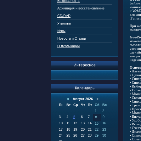
Безопасность
файлов
компью
Архивация и восстановление
и WebD
для си
CD/DVD
iTunes
Утилиты
При же
сможет
Игры
GoodS
Новости и Статьи
можете
выполн
О публикации
уверен
случай
автори
надежн
Интересное
Основн
• Двун
• Одно
• Синх
• Синх
• Выбо
Календарь
• Гибк
• Мони
• Связ
«
Август 2026 »
• Синх
Пн
Вт
Ср
Чт
Пт
Сб
Вс
• Тран
• Прос
1
2
• Мони
• Визу
3
4
5
6
7
9
8
• Удоб
10
11
12
13
14
16
15
• Вкла
• Счет
17
18
19
20
21
22
23
• Диал
24
25
26
27
28
29
30
• Опре
• Отче