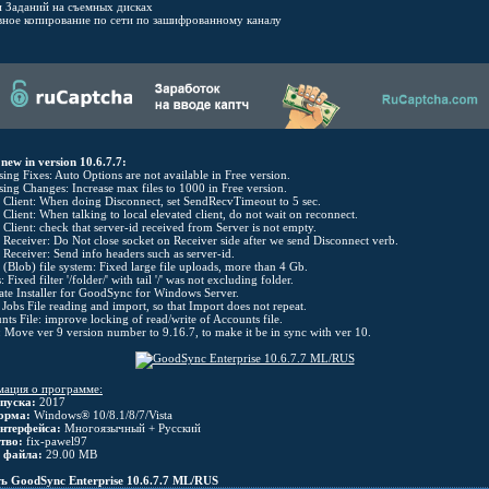
и Заданий на съемных дисках
рвное копирование по сети по зашифрованному каналу
new in version 10.6.7.7:
sing Fixes: Auto Options are not available in Free version.
sing Changes: Increase max files to 1000 in Free version.
Client: When doing Disconnect, set SendRecvTimeout to 5 sec.
Client: When talking to local elevated client, do not wait on reconnect.
Client: check that server-id received from Server is not empty.
Receiver: Do Not close socket on Receiver side after we send Disconnect verb.
Receiver: Send info headers such as server-id.
 (Blob) file system: Fixed large file uploads, more than 4 Gb.
s: Fixed filter '/folder/' with tail '/' was not excluding folder.
ate Installer for GoodSync for Windows Server.
 Jobs File reading and import, so that Import does not repeat.
nts File: improve locking of read/write of Accounts file.
: Move ver 9 version number to 9.16.7, to make it be in sync with ver 10.
ация о программе:
пуска:
2017
орма:
Windows® 10/8.1/8/7/Vista
нтерфейса:
Многоязычный + Русский
тво:
fix-pawel97
 файла:
29.00 MB
ь GoodSync Enterprise 10.6.7.7 ML/RUS