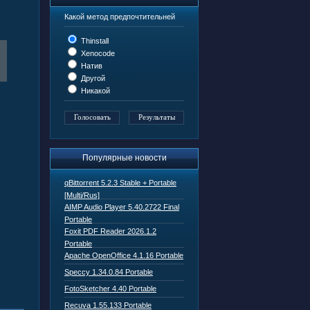
Какой метод предпочтительней
Thinstall
Xenocode
Натив
Другой
Никакой
Популярные новости
qBittorrent 5.2.3 Stable + Portable
[Multi/Rus]
AIMP Audio Player 5.40.2722 Final
Portable
Foxit PDF Reader 2026.1.2
Portable
Apache OpenOffice 4.1.16 Portable
Speccy 1.34.0.84 Portable
FotoSketcher 4.40 Portable
Recuva 1.55.133 Portable