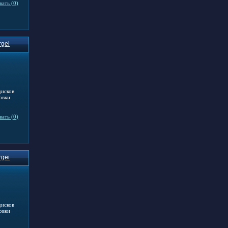
ать (0)
rgei
дисков
овки
ать (0)
rgei
дисков
овки