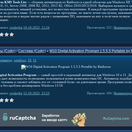
rus KMS Tools Lite
— сборник активаторов от Ratiborus в одной оболочке для Windows XP, Vi
 10, 11, Server 2008, 2008 R2, 2012, 2012 R2, Office 2010/2013/2016. Выбираем нужную и с
пользоваться, никакой установки, все полностью портативно. К каждой программе прилагае
ие на русском языке. Если есть вопросы по программе, не знаете зачем она нужна, нажимае
 на вопросик и видим значки рядом с названиями ПО, нажимаем на них и получаем полную
ацию.
ковал:
vipdepbit
24-10-2025, 11:54
Просмотров: 222 |
Комментиров
ы (Софт)
/
Система (Софт)
»
W10 Digital Activation Program 1.5.5.5 Portable by 
ктиватор
,
windows
,
10
,
11
gital Activation Program
— самый простой и надежный активатор для Windows 10 и 11. Д
а дает возможность полноценно пользоваться всеми возможностями ОС. Активатор подойде
 человека и сможет избавить его от «головной боли» на длительное время. Программа позв
 и без проблем активировать Windows 11/10.
ковал:
vipdepbit
12-10-2025, 15:23
Просмотров: 184 |
Комментиров