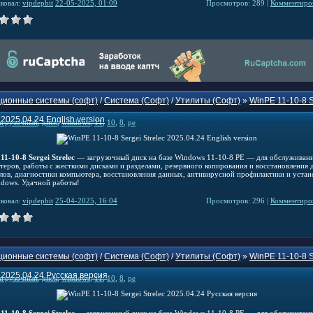
ковал:
vipdepbit
22-05-2025, 01:09
Просмотров: 289 |
Комментиров
ионные системы (софт)
/
Система (Софт)
/
Утилиты (Софт)
»
WinPE 11-10-8 S
 2025.04.24 English version
агрузочный
,
диск
,
windows
,
11
,
10
,
8
,
pe
1-10-8 Sergei Strelec
— загрузочный диск на базе Windows 11-10-8 PE — для обслуживан
теров, работы с жесткими дисками и разделами, резервного копирования и восстановления 
елов, диагностики компьютера, восстановления данных, антивирусной профилактики и устан
dows. Удачной работы!
ковал:
vipdepbit
25-04-2025, 16:04
Просмотров: 296 |
Комментиров
ионные системы (софт)
/
Система (Софт)
/
Утилиты (Софт)
»
WinPE 11-10-8 S
c 2025.04.24 Русская версия
агрузочный
,
диск
,
windows
,
11
,
10
,
8
,
pe
1-10-8 Sergei Strelec
— загрузочный диск на базе Windows 11-10-8 PE — для обслуживан