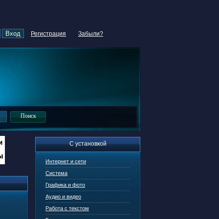
Регистрация
Забыли?
С установкой
Интернет и сети
Система
Графика и фото
Аудио и видео
Работа с текстом