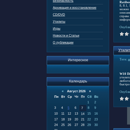
Безопасность
Ratibo
8, 8.1,
Архивация и восстановление
можно 
описан
CD/DVD
справа
информ
Утилиты
Опубли
Игры
Новости и Статьи
О публикации
Утилит
Теги:
а
Интересное
W10 Di
утилит
любого
Календарь
быстро
«
Август 2026 »
Опубли
Пн
Вт
Ср
Чт
Пт
Сб
Вс
1
2
3
4
5
6
8
9
7
10
11
12
13
15
16
14
17
18
19
20
21
22
23
24
25
26
27
28
29
30