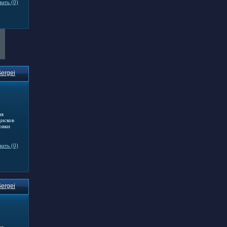
ать (0)
ergei
ия
дисков
овки
ать (0)
ergei
ия