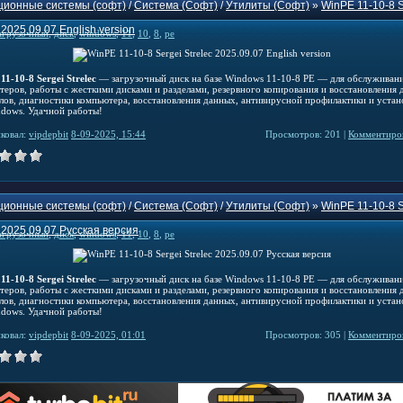
ионные системы (софт)
/
Система (Софт)
/
Утилиты (Софт)
»
WinPE 11-10-8 S
 2025.09.07 English version
агрузочный
,
диск
,
windows
,
11
,
10
,
8
,
pe
1-10-8 Sergei Strelec
— загрузочный диск на базе Windows 11-10-8 PE — для обслуживан
теров, работы с жесткими дисками и разделами, резервного копирования и восстановления 
елов, диагностики компьютера, восстановления данных, антивирусной профилактики и устан
dows. Удачной работы!
ковал:
vipdepbit
8-09-2025, 15:44
Просмотров: 201 |
Комментиров
ионные системы (софт)
/
Система (Софт)
/
Утилиты (Софт)
»
WinPE 11-10-8 S
c 2025.09.07 Русская версия
агрузочный
,
диск
,
windows
,
11
,
10
,
8
,
pe
1-10-8 Sergei Strelec
— загрузочный диск на базе Windows 11-10-8 PE — для обслуживан
теров, работы с жесткими дисками и разделами, резервного копирования и восстановления 
елов, диагностики компьютера, восстановления данных, антивирусной профилактики и устан
dows. Удачной работы!
ковал:
vipdepbit
8-09-2025, 01:01
Просмотров: 305 |
Комментиров