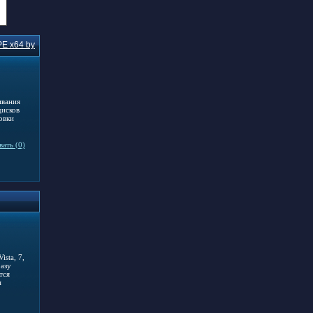
PE x64 by
ивания
дисков
овки
ать (0)
sta, 7,
разу
тся
м