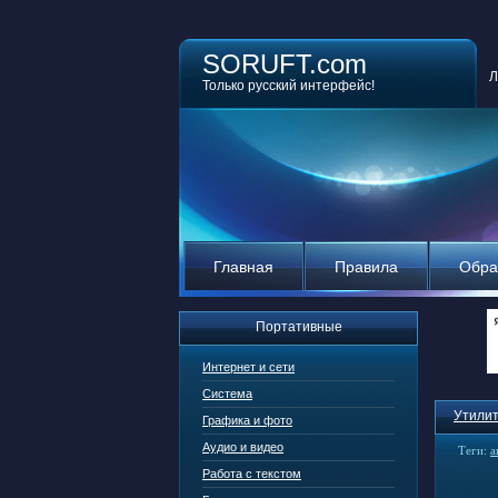
SORUFT.com
Л
Только русский интерфейс!
Главная
Правила
Обра
Портативные
Интернет и сети
Система
Утилит
Графика и фото
Аудио и видео
Теги:
а
Работа с текстом