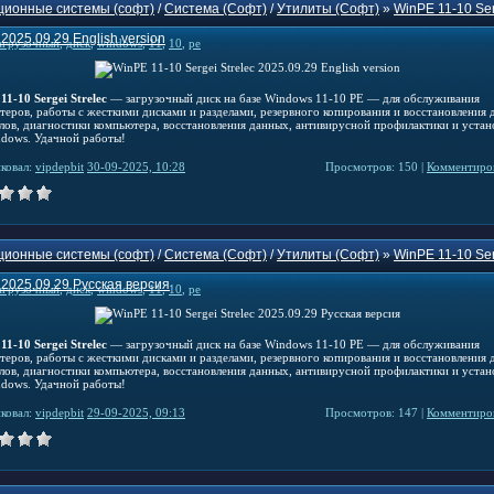
ионные системы (софт)
/
Система (Софт)
/
Утилиты (Софт)
»
WinPE 11-10 Se
 2025.09.29 English version
агрузочный
,
диск
,
windows
,
11
,
10
,
pe
1-10 Sergei Strelec
— загрузочный диск на базе Windows 11-10 PE — для обслуживания
теров, работы с жесткими дисками и разделами, резервного копирования и восстановления 
елов, диагностики компьютера, восстановления данных, антивирусной профилактики и устан
dows. Удачной работы!
ковал:
vipdepbit
30-09-2025, 10:28
Просмотров: 150 |
Комментиров
ионные системы (софт)
/
Система (Софт)
/
Утилиты (Софт)
»
WinPE 11-10 Se
c 2025.09.29 Русская версия
агрузочный
,
диск
,
windows
,
11
,
10
,
pe
1-10 Sergei Strelec
— загрузочный диск на базе Windows 11-10 PE — для обслуживания
теров, работы с жесткими дисками и разделами, резервного копирования и восстановления 
елов, диагностики компьютера, восстановления данных, антивирусной профилактики и устан
dows. Удачной работы!
ковал:
vipdepbit
29-09-2025, 09:13
Просмотров: 147 |
Комментиров