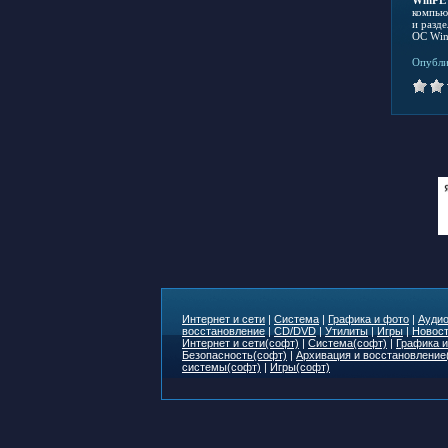
компью
и разд
ОС Win
Опубли
Интернет и сети
|
Система
|
Графика и фото
|
Аудио
восстановление
|
CD/DVD
|
Утилиты
|
Игры
|
Новост
Интернет и сети(софт)
|
Система(софт)
|
Графика и
Безопасность(софт)
|
Архивация и восстановление
системы(софт)
|
Игры(софт)