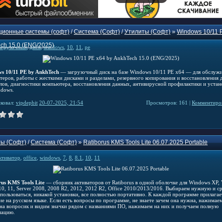
ионные системы (софт)
/
Система (Софт)
/
Утилиты (Софт)
»
Windows 10/11 
ch 15.0 (ENG/2025)
агрузочный
,
диск
,
windows
,
10
,
11
,
pe
s 10/11 PE by AnkhTech
— загрузочный диск на базе Windows 10/11 PE x64 — для обслуж
теров, работы с жесткими дисками и разделами, резервного копирования и восстановления 
елов, диагностики компьютера, восстановления данных, антивирусной профилактики и устан
dows.
ковал:
vipdepbit
20-07-2025, 21:54
Просмотров: 161 |
Комментиров
ы (Софт)
/
Система (Софт)
»
Ratiborus KMS Tools Lite 06.07.2025 Portable
ктиватор
,
office
,
windows
,
7
,
8
,
8.1
,
10
,
11
rus KMS Tools Lite
— сборник активаторов от Ratiborus в одной оболочке для Windows XP, Vi
 10, 11, Server 2008, 2008 R2, 2012, 2012 R2, Office 2010/2013/2016. Выбираем нужную и с
пользоваться, никакой установки, все полностью портативно. К каждой программе прилагае
ие на русском языке. Если есть вопросы по программе, не знаете зачем она нужна, нажимае
 на вопросик и видим значки рядом с названиями ПО, нажимаем на них и получаем полную
ацию.