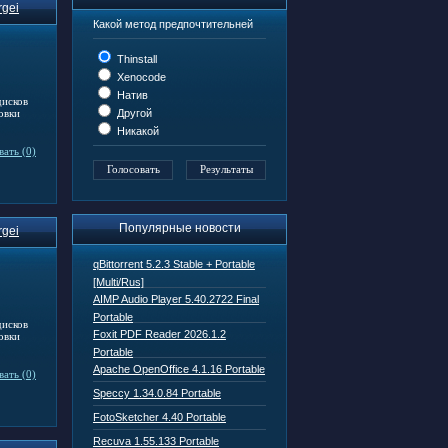
rgei
Какой метод предпочтительней
Thinstall
Xenocode
Натив
дисков
овки
Другой
Никакой
ать (0)
Популярные новости
rgei
qBittorrent 5.2.3 Stable + Portable
[Multi/Rus]
AIMP Audio Player 5.40.2722 Final
Portable
дисков
Foxit PDF Reader 2026.1.2
овки
Portable
Apache OpenOffice 4.1.16 Portable
ать (0)
Speccy 1.34.0.84 Portable
FotoSketcher 4.40 Portable
Recuva 1.55.133 Portable