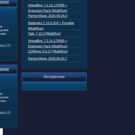
ergei
VirtualBox 7.2.12.174389 +
Extension Pack [Multi/Rus]
Parted Magic 2026.06.04.3
Balabolka 2.15.0.918 + Portable
ия
[Multi/Rus]
дисков
овки
Tails 7.10.0 [Multi/Rus]
VirtualBox 7.2.14.174565 +
ать (0)
Extension Pack [Multi/Rus]
LDPlayer 9.5.27 [Multi/Rus]
Parted Magic 2026.06.04.7
ergei
Интересное
ия
дисков
овки
ать (0)