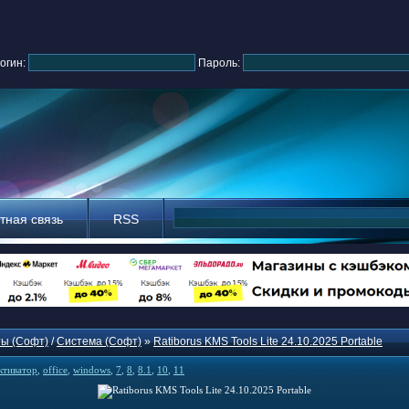
огин:
Пароль:
тная связь
RSS
ы (Софт)
/
Система (Софт)
»
Ratiborus KMS Tools Lite 24.10.2025 Portable
ктиватор
,
office
,
windows
,
7
,
8
,
8.1
,
10
,
11