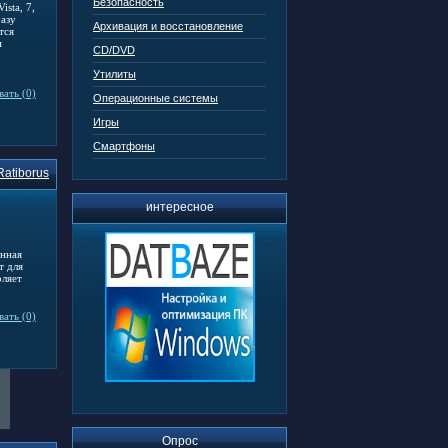
Безопасность
sta, 7,
разу
Архивация и восстановление
тся
м
CD/DVD
Утилиты
ать (0)
Операционные системы
Игры
Смартфоны
Ratiborus
интересное
анная
т для
оляет
ать (0)
Опрос