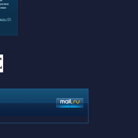
дисков
овки
ать (0)