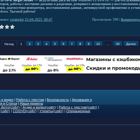
теров, работы с жесткими дисками и разделами, резервного копирования и восстановления 
елов, диагностики компьютера, восстановления данных, антивирусной профилактики и устан
dows. Удачной работы!
ковал:
vipdepbit
25-04-2025, 00:47
Просмотров: 590 |
Комментиров
Назад
1
2
3
4
5
6
7
8
9
10
...
30
Далее
 и видео
|
Работа с текстом
|
Безопасность
|
Архивация и
и и Статьи
|
Наши проекты
 фото(софт)
|
Аудио и видео(софт)
|
Работа с текстом(софт)
|
(софт)
|
CD/DVD(софт)
|
Утилиты(софт)
|
Операционные