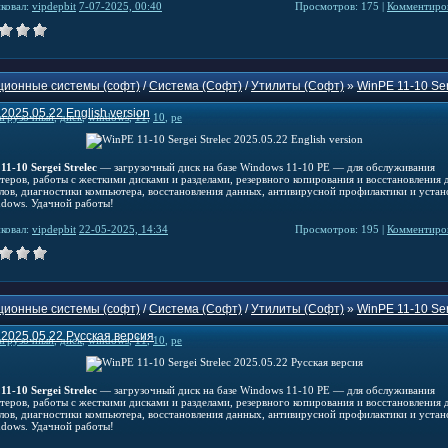
ковал:
vipdepbit
7-07-2025, 00:40
Просмотров: 175 |
Комментиров
ионные системы (софт)
/
Система (Софт)
/
Утилиты (Софт)
»
WinPE 11-10 Se
 2025.05.22 English version
агрузочный
,
диск
,
windows
,
11
,
10
,
pe
1-10 Sergei Strelec
— загрузочный диск на базе Windows 11-10 PE — для обслуживания
теров, работы с жесткими дисками и разделами, резервного копирования и восстановления 
елов, диагностики компьютера, восстановления данных, антивирусной профилактики и устан
dows. Удачной работы!
ковал:
vipdepbit
22-05-2025, 14:34
Просмотров: 195 |
Комментиров
ионные системы (софт)
/
Система (Софт)
/
Утилиты (Софт)
»
WinPE 11-10 Se
c 2025.05.22 Русская версия
агрузочный
,
диск
,
windows
,
11
,
10
,
pe
1-10 Sergei Strelec
— загрузочный диск на базе Windows 11-10 PE — для обслуживания
теров, работы с жесткими дисками и разделами, резервного копирования и восстановления 
елов, диагностики компьютера, восстановления данных, антивирусной профилактики и устан
dows. Удачной работы!