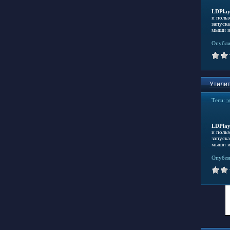
LDPlay
и поль
запуск
мыши и
Опубли
Утилит
Теги:
э
LDPlay
и поль
запуск
мыши и
Опубли