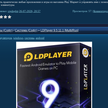
ать практически любые приложения и игры из магазина Play Маркет и управлять ими с пом
 клавиатуры.
ковал:
vipdepbit
26-07-2026, 20:57
Просмотров: 57 |
Комментиров
ы (Софт)
/
Система (Софт)
»
LDPlayer 9.5.11.1 [Multi/Rus]
муляторов
,
windows
,
системы
,
android