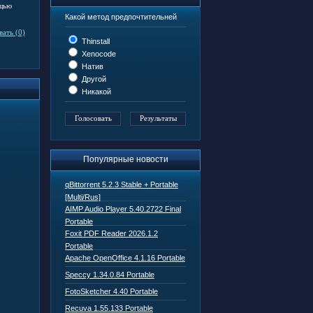
ощью
Какой метод предпочтительней
ать (0)
Thinstall
Xenocode
Натив
Другой
Никакой
Популярные новости
qBittorrent 5.2.3 Stable + Portable
[Multi/Rus]
AIMP Audio Player 5.40.2722 Final
Portable
Foxit PDF Reader 2026.1.2
Portable
Apache OpenOffice 4.1.16 Portable
Speccy 1.34.0.84 Portable
FotoSketcher 4.40 Portable
Recuva 1.55.133 Portable