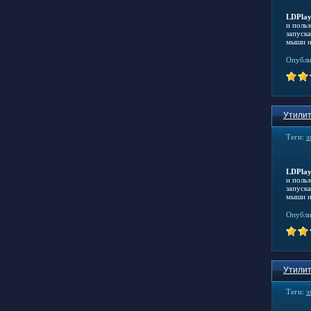
LDPlay
и поль
запуск
мыши и
Опубли
Утилит
Теги:
э
LDPlay
и поль
запуск
мыши и
Опубли
Утилит
Теги:
э