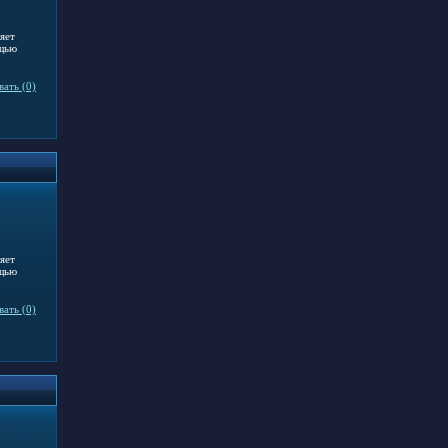
яет
ощью
ать (0)
яет
ощью
ать (0)