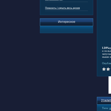
Показать / скрыть весь архив
Интересное
LDPlay
и поль
запуск
мыши и
Опубли
Утилит
Теги:
э