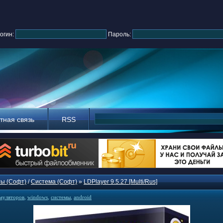
огин:
Пароль:
тная связь
RSS
ы (Софт)
/
Система (Софт)
»
LDPlayer 9.5.27 [Multi/Rus]
муляторов
,
windows
,
системы
,
android