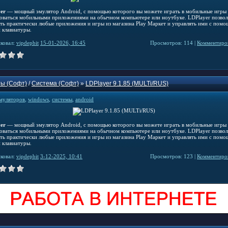
er
— мощный эмулятор Android, с помощью которого вы можете играть в мобильные игры
зоваться мобильными приложениями на обычном компьютере или ноутбуке. LDPlayer позвол
ать практически любые приложения и игры из магазина Play Маркет и управлять ими с пом
 клавиатуры.
ковал:
vipdepbit
15-01-2026, 16:45
Просмотров: 114 |
Комментиров
ы (Софт)
/
Система (Софт)
»
LDPlayer 9.1.85 (MULTi/RUS)
муляторов
,
windows
,
системы
,
android
er
— мощный эмулятор Android, с помощью которого вы можете играть в мобильные игры
зоваться мобильными приложениями на обычном компьютере или ноутбуке. LDPlayer позвол
ать практически любые приложения и игры из магазина Play Маркет и управлять ими с пом
 клавиатуры.
ковал:
vipdepbit
3-12-2025, 10:41
Просмотров: 123 |
Комментиров