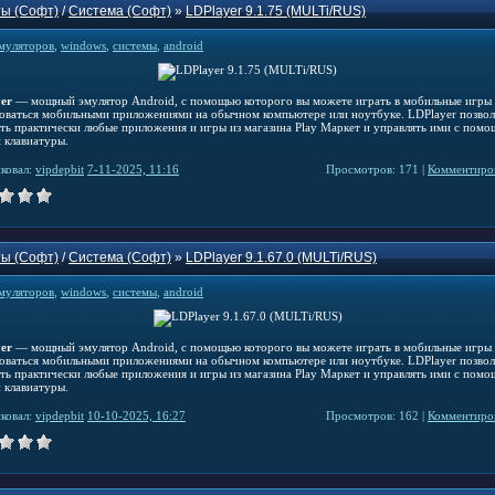
ы (Софт)
/
Система (Софт)
»
LDPlayer 9.1.75 (MULTi/RUS)
муляторов
,
windows
,
системы
,
android
er
— мощный эмулятор Android, с помощью которого вы можете играть в мобильные игры
зоваться мобильными приложениями на обычном компьютере или ноутбуке. LDPlayer позвол
ать практически любые приложения и игры из магазина Play Маркет и управлять ими с пом
 клавиатуры.
ковал:
vipdepbit
7-11-2025, 11:16
Просмотров: 171 |
Комментиров
ы (Софт)
/
Система (Софт)
»
LDPlayer 9.1.67.0 (MULTi/RUS)
муляторов
,
windows
,
системы
,
android
er
— мощный эмулятор Android, с помощью которого вы можете играть в мобильные игры
зоваться мобильными приложениями на обычном компьютере или ноутбуке. LDPlayer позвол
ать практически любые приложения и игры из магазина Play Маркет и управлять ими с пом
 клавиатуры.
ковал:
vipdepbit
10-10-2025, 16:27
Просмотров: 162 |
Комментиров