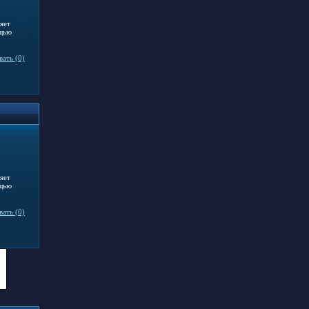
яет
ощью
ать (0)
яет
ощью
ать (0)