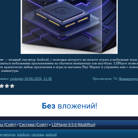
er
— мощный эмулятор Android, с помощью которого вы можете играть в мобильные игры
зоваться мобильными приложениями на обычном компьютере или ноутбуке. LDPlayer позвол
ать практически любые приложения и игры из магазина Play Маркет и управлять ими с пом
 клавиатуры.
ковал:
vipdepbit
18-06-2026, 11:58
Просмотров: 74 |
Комментиров
ы (Софт)
/
Система (Софт)
»
LDPlayer 9.5.6 [Multi/Rus]
муляторов
,
windows
,
системы
,
android