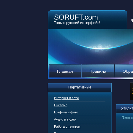
SORUFT.com
Л
Только русский интерфейс!
Главная
Правила
Обра
Портативные
Интернет и сети
Система
Утилит
Графика и фото
Теги:
э
Аудио и видео
Работа с текстом