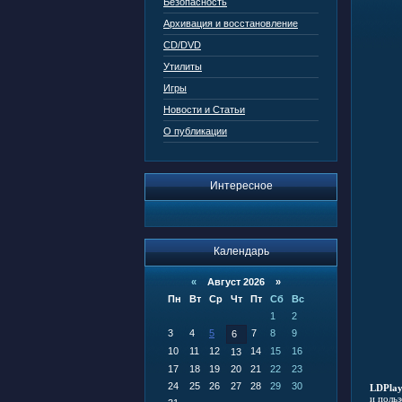
Безопасность
Архивация и восстановление
CD/DVD
Утилиты
Игры
Новости и Статьи
О публикации
Интересное
Календарь
«
Август 2026 »
Пн
Вт
Ср
Чт
Пт
Сб
Вс
1
2
3
4
5
7
8
9
6
10
11
12
14
15
16
13
17
18
19
20
21
22
23
24
25
26
27
28
29
30
LDPlay
и поль