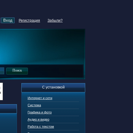
Регистрация
Забыли?
С установкой
Интернет и сети
Система
Графика и фото
Аудио и видео
Работа с текстом