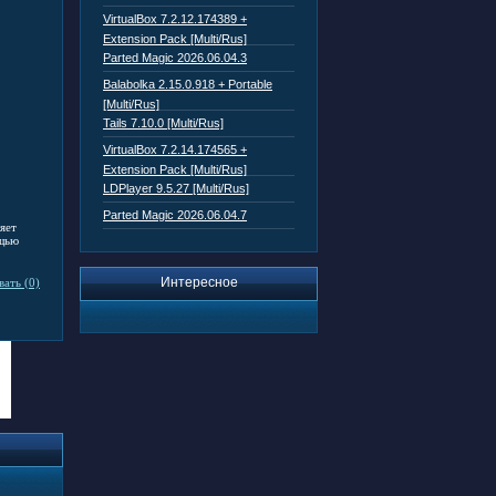
VirtualBox 7.2.12.174389 +
Extension Pack [Multi/Rus]
Parted Magic 2026.06.04.3
Balabolka 2.15.0.918 + Portable
[Multi/Rus]
Tails 7.10.0 [Multi/Rus]
VirtualBox 7.2.14.174565 +
Extension Pack [Multi/Rus]
LDPlayer 9.5.27 [Multi/Rus]
Parted Magic 2026.06.04.7
яет
ощью
Интересное
ать (0)