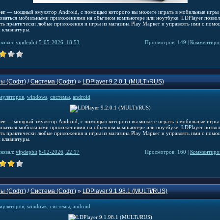
er
— мощный эмулятор Android, с помощью которого вы можете играть в мобильные игры
зоваться мобильными приложениями на обычном компьютере или ноутбуке. LDPlayer позвол
ать практически любые приложения и игры из магазина Play Маркет и управлять ими с пом
 клавиатуры.
ковал:
vipdepbit
5-05-2026, 18:53
Просмотров: 149 |
Комментиров
ы (Софт)
/
Система (Софт)
»
LDPlayer 9.2.0.1 (MULTi/RUS)
муляторов
,
windows
,
системы
,
android
er
— мощный эмулятор Android, с помощью которого вы можете играть в мобильные игры
зоваться мобильными приложениями на обычном компьютере или ноутбуке. LDPlayer позвол
ать практически любые приложения и игры из магазина Play Маркет и управлять ими с пом
 клавиатуры.
ковал:
vipdepbit
8-02-2026, 22:17
Просмотров: 160 |
Комментиров
ы (Софт)
/
Система (Софт)
»
LDPlayer 9.1.98.1 (MULTi/RUS)
муляторов
,
windows
,
системы
,
android