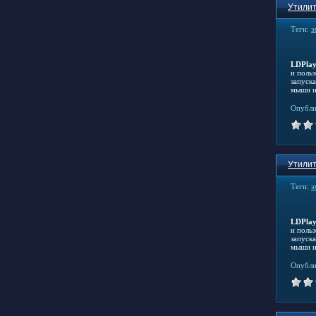
Утилит
Теги:
э
LDPlay
и поль
запуск
мыши и
Опубли
Утилит
Теги:
э
LDPlay
и поль
запуск
мыши и
Опубли