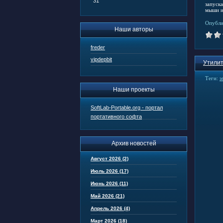
31
запуск
мыши и
Опубли
Наши авторы
freder
vipdepbit
Утилит
Теги:
э
Наши проекты
SoftLab-Portable.org - портал
портативного софта
Архив новостей
Август 2026 (2)
Июль 2026 (17)
Июнь 2026 (11)
Май 2026 (21)
Апрель 2026 (4)
Март 2026 (18)