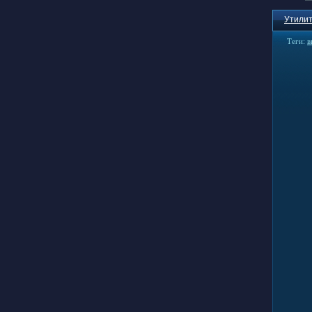
Утилит
Теги:
в