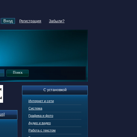
Регистрация
Забыли?
С установкой
Интернет и сети
Система
us]
Графика и фото
Аудио и видео
Работа с текстом