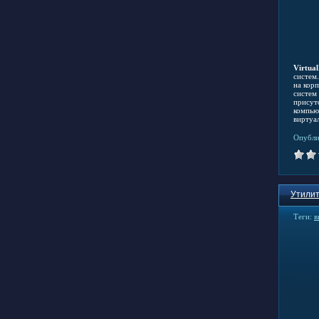
Virtua
систем
на кор
систем
присут
компью
виртуа
Опубли
Утилит
Теги:
в