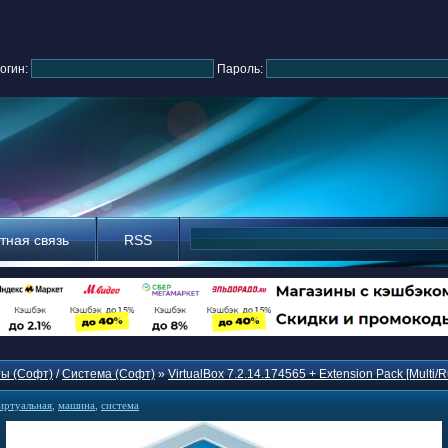
огин:
Пароль:
тная связь
RSS
ы (Софт)
/
Система (Софт)
»
VirtualBox 7.2.14.174565 + Extension Pack [Multi/R
иртуальная
,
машина
,
система