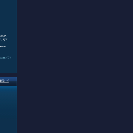
х
тевых
, тут
отов
ать (0)
i/Rus]