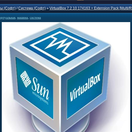
ы (Софт)
/
Система (Софт)
»
VirtualBox 7.2.10.174163 + Extension Pack [Multi/R
иртуальная
,
машина
,
система