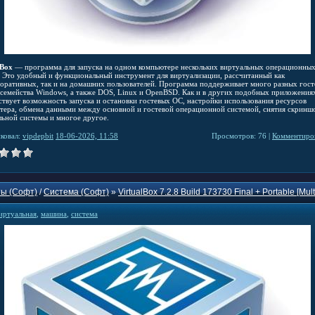
lBox
— программа для запуска на одном компьютере нескольких виртуальных операционны
. Это удобный и функциональный инструмент для виртуализации, рассчитанный как
поративных, так и на домашних пользователей. Программа поддерживает много разных гос
 семейства Windows, а также DOS, Linux и OpenBSD. Как и в других подобных приложениях
ствует возможность запуска и остановки гостевых ОС, настройки использования ресурсов
тера, обмена данными между основной и гостевой операционной системой, снятия скринш
льной системы и многое другое.
ковал:
vipdepbit
18-06-2026, 11:58
Просмотров: 76 |
Комментиров
ы (Софт)
/
Система (Софт)
»
VirtualBox 7.2.8 Build 173730 Final + Portable [Mult
иртуальная
,
машина
,
система