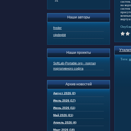
31
систем
на кор
систем
присут
компью
Наши авторы
виртуа
Опубли
freder
vipdepbit
Утилит
Наши проекты
Теги:
в
SoftLab-Portable.org - портал
портативного софта
Архив новостей
Август 2026 (2)
Июль 2026 (17)
Июнь 2026 (11)
Май 2026 (21)
Апрель 2026 (4)
Март 2026 (18)