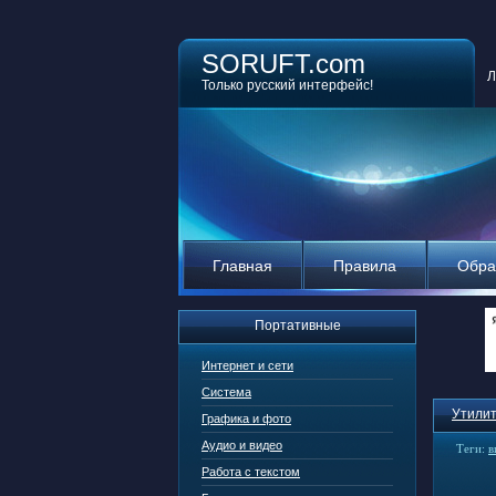
SORUFT.com
Л
Только русский интерфейс!
Главная
Правила
Обра
Портативные
Интернет и сети
Система
Утилит
Графика и фото
Аудио и видео
Теги:
в
Работа с текстом