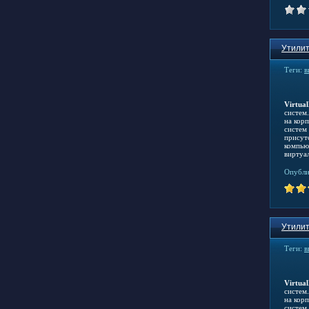
Утилит
Теги:
в
Virtua
систем
на кор
систем
присут
компью
виртуа
Опубли
Утилит
Теги:
в
Virtua
систем
на кор
систем