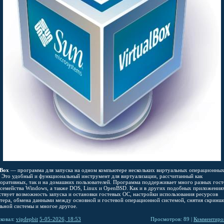
lBox
— программа для запуска на одном компьютере нескольких виртуальных операционны
. Это удобный и функциональный инструмент для виртуализации, рассчитанный как
поративных, так и на домашних пользователей. Программа поддерживает много разных гос
 семейства Windows, а также DOS, Linux и OpenBSD. Как и в других подобных приложениях
ствует возможность запуска и остановки гостевых ОС, настройки использования ресурсов
тера, обмена данными между основной и гостевой операционной системой, снятия скринш
льной системы и многое другое.
ковал:
vipdepbit
5-05-2026, 18:53
Просмотров: 89 |
Комментиров