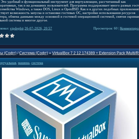
. Это удобный и функциональный инструмент для виртуализации, рассчитанный как
поративных, так и на домашних пользователей. Программа поддерживает много разных гос
 семейства Windows, а также DOS, Linux и OpenBSD. Как и в других подобных приложениях
ствует возможность запуска и остановки гостевых ОС, настройки использования ресурсов
тера, обмена данными между основной и гостевой операционной системой, снятия скринш
льной системы и многое другое.
ковал:
vipdepbit
26-07-2026, 20:57
Просмотров: 60 |
Комментиров
ы (Софт)
/
Система (Софт)
»
VirtualBox 7.2.12.174389 + Extension Pack [Multi/R
иртуальная
,
машина
,
система