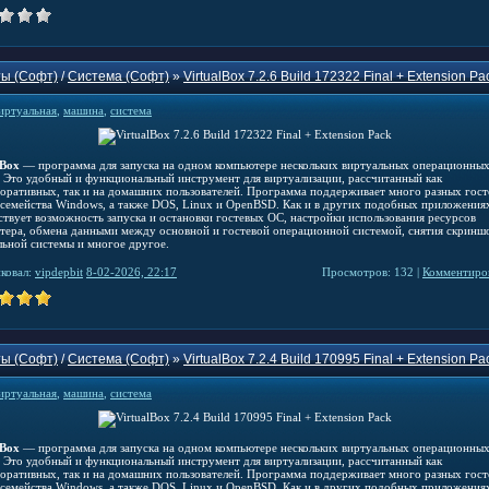
ы (Софт)
/
Система (Софт)
»
VirtualBox 7.2.6 Build 172322 Final + Extension Pa
иртуальная
,
машина
,
система
lBox
— программа для запуска на одном компьютере нескольких виртуальных операционны
. Это удобный и функциональный инструмент для виртуализации, рассчитанный как
поративных, так и на домашних пользователей. Программа поддерживает много разных гос
 семейства Windows, а также DOS, Linux и OpenBSD. Как и в других подобных приложениях
ствует возможность запуска и остановки гостевых ОС, настройки использования ресурсов
тера, обмена данными между основной и гостевой операционной системой, снятия скринш
льной системы и многое другое.
ковал:
vipdepbit
8-02-2026, 22:17
Просмотров: 132 |
Комментиров
ы (Софт)
/
Система (Софт)
»
VirtualBox 7.2.4 Build 170995 Final + Extension Pa
иртуальная
,
машина
,
система
lBox
— программа для запуска на одном компьютере нескольких виртуальных операционны
. Это удобный и функциональный инструмент для виртуализации, рассчитанный как
поративных, так и на домашних пользователей. Программа поддерживает много разных гос
 семейства Windows, а также DOS, Linux и OpenBSD. Как и в других подобных приложениях