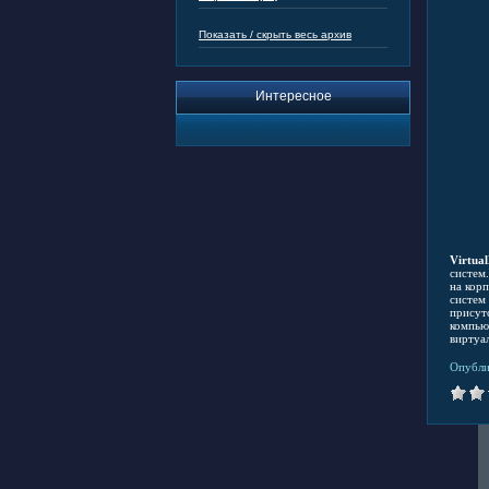
Показать / скрыть весь архив
Интересное
Virtua
систем
на кор
систем
присут
компью
виртуа
Опубли