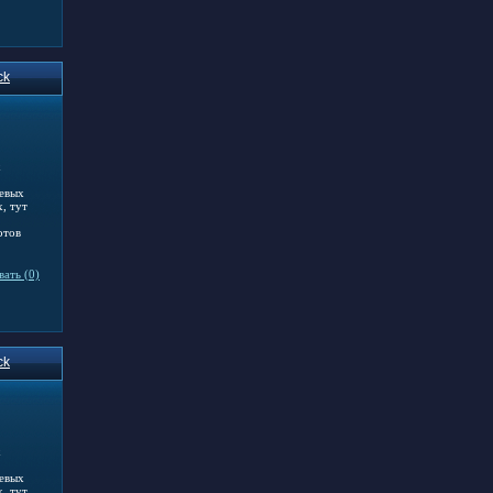
ck
х
тевых
, тут
отов
ать (0)
ck
х
тевых
, тут