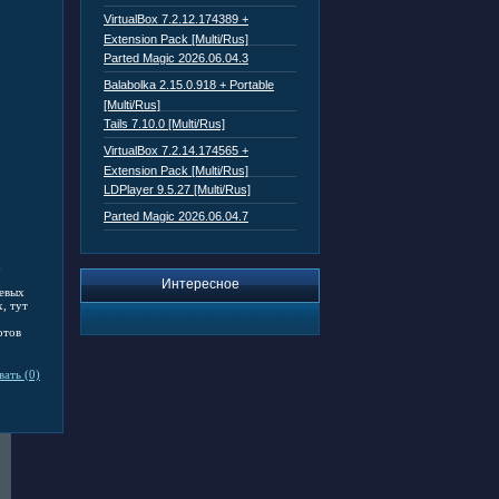
VirtualBox 7.2.12.174389 +
Extension Pack [Multi/Rus]
Parted Magic 2026.06.04.3
Balabolka 2.15.0.918 + Portable
[Multi/Rus]
Tails 7.10.0 [Multi/Rus]
VirtualBox 7.2.14.174565 +
Extension Pack [Multi/Rus]
LDPlayer 9.5.27 [Multi/Rus]
Parted Magic 2026.06.04.7
х
Интересное
тевых
, тут
отов
ать (0)