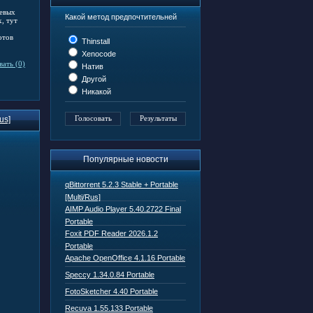
тевых
Какой метод предпочтительней
, тут
отов
Thinstall
Xenocode
ать (0)
Натив
Другой
Никакой
us]
Популярные новости
qBittorrent 5.2.3 Stable + Portable
[Multi/Rus]
AIMP Audio Player 5.40.2722 Final
Portable
Foxit PDF Reader 2026.1.2
Portable
Apache OpenOffice 4.1.16 Portable
Speccy 1.34.0.84 Portable
FotoSketcher 4.40 Portable
Recuva 1.55.133 Portable