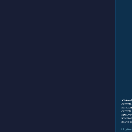
Virtua
систем
на кор
систем
присут
компью
виртуа
Опубли