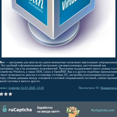
lBox
— программа для запуска на одном компьютере нескольких виртуальных операционны
. Это удобный и функциональный инструмент для виртуализации, рассчитанный как
поративных, так и на домашних пользователей. Программа поддерживает много разных гос
 семейства Windows, а также DOS, Linux и OpenBSD. Как и в других подобных приложениях
ствует возможность запуска и остановки гостевых ОС, настройки использования ресурсов
тера, обмена данными между основной и гостевой операционной системой, снятия скринш
льной системы и многое другое.
ковал:
vipdepbit
15-07-2026, 13:50
Просмотров: 65 |
Комментиров