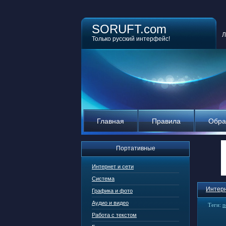
SORUFT.com
Л
Только русский интерфейс!
Главная
Правила
Обра
Портативные
Интернет и сети
Система
Интерн
Графика и фото
Аудио и видео
Теги:
п
Работа с текстом