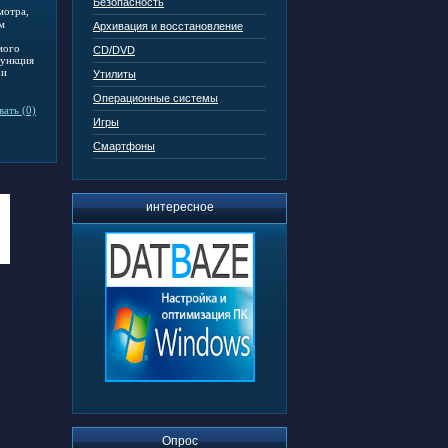
Безопасность
мотра,
м
Архивация и восстановление
мого
CD/DVD
функция
 и
Утилиты
Операционные системы
ать (0)
Игры
Смартфоны
интересное
Опрос