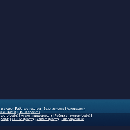
 и видео
|
Работа с текстом
|
Безопасность
|
Архивация и
и и Статьи
|
Наши проекты
 фото(софт)
|
Аудио и видео(софт)
|
Работа с текстом(софт)
|
(софт)
|
CD/DVD(софт)
|
Утилиты(софт)
|
Операционные