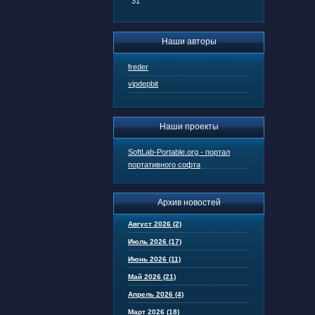
31
Наши авторы
freder
vipdepbit
Наши проекты
SoftLab-Portable.org - портал
портативного софта
Архив новостей
Август 2026 (2)
Июль 2026 (17)
Июнь 2026 (11)
Май 2026 (21)
Апрель 2026 (4)
Март 2026 (18)