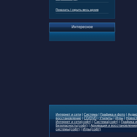
Показать / скрыть весь архив
Интересное
Интернет и сети
|
Система
|
Графика и фото
|
Аудио
восстановление
|
CD/DVD
|
Утилиты
|
Игры
|
Новост
Интернет и сети(софт)
|
Система(софт)
|
Графика и
Безопасность(софт)
|
Архивация и восстановление
системы(софт)
|
Игры(софт)