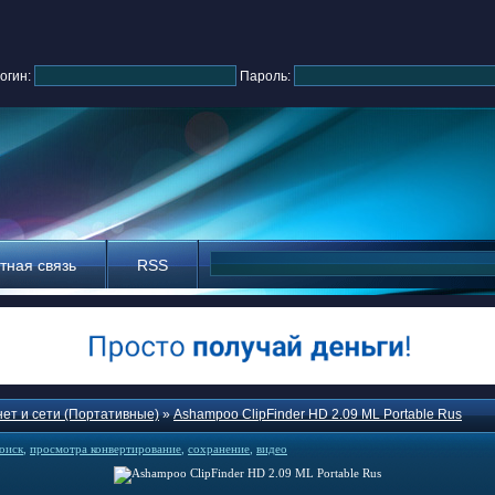
огин:
Пароль:
тная связь
RSS
ет и сети (Портативные)
»
Ashampoo ClipFinder HD 2.09 ML Portable Rus
оиск
,
просмотра конвертирование
,
сохранение
,
видео