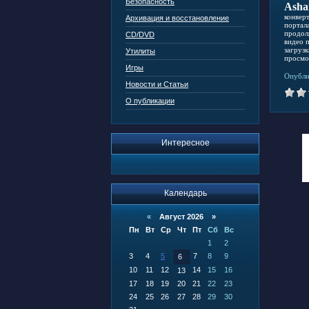
Безопасность
Asha
конвер
Архивация и восстановление
портал
продол
CD/DVD
видео 
загруз
Утилиты
просмо
Игры
Опубли
Новости и Статьи
О публикации
Интересное
Календарь
«
Август 2026 »
Пн
Вт
Ср
Чт
Пт
Сб
Вс
1
2
3
4
5
7
8
9
6
10
11
12
14
15
16
13
17
18
19
20
21
22
23
24
25
26
27
28
29
30