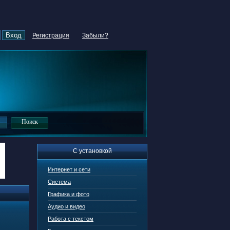
Регистрация
Забыли?
С установкой
Интернет и сети
Система
Графика и фото
Аудио и видео
Работа с текстом