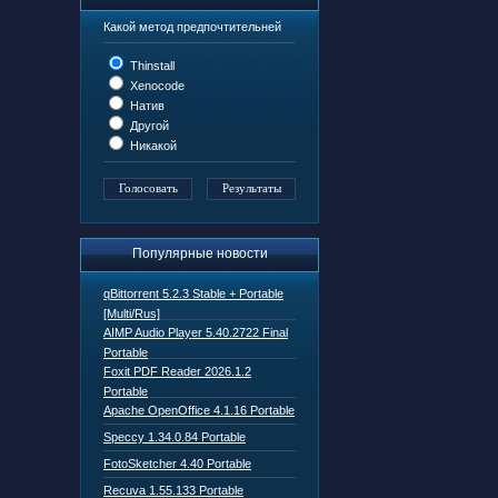
Какой метод предпочтительней
Thinstall
Xenocode
Натив
Другой
Никакой
Популярные новости
qBittorrent 5.2.3 Stable + Portable
[Multi/Rus]
AIMP Audio Player 5.40.2722 Final
Portable
Foxit PDF Reader 2026.1.2
Portable
Apache OpenOffice 4.1.16 Portable
Speccy 1.34.0.84 Portable
FotoSketcher 4.40 Portable
Recuva 1.55.133 Portable