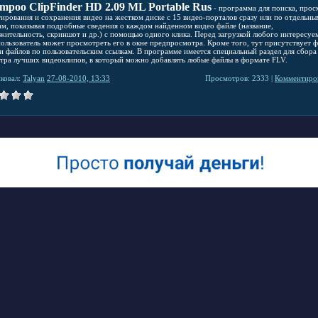
mpoo ClipFinder HD 2.09 ML Portable Rus
- программа для поиска, прос
тирования и сохранения видео на жестком диске с 15 видео-порталов сразу или по отдельны
ам, показывая подробные сведения о каждом найденном видео файле (название,
жительность, скриншот и др.) с помощью одного клика. Перед загрузкой любого интересуе
пользователь может просмотреть его в окне предпросмотра. Кроме того, тут присутствует 
ки файлов по пользовательским ссылкам. В программе имеется специальный раздел для сбора
тра лучших видеоклипов, в который можно добавлять любые файлы в формате FLV.
ковал:
Talyan
27-08-2010, 13:33
Просмотров: 2333 |
Комментиров