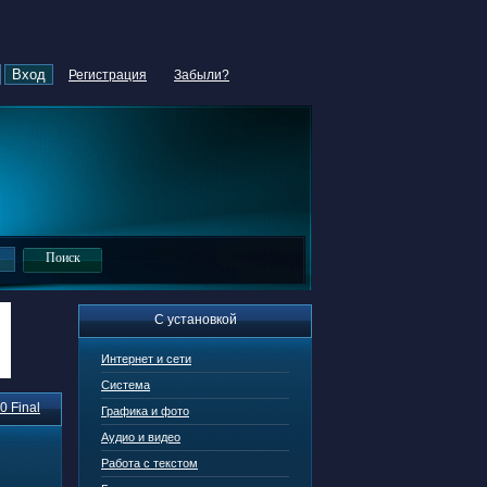
Регистрация
Забыли?
С установкой
Интернет и сети
Система
0 Final
Графика и фото
Аудио и видео
Работа с текстом