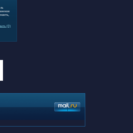
ель
ранения
ешить,
ать (0)