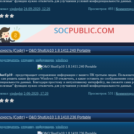
"полезные" функции нужно отключить для улучшения условий конфиденциальности данных.
ковал:
vipdepbit
24-09-2020, 12:26
Просмотров: 493 |
Комментиров
сность (Софт)
»
O&O ShutUp10 1.8.1411.240 Portable
редотвратить
,
отправку
,
информации
,
windows
hutUp10
- предотвращает отправление информации с вашего ПК третьим лицам. Пользоват
 сам решить какие функции Windows 10 отключить, а какие оставить по соображениям сох
енциальности данных. Благодаря простому и интуитивному интерфейсу, вы сможете сами р
"полезные" функции нужно отключить для улучшения условий конфиденциальности данных.
ковал:
vipdepbit
2-06-2020, 17:20
Просмотров: 531 |
Комментиров
сность (Софт)
»
O&O ShutUp10 1.8.1410.236 Portable
редотвратить
,
отправку
,
информации
,
windows