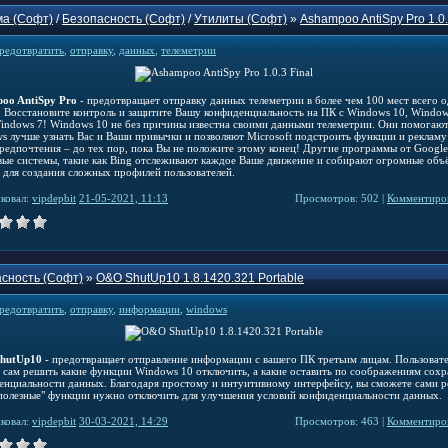
а (Софт)
/
Безопасность (Софт)
/
Утилиты (Софт)
»
Ashampoo AntiSpy Pro 1.0.
редотвратить
,
отправку
,
данных
,
телеметрии
oo AntiSpy Pro
- предотвращает отправку данных телеметрии в более чем 100 мест всего 
! Восстановите контроль и защитите Вашу конфиденциальность на ПК с Windows 10, Window
indows 7! Windows 10 не без причины известна своими данными телеметрии. Они помогаю
s лучше узнать Вас и Ваши привычки и позволяют Microsoft подстроить функции и рекламу
редпочтения – до тех пор, пока Вы не положите этому конец! Другие программы от Google
вые системы, такие как Bing отслеживают каждое Ваше движение и собирают огромные объ
 для создания сложных профилей пользователей.
ковал:
vipdepbit
21-05-2021, 11:13
Просмотров: 502 |
Комментиров
сность (Софт)
»
O&O ShutUp10 1.8.1420.321 Portable
редотвратить
,
отправку
,
информации
,
windows
hutUp10
- предотвращает отправление информации с вашего ПК третьим лицам. Пользоват
 сам решить какие функции Windows 10 отключить, а какие оставить по соображениям сох
енциальности данных. Благодаря простому и интуитивному интерфейсу, вы сможете сами р
"полезные" функции нужно отключить для улучшения условий конфиденциальности данных.
ковал:
vipdepbit
30-03-2021, 14:29
Просмотров: 463 |
Комментиров