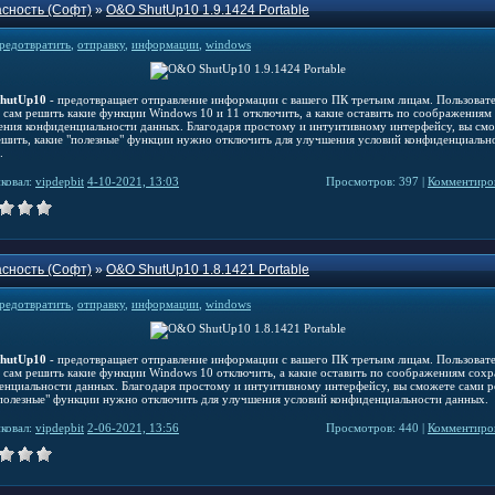
сность (Софт)
»
O&O ShutUp10 1.9.1424 Portable
редотвратить
,
отправку
,
информации
,
windows
hutUp10
- предотвращает отправление информации с вашего ПК третьим лицам. Пользоват
 сам решить какие функции Windows 10 и 11 отключить, а какие оставить по соображениям
ения конфиденциальности данных. Благодаря простому и интуитивному интерфейсу, вы см
ешить, какие "полезные" функции нужно отключить для улучшения условий конфиденциальн
.
ковал:
vipdepbit
4-10-2021, 13:03
Просмотров: 397 |
Комментиров
сность (Софт)
»
O&O ShutUp10 1.8.1421 Portable
редотвратить
,
отправку
,
информации
,
windows
hutUp10
- предотвращает отправление информации с вашего ПК третьим лицам. Пользоват
 сам решить какие функции Windows 10 отключить, а какие оставить по соображениям сох
енциальности данных. Благодаря простому и интуитивному интерфейсу, вы сможете сами р
"полезные" функции нужно отключить для улучшения условий конфиденциальности данных.
ковал:
vipdepbit
2-06-2021, 13:56
Просмотров: 440 |
Комментиров