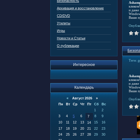
Безопасность
Ashamp
кликом
Архивация и восстановление
и даже
Window
CD/DVD
Ваши п
Утилиты
Опубли
Игры
Новости и Статьи
О публикации
Безопа
Теги:
п
Интересное
Ashamp
кликом
и даже
Календарь
Window
Ваши п
«
Август 2026 »
Опубли
Пн
Вт
Ср
Чт
Пт
Сб
Вс
1
2
3
4
5
6
8
9
7
10
11
12
13
15
16
14
17
18
19
20
21
22
23
24
25
26
27
28
29
30