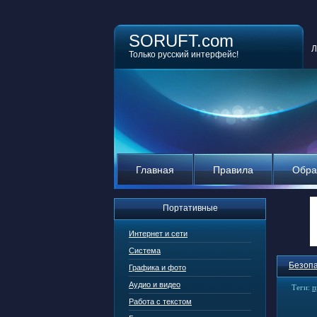
SORUFT.com
Л
Только русский интерфейс!
Главная
Правила
Обра
Портативные
Интернет и сети
Система
Безопа
Графика и фото
Аудио и видео
Теги:
п
Работа с текстом