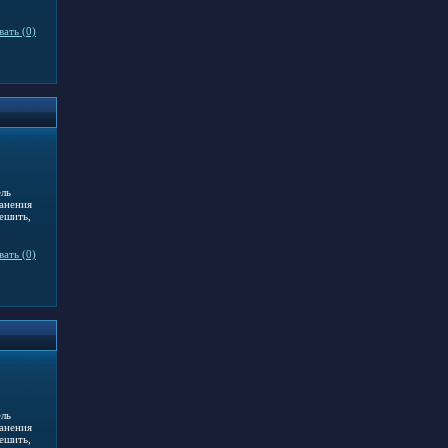
ать (0)
ель
ранения
ешить,
ать (0)
ель
ранения
ешить,