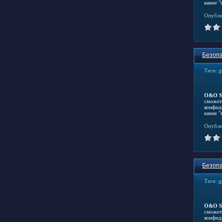
какие 
Опубли
Безопа
Теги:
п
O&O S
сможет
конфид
какие 
Опубли
Безопа
Теги:
п
O&O S
сможет
конфид