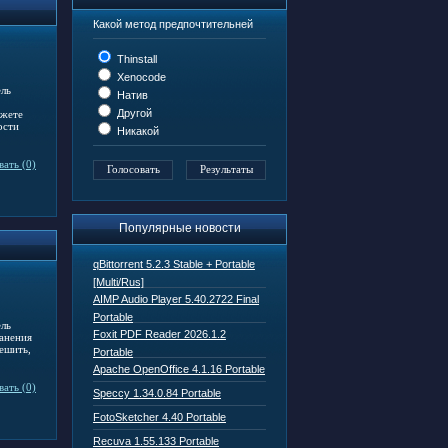
Какой метод предпочтительней
Thinstall
Xenocode
ель
Натив
Другой
ожете
ости
Никакой
ать (0)
Популярные новости
qBittorrent 5.2.3 Stable + Portable
[Multi/Rus]
AIMP Audio Player 5.40.2722 Final
Portable
ель
Foxit PDF Reader 2026.1.2
ранения
ешить,
Portable
Apache OpenOffice 4.1.16 Portable
ать (0)
Speccy 1.34.0.84 Portable
FotoSketcher 4.40 Portable
Recuva 1.55.133 Portable