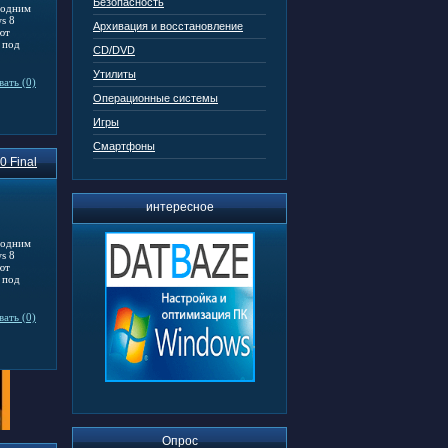
Безопасность
 одним
s 8
Архивация и восстановление
ют
 под
CD/DVD
Утилиты
ать (0)
Операционные системы
Игры
Смартфоны
0 Final
интересное
 одним
s 8
ют
 под
ать (0)
Опрос