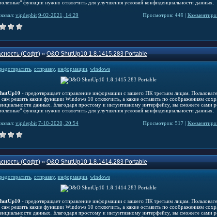
"полезные" функции нужно отключить для улучшения условий конфиденциальности данных.
ковал:
vipdepbit
9-02-2021, 14:29
Просмотров: 449 |
Комментиров
сность (Софт)
»
O&O ShutUp10 1.8.1415.283 Portable
редотвратить
,
отправку
,
информации
,
windows
hutUp10
- предотвращает отправление информации с вашего ПК третьим лицам. Пользоват
 сам решить какие функции Windows 10 отключить, а какие оставить по соображениям сох
енциальности данных. Благодаря простому и интуитивному интерфейсу, вы сможете сами р
"полезные" функции нужно отключить для улучшения условий конфиденциальности данных.
ковал:
vipdepbit
7-10-2020, 20:54
Просмотров: 517 |
Комментиров
сность (Софт)
»
O&O ShutUp10 1.8.1414.283 Portable
редотвратить
,
отправку
,
информации
,
windows
hutUp10
- предотвращает отправление информации с вашего ПК третьим лицам. Пользоват
 сам решить какие функции Windows 10 отключить, а какие оставить по соображениям сох
енциальности данных. Благодаря простому и интуитивному интерфейсу, вы сможете сами р