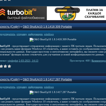
сность (Софт)
»
O&O ShutUp10 1.8.1418.309 Portable
редотвратить
,
отправку
,
информации
,
windows
hutUp10
- предотвращает отправление информации с вашего ПК третьим лицам. Пользоват
 сам решить какие функции Windows 10 отключить, а какие оставить по соображениям сох
енциальности данных. Благодаря простому и интуитивному интерфейсу, вы сможете сами р
"полезные" функции нужно отключить для улучшения условий конфиденциальности данных.
ковал:
vipdepbit
2-03-2021, 14:13
Просмотров: 468 |
Комментиров
сность (Софт)
»
O&O ShutUp10 1.8.1417.287 Portable
редотвратить
,
отправку
,
информации
,
windows
hutUp10
- предотвращает отправление информации с вашего ПК третьим лицам. Пользоват
 сам решить какие функции Windows 10 отключить, а какие оставить по соображениям сох
енциальности данных. Благодаря простому и интуитивному интерфейсу, вы сможете сами р