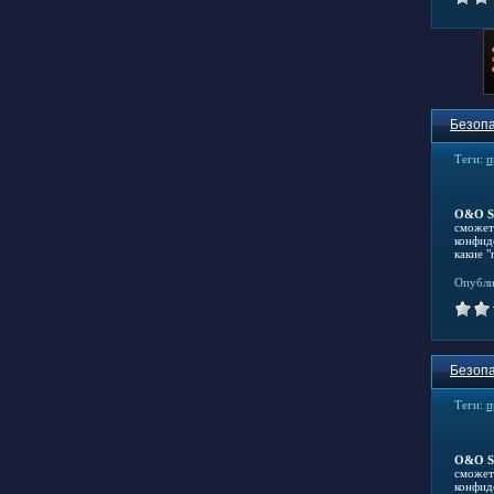
Безопа
Теги:
п
O&O S
сможет
конфид
какие 
Опубли
Безопа
Теги:
п
O&O S
сможет
конфид