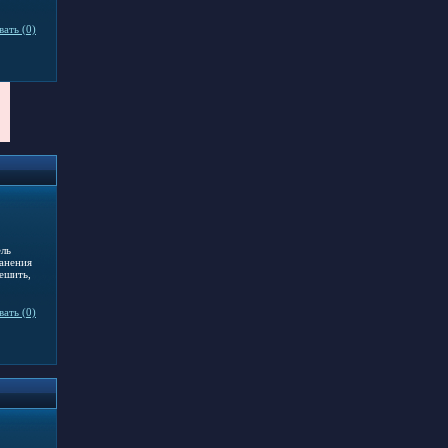
ать (0)
ель
ранения
ешить,
ать (0)