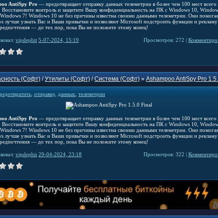
oo AntiSpy Pro
— предотвращает отправку данных телеметрии в более чем 100 мест всего
! Восстановите контроль и защитите Вашу конфиденциальность на ПК с Windows 10, Window
 Windows 7! Windows 10 не без причины известна своими данными телеметрии. Они помога
s лучше узнать Вас и Ваши привычки и позволяют Microsoft подстроить функции и рекламу
редпочтения — до тех пор, пока Вы не положите этому конец!
ковал:
vipdepbit
5-07-2024, 15:19
Просмотров: 272 |
Комментиров
сность (Софт)
/
Утилиты (Софт)
/
Система (Софт)
»
Ashampoo AntiSpy Pro 1.5.
редотвратить
,
отправку
,
данных
,
телеметрии
oo AntiSpy Pro
— предотвращает отправку данных телеметрии в более чем 100 мест всего
! Восстановите контроль и защитите Вашу конфиденциальность на ПК с Windows 10, Window
 Windows 7! Windows 10 не без причины известна своими данными телеметрии. Они помога
s лучше узнать Вас и Ваши привычки и позволяют Microsoft подстроить функции и рекламу
редпочтения — до тех пор, пока Вы не положите этому конец!
ковал:
vipdepbit
29-04-2024, 23:18
Просмотров: 322 |
Комментиров