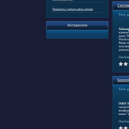
Систем
Показать / скрыть весь архив
Теги:
п
Интересное
Ashamp
кликом
даже W
Window
Ваши п
поиско
данных
Опубли
Безопа
Теги:
п
O&O S
сможет
конфид
какие 
Опубли