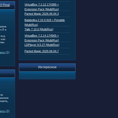
VirtualBox 7.2.12.174389 +
3 Final
Extension Pack [Multi/Rus]
Parted Magic 2026.06.04.3
Balabolka 2.15.0.918 + Portable
[Multi/Rus]
одним
Tails 7.10.0 [Multi/Rus]
s 8 и
т
VirtualBox 7.2.14.174565 +
 под
 или
Extension Pack [Multi/Rus]
ёмы
LDPlayer 9.5.27 [Multi/Rus]
Parted Magic 2026.06.04.7
ать (0)
Интересное
ель
ранения
ешить,
ать (0)