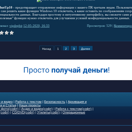
hutUp10
- предотвращает отправление информации с вашего ПК третьим лицам. Пользоват
 сам решить какие функции Windows 10 отключить, а какие оставить по соображениям сох
енциальности данных. Благодаря простому и интуитивному интерфейсу, вы сможете сами р
"полезные" функции нужно отключить для улучшения условий конфиденциальности данных.
ковал:
vipdepbit
12-05-2020, 16:33
Просмотров: 529 |
Комментиров
Назад
1
2
3
Далее
 и видео
|
Работа с текстом
|
Безопасность
|
Архивация и
и и Статьи
|
Наши проекты
 фото(софт)
|
Аудио и видео(софт)
|
Работа с текстом(софт)
|
(софт)
|
CD/DVD(софт)
|
Утилиты(софт)
|
Операционные