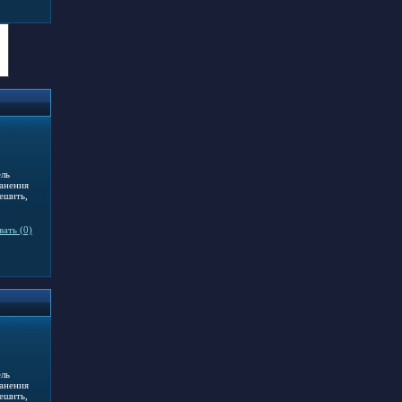
ель
ранения
ешить,
ать (0)
ель
ранения
ешить,