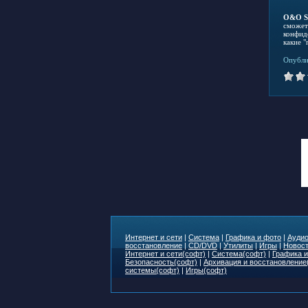
O&O S
сможет
конфид
какие 
Опубли
Интернет и сети
|
Система
|
Графика и фото
|
Аудио
восстановление
|
CD/DVD
|
Утилиты
|
Игры
|
Новост
Интернет и сети(софт)
|
Система(софт)
|
Графика и
Безопасность(софт)
|
Архивация и восстановление
системы(софт)
|
Игры(софт)