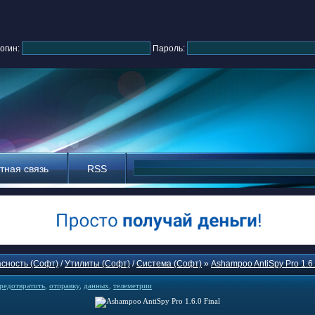
огин:
Пароль:
тная связь
RSS
сность (Софт)
/
Утилиты (Софт)
/
Система (Софт)
»
Ashampoo AntiSpy Pro 1.6.
редотвратить
,
отправку
,
данных
,
телеметрии