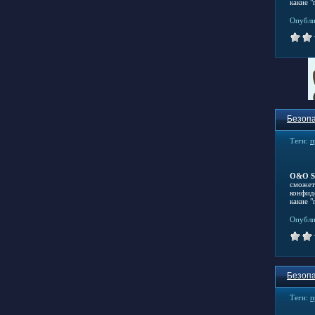
какие 
Опубли
Безопа
Теги:
п
O&O S
сможет
конфид
какие 
Опубли
Безопа
Теги:
п