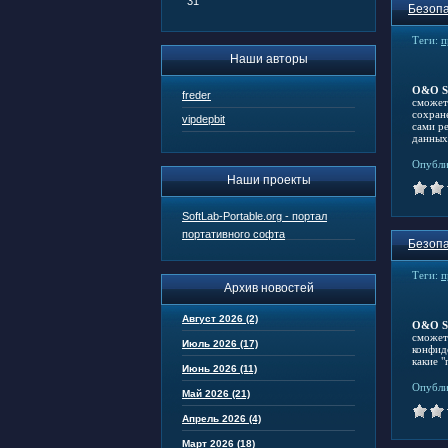
31
Безопа
Теги:
п
Наши авторы
O&O S
freder
сможет
сохран
vipdepbit
сами р
данных
Опубли
Наши проекты
SoftLab-Portable.org - портал
портативного софта
Безопа
Теги:
п
Архив новостей
Август 2026 (2)
O&O S
сможет
Июль 2026 (17)
конфид
какие 
Июнь 2026 (11)
Опубли
Май 2026 (21)
Апрель 2026 (4)
Март 2026 (18)