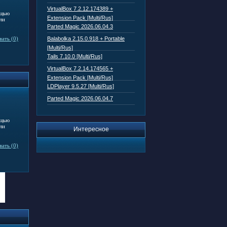
VirtualBox 7.2.12.174389 +
ощью
Extension Pack [Multi/Rus]
ли
Parted Magic 2026.06.04.3
ать (0)
Balabolka 2.15.0.918 + Portable
[Multi/Rus]
Tails 7.10.0 [Multi/Rus]
VirtualBox 7.2.14.174565 +
Extension Pack [Multi/Rus]
LDPlayer 9.5.27 [Multi/Rus]
Parted Magic 2026.06.04.7
ощью
ли
Интересное
ать (0)