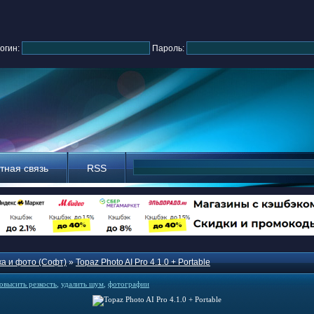
огин:
Пароль:
тная связь
RSS
а и фото (Софт)
»
Topaz Photo AI Pro 4.1.0 + Portable
овысить резкость
,
удалить шум
,
фотографии