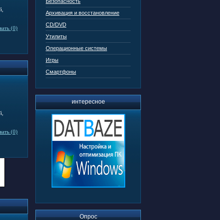
Безопасность
й,
Архивация и восстановление
CD/DVD
ать (0)
Утилиты
Операционные системы
Игры
Смартфоны
интересное
й,
ать (0)
Опрос