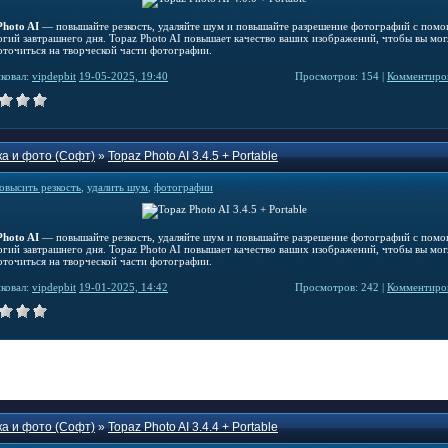
Photo AI
— повышайте резкость, удаляйте шум и повышайте разрешение фотографий с пом
огий завтрашнего дня. Topaz Photo AI повышает качество ваших изображений, чтобы вы мог
оточиться на творческой части фотографии.
ковал:
vipdepbit
19-05-2025, 19:40
Просмотров: 154 |
Комментиров
а и фото (Софт)
»
Topaz Photo AI 3.4.5 + Portable
овысить резкость
,
удалить шум
,
фотографии
Photo AI
— повышайте резкость, удаляйте шум и повышайте разрешение фотографий с пом
огий завтрашнего дня. Topaz Photo AI повышает качество ваших изображений, чтобы вы мог
оточиться на творческой части фотографии.
ковал:
vipdepbit
19-01-2025, 14:42
Просмотров: 242 |
Комментиров
а и фото (Софт)
»
Topaz Photo AI 3.4.4 + Portable