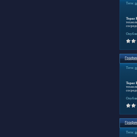
Теги:
п
Topaz 
технол
сосред
Опубли
График
Теги:
п
Topaz 
технол
сосред
Опубли
График
Теги:
п