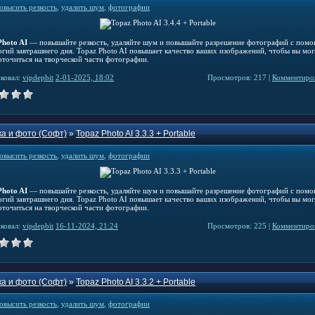
овысить резкость
,
удалить шум
,
фотографии
Photo AI
— повышайте резкость, удаляйте шум и повышайте разрешение фотографий с пом
огий завтрашнего дня. Topaz Photo AI повышает качество ваших изображений, чтобы вы мог
оточиться на творческой части фотографии.
ковал:
vipdepbit
2-01-2025, 18:02
Просмотров: 217 |
Комментиров
а и фото (Софт)
»
Topaz Photo AI 3.3.3 + Portable
овысить резкость
,
удалить шум
,
фотографии
Photo AI
— повышайте резкость, удаляйте шум и повышайте разрешение фотографий с пом
огий завтрашнего дня. Topaz Photo AI повышает качество ваших изображений, чтобы вы мог
оточиться на творческой части фотографии.
ковал:
vipdepbit
16-11-2024, 21:24
Просмотров: 225 |
Комментиров
а и фото (Софт)
»
Topaz Photo AI 3.3.2 + Portable
овысить резкость
,
удалить шум
,
фотографии