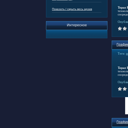
Topaz 
Показать / скрыть весь архив
технол
сосред
Опубли
Интересное
График
Теги:
п
Topaz 
технол
сосред
Опубли
График