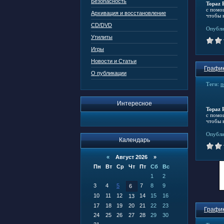
Безопасность
Topaz 
с помо
Архивация и восстановление
чтобы 
CD/DVD
Опубли
Утилиты
Игры
Новости и Статьи
График
О публикации
Теги:
п
Интересное
Topaz 
с помо
чтобы 
Опубли
Календарь
«
Август 2026 »
Пн
Вт
Ср
Чт
Пт
Сб
Вс
1
2
3
4
5
7
8
9
6
10
11
12
14
15
16
13
17
18
19
20
21
22
23
График
24
25
26
27
28
29
30