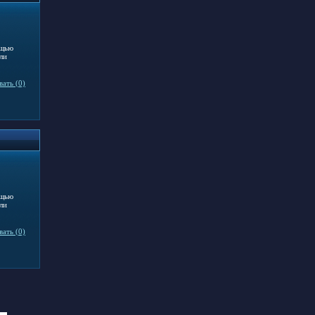
ощью
ли
ать (0)
ощью
ли
ать (0)