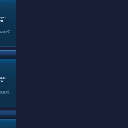
ощью
ли
ать (0)
ощью
ли
ать (0)