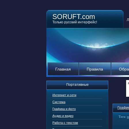
SORUFT.com
Л
Только русский интерфейс!
Главная
Правила
Обра
Портативные
Интернет и сети
Система
График
Графика и фото
Аудио и видео
Теги:
п
Работа с текстом