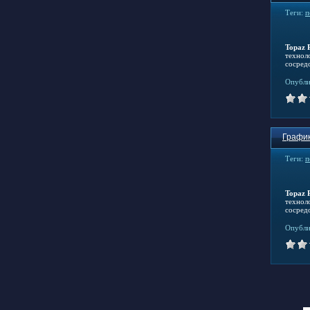
Теги:
п
Topaz 
технол
сосред
Опубли
График
Теги:
п
Topaz 
технол
сосред
Опубли