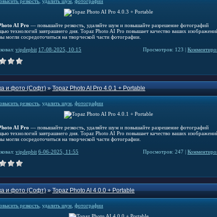
овысить резкость
,
удалить шум
,
фотографии
Photo AI Pro
— повышайте резкость, удаляйте шум и повышайте разрешение фотографий
щью технологий завтрашнего дня. Topaz Photo AI Pro повышает качество ваших изображени
вы могли сосредоточиться на творческой части фотографии.
ковал:
vipdepbit
17-08-2025, 10:15
Просмотров: 123 |
Комментиров
а и фото (Софт)
»
Topaz Photo AI Pro 4.0.1 + Portable
овысить резкость
,
удалить шум
,
фотографии
Photo AI Pro
— повышайте резкость, удаляйте шум и повышайте разрешение фотографий
щью технологий завтрашнего дня. Topaz Photo AI Pro повышает качество ваших изображени
вы могли сосредоточиться на творческой части фотографии.
ковал:
vipdepbit
6-06-2025, 11:55
Просмотров: 247 |
Комментиров
а и фото (Софт)
»
Topaz Photo AI 4.0.0 + Portable
овысить резкость
,
удалить шум
,
фотографии