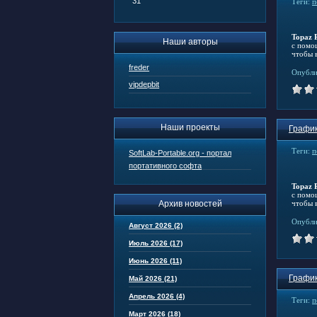
31
Теги:
п
Topaz 
Наши авторы
с помо
чтобы 
freder
Опубли
vipdepbit
Наши проекты
График
Теги:
п
SoftLab-Portable.org - портал
портативного софта
Topaz 
с помо
чтобы 
Архив новостей
Опубли
Август 2026 (2)
Июль 2026 (17)
Июнь 2026 (11)
График
Май 2026 (21)
Апрель 2026 (4)
Теги:
п
Март 2026 (18)