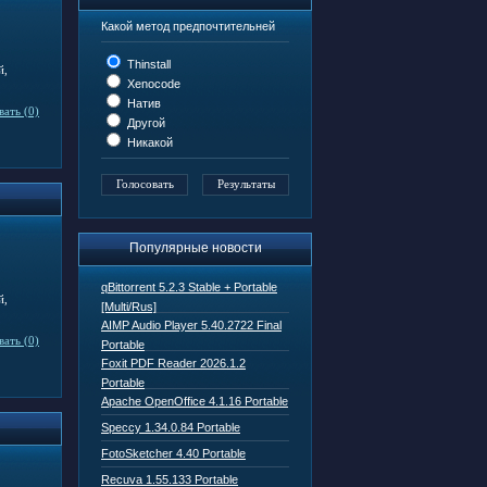
Какой метод предпочтительней
Thinstall
й,
Xenocode
Натив
ать (0)
Другой
Никакой
Популярные новости
qBittorrent 5.2.3 Stable + Portable
й,
[Multi/Rus]
AIMP Audio Player 5.40.2722 Final
ать (0)
Portable
Foxit PDF Reader 2026.1.2
Portable
Apache OpenOffice 4.1.16 Portable
Speccy 1.34.0.84 Portable
FotoSketcher 4.40 Portable
Recuva 1.55.133 Portable