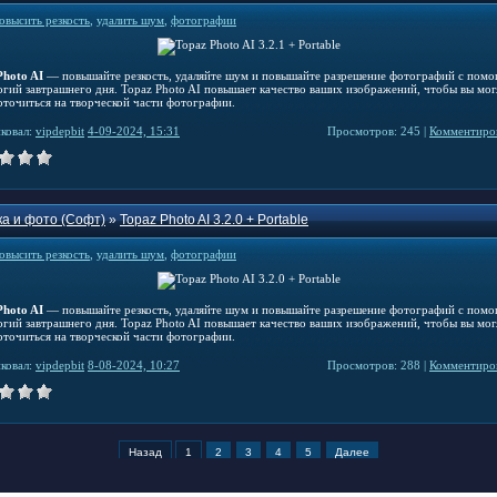
овысить резкость
,
удалить шум
,
фотографии
Photo AI
— повышайте резкость, удаляйте шум и повышайте разрешение фотографий с пом
огий завтрашнего дня. Topaz Photo AI повышает качество ваших изображений, чтобы вы мог
оточиться на творческой части фотографии.
ковал:
vipdepbit
4-09-2024, 15:31
Просмотров: 245 |
Комментиров
а и фото (Софт)
»
Topaz Photo AI 3.2.0 + Portable
овысить резкость
,
удалить шум
,
фотографии
Photo AI
— повышайте резкость, удаляйте шум и повышайте разрешение фотографий с пом
огий завтрашнего дня. Topaz Photo AI повышает качество ваших изображений, чтобы вы мог
оточиться на творческой части фотографии.
ковал:
vipdepbit
8-08-2024, 10:27
Просмотров: 288 |
Комментиров
Назад
1
2
3
4
5
Далее