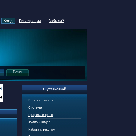
Регистрация
Забыли?
С установкой
Интернет и сети
Система
Графика и фото
Аудио и видео
Работа с текстом