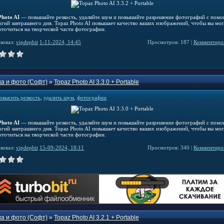
Photo AI
— повышайте резкость, удаляйте шум и повышайте разрешение фотографий с пом
огий завтрашнего дня. Topaz Photo AI повышает качество ваших изображений, чтобы вы мог
оточиться на творческой части фотографии.
ковал:
vipdepbit
1-11-2024, 14:45
Просмотров: 187 |
Комментиров
а и фото (Софт)
»
Topaz Photo AI 3.3.0 + Portable
овысить резкость
,
удалить шум
,
фотографии
Photo AI
— повышайте резкость, удаляйте шум и повышайте разрешение фотографий с пом
огий завтрашнего дня. Topaz Photo AI повышает качество ваших изображений, чтобы вы мог
оточиться на творческой части фотографии.
ковал:
vipdepbit
15-09-2024, 18:11
Просмотров: 340 |
Комментиров
а и фото (Софт)
»
Topaz Photo AI 3.2.1 + Portable