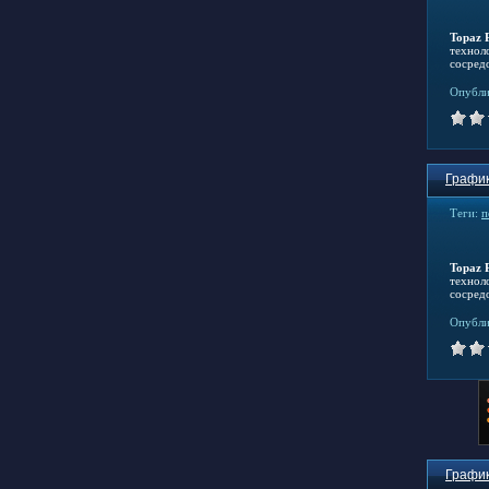
Topaz 
технол
сосред
Опубли
График
Теги:
п
Topaz 
технол
сосред
Опубли
График