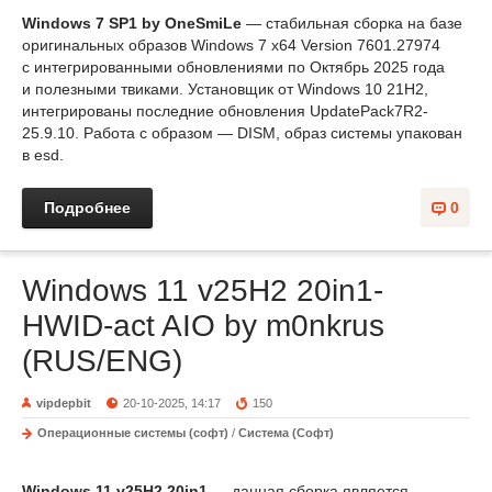
Windows 7 SP1 by OneSmiLe
— стабильная сборка на базе
оригинальных образов Windows 7 x64 Version 7601.27974
с интегрированными обновлениями по Октябрь 2025 года
и полезными твиками. Установщик от Windows 10 21H2,
интегрированы последние обновления UpdatePack7R2-
25.9.10. Работа с образом — DISM, образ системы упакован
в esd.
Подробнее
0
Windows 11 v25H2 20in1-
HWID-act AIO by m0nkrus
(RUS/ENG)
vipdepbit
20-10-2025, 14:17
150
Операционные системы (софт)
/
Система (Софт)
Windows 11 v25H2 20in1
— данная сборка является