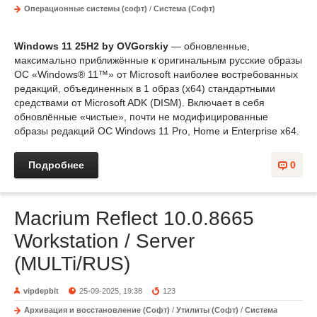
Операционные системы (софт)
/
Система (Софт)
Windows 11 25H2 by OVGorskiy
— обновленные,
максимально приближённые к оригинальным русские образы
ОС «Windows® 11™» от Microsoft наиболее востребованных
редакций, объединенных в 1 образ (x64) стандартными
средствами от Microsoft ADK (DISM). Включает в себя
обновлённые «чистые», почти не модифицированные
образы редакций ОС Windows 11 Pro, Home и Enterprise x64.
Подробнее
0
Macrium Reflect 10.0.8665
Workstation / Server
(MULTi/RUS)
vipdepbit
25-09-2025, 19:38
123
Архивация и восстановление (Софт)
/
Утилиты (Софт)
/
Система