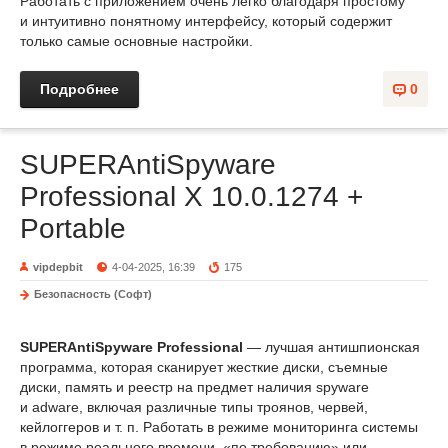
Работать с приложением очень легко благодаря простому
и интуитивно понятному интерфейсу, который содержит
только самые основные настройки.
Подробнее
0
SUPERAntiSpyware
Professional X 10.0.1274 +
Portable
vipdepbit
4-04-2025, 16:39
175
Безопасность (Софт)
SUPERAntiSpyware Professional
— лучшая антишпионская
программа, которая сканирует жесткие диски, съемные
диски, память и реестр на предмет наличия spyware
и adware, включая различные типы троянов, червей,
кейлоггеров и т. п. Работать в режиме мониторинга системы
в режиме реального времени, «по требованию» или