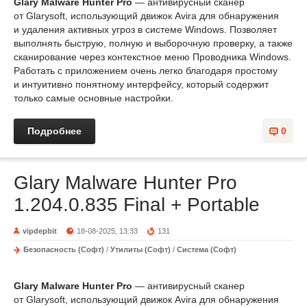
Glary Malware Hunter Pro
— антивирусный сканер
от Glarysoft, использующий движок Avira для обнаружения
и удаления активных угроз в системе Windows. Позволяет
выполнять быструю, полную и выборочную проверку, а также
сканирование через контекстное меню Проводника Windows.
Работать с приложением очень легко благодаря простому
и интуитивно понятному интерфейсу, который содержит
только самые основные настройки.
Подробнее
0
Glary Malware Hunter Pro
1.204.0.835 Final + Portable
vipdepbit
18-08-2025, 13:33
131
Безопасность (Софт)
/
Утилиты (Софт)
/
Система (Софт)
Glary Malware Hunter Pro
— антивирусный сканер
от Glarysoft, использующий движок Avira для обнаружения