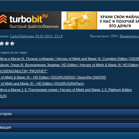
ковал:
CarlosValderama
29-01-2015, 23:14
Просмотров: 1994 |
Комментиров
 новости по теме:
еча и Магии III. Полное собрание / Heroes of Might and Magic III. Complete Edition (2003
агия. Герои III. Возрождение Эрафии. HD Edition / Heroes of Might & Magic III: HD Edition
/RUS/ENG/MULTi9) "PROPHET"
 of Might & Magic III – HD Edition (2015/RUS/ENG) SteamRip DWORD
of Might and Magic III – HD Edition (2015/RUS/RePack)
еча и Магии 1-3: Платиновая серия / Heroes of Might and Magic 1-3: Platinum Edition
RUS)
нтарии
мация