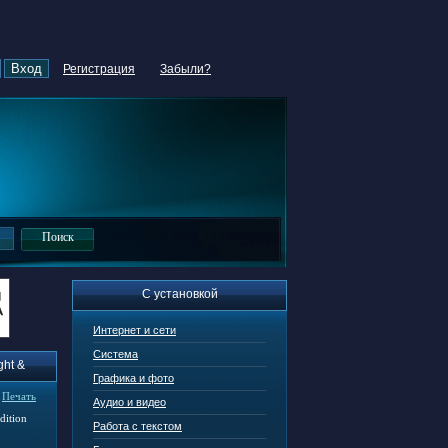
Регистрация
Забыли?
С установкой
Интернет и сети
Система
ght &
Графика и фото
|
Печать
Аудио и видео
Работа с текстом