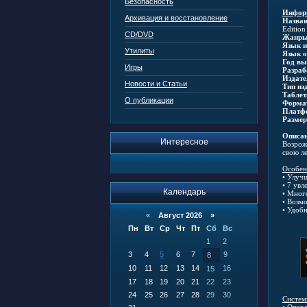
Безопасность
Инфор
Архивация и восстановление
Назван
Edition
CD/DVD
Жанры
Язык и
Утилиты
Язык о
Год вы
Игры
Разраб
Издате
Новости и Статьи
Тип из
Таблет
О публикации
Форма
Платф
Размер
Описан
Интересное
Возрож
свою ле
Особен
• Улуч
• 7 ув
Календарь
• Мног
• Возм
• Удоб
«
Август 2026 »
Пн
Вт
Ср
Чт
Пт
Сб
Вс
1
2
3
4
5
6
7
9
8
10
11
12
13
14
16
15
17
18
19
20
21
22
23
24
25
26
27
28
29
30
Систем