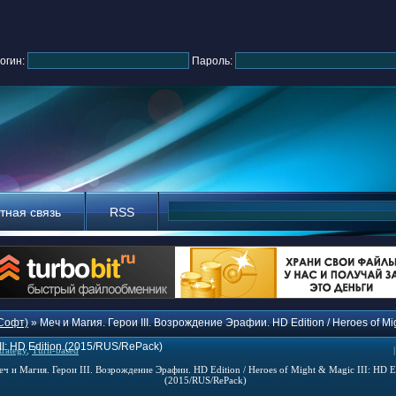
огин:
Пароль:
тная связь
RSS
Софт)
» Меч и Магия. Герои III. Возрождение Эрафии. HD Edition / Heroes of Mi
III: HD Edition (2015/RUS/RePack)
trategy
,
Turn-based