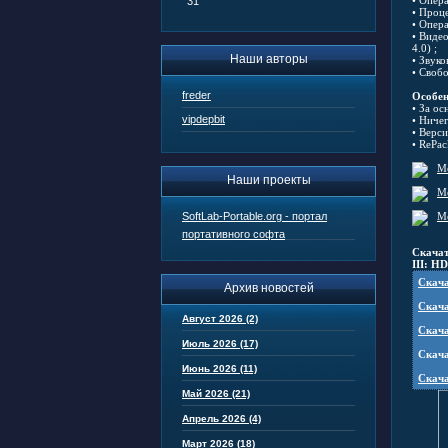
• Опер
31
• Проце
• Опера
• Виде
4.0) ;
Наши авторы
• Звуко
• Свобо
freder
Особен
• За о
vipdepbit
• Ниче
• Верси
• RePac
Наши проекты
SoftLab-Portable.org - портал
портативного софта
Скачат
III: H
Скача
Архив новостей
Скача
Август 2026 (2)
Скача
Июль 2026 (17)
Скача
Июнь 2026 (11)
Скача
Май 2026 (21)
Апрель 2026 (4)
Март 2026 (18)