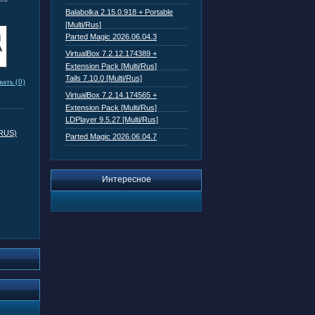
Balabolka 2.15.0.918 + Portable
[Multi/Rus]
Parted Magic 2026.06.04.3
VirtualBox 7.2.12.174389 +
Extension Pack [Multi/Rus]
Tails 7.10.0 [Multi/Rus]
ать (0)
VirtualBox 7.2.14.174565 +
Extension Pack [Multi/Rus]
LDPlayer 9.5.27 [Multi/Rus]
/RUS)
Parted Magic 2026.06.04.7
Интересное