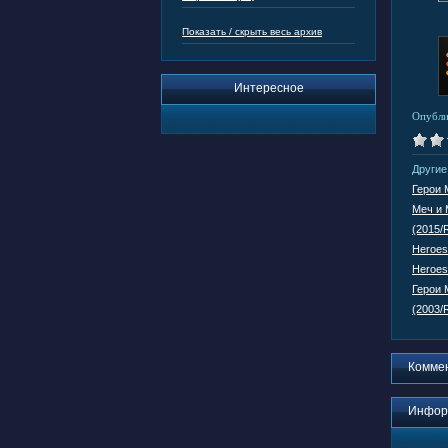
Показать / скрыть весь архив
Интересное
Опубли
Другие
Герои М
Меч и М
(2015
Heroes
Heroes 
Герои М
(2003/
Комме
Инфор