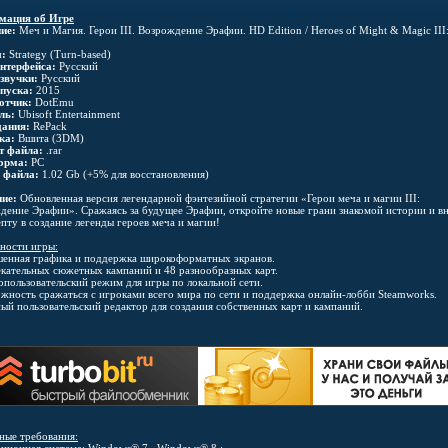
мация об Игре
ие:
Меч и Магия. Герои III. Возрождение Эрафии. HD Edition / Heroes of Might & Magic III
:
Strategy (Turn-based)
нтерфейса:
Русский
звучки:
Русский
пуска:
2015
отчик:
DotEmu
ль:
Ubisoft Entertainment
дания:
RePack
ка:
Вшита (3DM)
т файла:
.rar
орма:
PC
 файла:
1.02 Gb (+5% для восстановления)
ие:
Обновленная версия легендарной фэнтезийной стратегии «Герои меча и магии III:
дение Эрафии». Сражаясь за будущее Эрафии, откройте новые грани знакомой истории и в
пту в создание легенды героев меча и магии!
ности игры:
шенная графика и поддержка широкоформатных экранов.
лекательных сюжетных кампаний и 48 разнообразных карт.
опользовательский режим для игры по локальной сети.
ожность сражаться с игроками всего мира по сети и поддержка онлайн-лобби Steamworks.
ный пользовательский редактор для создания собственных карт и кампаний.
ные требования: