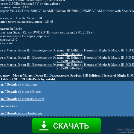
ационная система: Windows® 7 , Windows® 8 ;
ссор: 2.6GHz Pentium® IV or equivalent ;
тивная память: 2 Гб ;
окарта: Vidia GeForce 8800GT or AMD Radeon HD2900 (256MB VRAM or more with Shader 
вая карта: DirectX: Version 10
дное место на жестком диске: 1,6 гб
ности RePacka:
снову взят Steam-Rip от DWORD (Контент загружен 29.01.2015 г)
го не вырезано/ Не перекодировано
я игры v.1.0
k by xatab
ь игру - Меч и Магия. Герои III. Возрождение Эрафии. HD Edition / Heroes of Might & M
D Edition (2015/RUS/RePack by xatab)
ть / Download
c letitbit.net
ть / Download
c vip-file.com
ть / Download
c nitroflare.com
ть частями
ть / Download
c uploaded.net