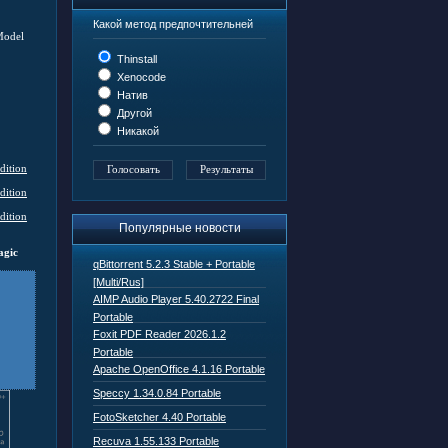
Какой метод предпочтительней
Model
Thinstall
Xenocode
Натив
Другой
Никакой
Популярные новости
agic
qBittorrent 5.2.3 Stable + Portable
[Multi/Rus]
AIMP Audio Player 5.40.2722 Final
Portable
Foxit PDF Reader 2026.1.2
Portable
Apache OpenOffice 4.1.16 Portable
Speccy 1.34.0.84 Portable
FotoSketcher 4.40 Portable
Recuva 1.55.133 Portable