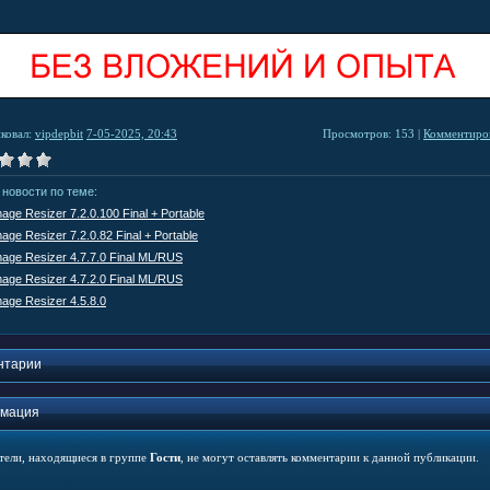
ковал:
vipdepbit
7-05-2025, 20:43
Просмотров: 153 |
Комментиров
 новости по теме:
mage Resizer 7.2.0.100 Final + Portable
mage Resizer 7.2.0.82 Final + Portable
mage Resizer 4.7.7.0 Final ML/RUS
mage Resizer 4.7.2.0 Final ML/RUS
mage Resizer 4.5.8.0
нтарии
мация
тели, находящиеся в группе
Гости
, не могут оставлять комментарии к данной публикации.