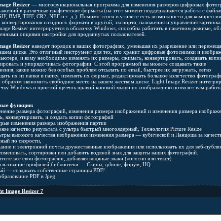
mage Resizer
— многофункциональная программа для изменения размеров цифровых фотог
ражений в различные графические форматы (на этот момент поддерживается работа с файл
IF, BMP, TIFF, CR2, NEF и т. д.). Помимо этого в утилите есть возможности для компресси
, конвертирования из одного формата в другой, экспорта, наложения и управления картинка
Image Resizer интегрируется в оболочку Windows, способна работать в пакетном режиме, об
енными опциями настройки для продвинутых пользователей.
mage Resizer
наведет порядок в ваших фотографиях, уменьшая их разрешение или перемещ
вашем диске. Это отличный инструмент для тех, кто хранит цифровые фотоснимки и изобра
пьютере, и кому необходимо изменять их размеры, сжимать, конвертировать, создавать копи
ировать и упорядочивать фотографии. С этой программой вы можете создавать такие
жения, какие можно без особых проблем отсылать по email, быстрее их загружать, легко
щать их из папки в папку, изменять их формат, редактировать большое количество фотограф
м образом экономить свободное место на вашем жестком диске. Light Image Resizer интегри
очку Windows и простой щелчок правой кнопкой мыши по изображению позволит вам работ
вые функции:
нение размера фотографий, изменения размера изображений и изменения размера изобра
ь, конвертировать, и создать копии фотографий
рые изменения размера изображения партии
кое качество результата с ультра быстрый многоядерный, Технология Picture Resize
тры высокого качества изображения изменения размера — кубической и Ланцоша за качест
йный по скорости,
ание и электронной почты дружественные изображения или использовать их для веб-публи
именовать, сортировки или добавить водяной знак для защиты ваших фотографий.
тите все свои фотографии, добавляя водяные знаки (логотип или текст)
льзование профилей библиотеки — Скины, iphone, форум, HQ
й — создавать собственные страницы PDF!
бразование PDF в Jpeg
ht Image Resizer 7