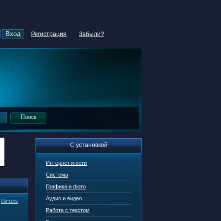
Регистрация
Забыли?
С установкой
Интернет и сети
Система
Графика и фото
Аудио и видео
|
Печать
Работа с текстом