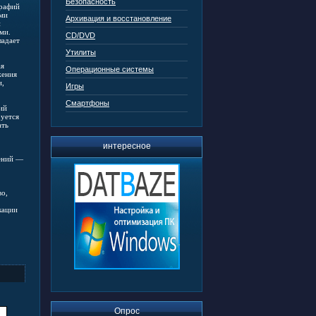
Безопасность
рафий
ами
Архивация и восстановление
и
ми.
CD/DVD
ладает
Утилиты
ая
Операционные системы
жения
и,
Игры
Смартфоны
ий
руется
ать
интересное
жений —
во,
кации
Опрос