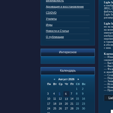
Безопасность
Light I
и изоб
Архивация и восстановление
JPEG, G
файлов
CD/DVD
Light 
расшир
Утилиты
Light I
Игры
их на 
на ком
Новости и Статьи
импорт
изобра
О публикации
переме
и таки
в обол
с ним.
Интересное
Ключе
— Изме
сжимат
— Быст
— Высо
— Филь
Календарь
и лине
— Созд
— Пере
«
Август 2026 »
— Защи
Пн
Вт
Ср
Чт
Пт
Сб
Вс
— Испо
— Новы
1
2
— Прео
3
4
5
7
8
9
6
Lig
10
11
12
14
15
16
13
17
18
19
20
21
22
23
24
25
26
27
28
29
30