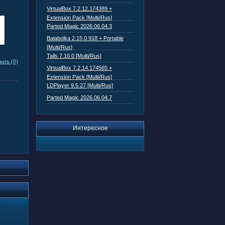
VirtualBox 7.2.12.174389 +
Extension Pack [Multi/Rus]
Parted Magic 2026.06.04.3
Balabolka 2.15.0.918 + Portable
[Multi/Rus]
Tails 7.10.0 [Multi/Rus]
ать (0)
VirtualBox 7.2.14.174565 +
Extension Pack [Multi/Rus]
LDPlayer 9.5.27 [Multi/Rus]
Parted Magic 2026.06.04.7
Интересное