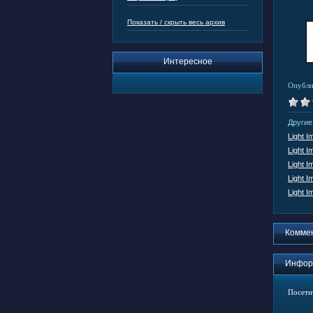
Показать / скрыть весь архив
Интересное
Опубли
Другие
Light I
Light I
Light I
Light I
Light I
Комме
Инфор
Посети