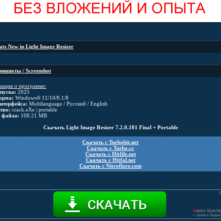
ts New in Light Image Resizer
иншоты / Screenshot
ация о программе:
пуска:
2025
орма:
Windows® 11/10/8.1/8
нтерфейса:
Multilanguage / Русский / English
тво:
crack.eXe | portable
 файла:
108.21 MB
Скачать Light Image Resizer 7.2.0.101 Final + Portable
Скачать с Turbobit.net
Скачать с Turbo.cc
Скачать с Hitfile.net
Скачать с Hitfal.net
Скачать с Nitroflare.com