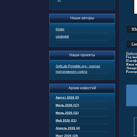
31
Наши авторы
Wha
freder
vipdepbit
Скр
Информ
Наши проекты
Год вы
Платф
Язык и
SoftLab-Portable.org - портал
Лекарс
Размер
портативного софта
Архив новостей
Август 2026 (2)
Июль 2026 (17)
Июнь 2026 (11)
Май 2026 (21)
Апрель 2026 (4)
Март 2026 (18)