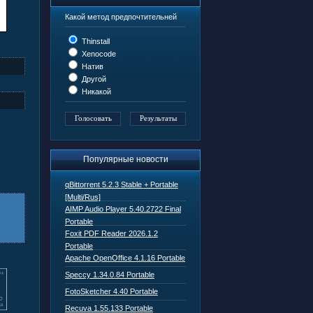
Какой метод предпочтительней
Thinstall
Xenocode
Натив
Другой
Никакой
Популярные новости
qBittorrent 5.2.3 Stable + Portable
[Multi/Rus]
AIMP Audio Player 5.40.2722 Final
Portable
Foxit PDF Reader 2026.1.2
Portable
Apache OpenOffice 4.1.16 Portable
Speccy 1.34.0.84 Portable
FotoSketcher 4.40 Portable
Recuva 1.55.133 Portable