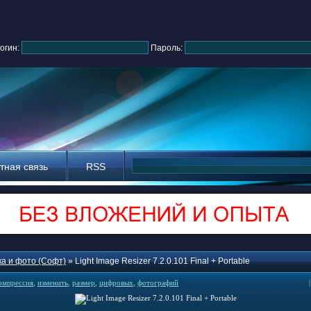
огин:
Пароль:
тная связь
RSS
а и фото (Софт)
» Light Image Resizer 7.2.0.101 Final + Portable
омпрессия
,
изменить
,
размер
,
цифровых
,
фотографий