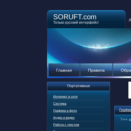
SORUFT.com
Л
Только русский интерфейс!
Главная
Правила
Обра
Портативные
Интернет и сети
Система
График
Графика и фото
Аудио и видео
Теги:
к
Работа с текстом