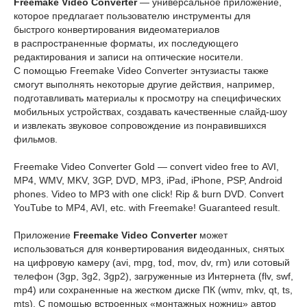
Freemake Video Converter
— универсальное приложение,
которое предлагает пользователю инструменты для
быстрого конвертирования видеоматериалов
в распространенные форматы, их последующего
редактирования и записи на оптические носители.
С помощью Freemake Video Converter энтузиасты также
смогут выполнять некоторые другие действия, например,
подготавливать материалы к просмотру на специфических
мобильных устройствах, создавать качественные слайд-шоу
и извлекать звуковое сопровождение из понравившихся
фильмов.
Freemake Video Converter Gold — convert video free to AVI,
MP4, WMV, MKV, 3GP, DVD, MP3, iPad, iPhone, PSP, Android
phones. Video to MP3 with one click! Rip & burn DVD. Convert
YouTube to MP4, AVI, etc. with Freemake! Guaranteed result.
Приложение
Freemake Video Converter
может
использоваться для конвертирования видеоданных, снятых
на цифровую камеру (avi, mpg, tod, mov, dv, rm) или сотовый
телефон (3gp, 3g2, 3gp2), загруженные из Интернета (flv, swf,
mp4) или сохраненные на жестком диске ПК (wmv, mkv, qt, ts,
mts). С помощью встроенных «монтажных ножниц» автор