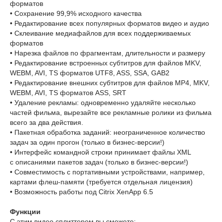
форматов
• Сохранение 99,9% исходного качества
• Редактирование всех популярных форматов видео и аудио
• Склеивание медиафайлов для всех поддерживаемых
форматов
• Нарезка файлов по фрагментам, длительности и размеру
• Редактирование встроенных субтитров для файлов MKV,
WEBM, AVI, TS форматов UTF8, ASS, SSA, GAB2
• Редактирование внешних субтитров для файлов MP4, MKV,
WEBM, AVI, TS форматов ASS, SRT
• Удаление рекламы: одновременно удаляйте несколько
частей фильма, вырезайте все рекламные ролики из фильма
всего за два действия.
• Пакетная обработка заданий: неограниченное количество
задач за один прогон (только в бизнес-версии!)
• Интерфейс командной строки принимает файлы XML
с описаниями пакетов задач (только в бизнес-версии!)
• Совместимость с портативными устройствами, например,
картами флеш-памяти (требуется отдельная лицензия)
• Возможность работы под Citrix XenApp 6.5
Функции
С этим видео сплиттером вы сможете: