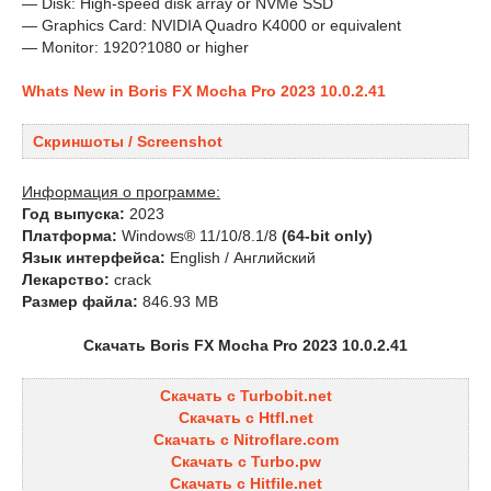
— Disk: High-speed disk array or NVMe SSD
— Graphics Card: NVIDIA Quadro K4000 or equivalent
— Monitor: 1920?1080 or higher
Whats New in Boris FX Mocha Pro 2023 10.0.2.41
Скриншоты / Screenshot
Информация о программе:
Год выпуска:
2023
Платформа:
Windows® 11/10/8.1/8
(64-bit only)
Язык интерфейса:
English / Английский
Лекарство:
crack
Размер файла:
846.93 MB
Скачать Boris FX Mocha Pro 2023 10.0.2.41
Скачать с Turbobit.net
Скачать с Htfl.net
Скачать с Nitroflare.com
Скачать с Turbo.pw
Скачать с Hitfile.net