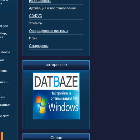
Безопасность
ля
Архивация и восстановление
CD/DVD
Утилиты
олную
Операционные системы
абор,
ся
Игры
Смартфоны
работы
жду
интересное
нужно
ниям и
еков
ленные
.
воляет
Опрос