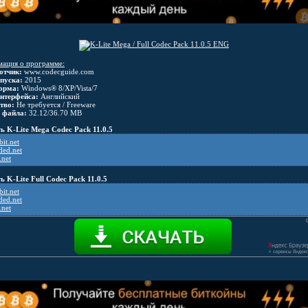
ация о программе:
отчик:
www.codecguide.com
пуска:
2015
орма:
Windows® 8/XP/Vista/7
нтерфейса:
Английский
тво:
Не требуется / Freeware
 файла:
32.12/36.70 MB
ь K-Lite Mega Codec Pack 11.0.5
it.net
ded.net
.net
ь K-Lite Full Codec Pack 11.0.5
it.net
ded.net
.net