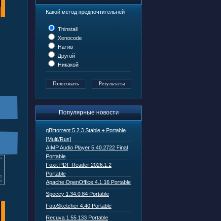
Какой метод предпочтительней
Thinstall
Xenocode
Натив
Другой
Никакой
Популярные новости
qBittorrent 5.2.3 Stable + Portable
[Multi/Rus]
AIMP Audio Player 5.40.2722 Final
Portable
Foxit PDF Reader 2026.1.2
Portable
Apache OpenOffice 4.1.16 Portable
Speccy 1.34.0.84 Portable
FotoSketcher 4.40 Portable
Recuva 1.55.133 Portable