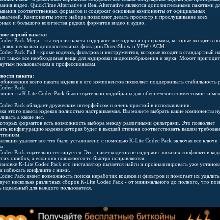
ания видео. QuickTime Alternative и Real Alternative являются дополнительными пакетами д
ывания соответственных форматов и содержат основные компоненты от официальных
ывателей. Компоненты этого набора позволяют делать просмотр и прослушивание всех
рных и большого количества редких форматов видео и аудио.
ние версий пакета:
Codec Pack Mega - эта версия пакета содержит все кодеки и программы, которые входят в п
, плюс несколько дополнительных фильтров DirectShow и VFW / ACM.
Codec Pack Full - кроме кодеков, фильтров и инструментов, которые входят в стандартный н
ит также все необходимые вещи для кодировки видеоизображения и звука. Может пригодит
нутым пользователям и профессионалам.
ности пакета:
 обновления всего пакета кодеков и его компонентов позволяет поддерживать стабильность 
Codec Pack.
мпоненты K-Lite Codec Pack были тщательно подобраны для обеспечения совместимости ме
 Codec Pack обладает дружеским интерфейсом и очень простой в использовании.
вка этого пакета кодеков полностью настраиваемая. Вы можете выбрать какие компоненты 
ливать а какие нет.
которых форматов есть возможность выбора между различными фильтрами. Это позволяет
ать конфигурацию кодеков которая будет в высшей степени соответствовать вашим требова
чтениям.
алляция удаляет все что было установлено с помощью K-Lite Codec Pack включая все ключи
а.
Codec Pack тщательно тестируется. Этот пакет кодеков не содержит никаких конфликтов код
угих ошибок, а если они появляются то быстро исправляются.
тановке K-Lite Codec Pack его инсталлятор пытается найти и проанализировать уже установ
и избежать конфликта с ними.
 Codec Pack имеет возможность поиска нерабочих кодеков и фильтров и помогает их удалить
вует несколько различных сборок K-Lite Codec Pack - от минимального до полного, что поз
ь идеальный для каждого пользователя.