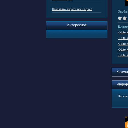
Показать / скрыть весь архив
Опубли
Интересное
Другие
K-Lite 
K-Lite 
K-Lite 
K-Lite 
K-Lite 
Комме
Инфор
Посети