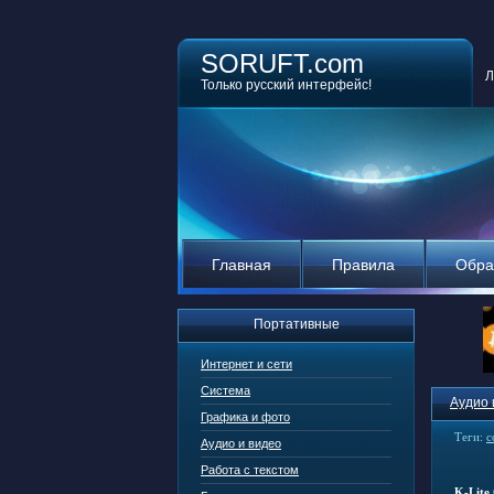
SORUFT.com
Л
Только русский интерфейс!
Главная
Правила
Обра
Портативные
Интернет и сети
Система
Аудио 
Графика и фото
Теги:
c
Аудио и видео
Работа с текстом
K-Lite