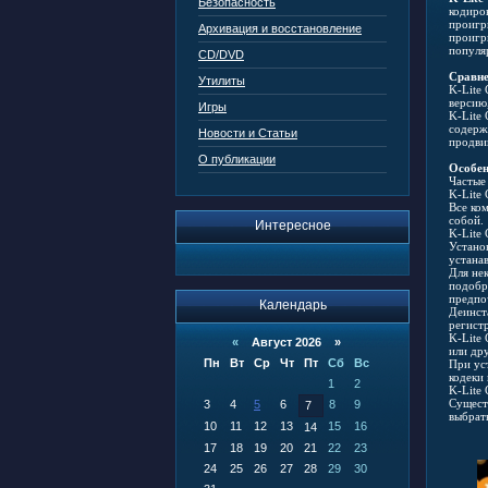
Безопасность
кодиров
проигр
Архивация и восстановление
проигр
популя
CD/DVD
Сравне
Утилиты
K-Lite 
версию
Игры
K-Lite 
содерж
Новости и Статьи
продви
О публикации
Особен
Частые
K-Lite 
Все ко
собой.
Интересное
K-Lite
Устано
устанав
Для не
подобр
предпо
Календарь
Деинст
регистр
K-Lite 
«
Август 2026 »
или др
Пн
Вт
Ср
Чт
Пт
Сб
Вс
При ус
кодеки 
1
2
K-Lite
Сущест
3
4
5
6
8
9
7
выбрат
10
11
12
13
15
16
14
17
18
19
20
21
22
23
24
25
26
27
28
29
30