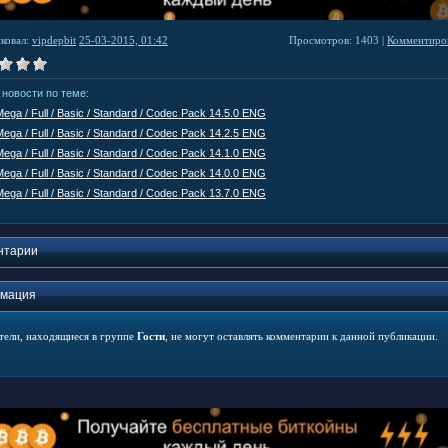
ковал:
vipdepbit
25-03-2015, 01:42
Просмотров: 1403 |
Комментиров
 новости по теме:
Mega / Full / Basic / Standard / Codec Pack 14.5.0 ENG
Mega / Full / Basic / Standard / Codec Pack 14.2.5 ENG
Mega / Full / Basic / Standard / Codec Pack 14.1.0 ENG
Mega / Full / Basic / Standard / Codec Pack 14.0.0 ENG
Mega / Full / Basic / Standard / Codec Pack 13.7.0 ENG
нтарии
мация
тели, находящиеся в группе
Гости
, не могут оставлять комментарии к данной публикации.