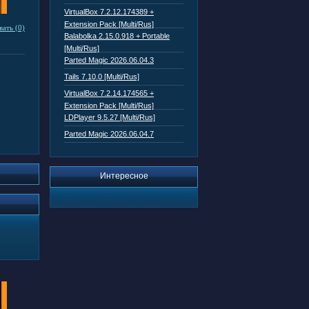
VirtualBox 7.2.12.174389 +
Extension Pack [Multi/Rus]
ать (0)
Balabolka 2.15.0.918 + Portable
[Multi/Rus]
Parted Magic 2026.06.04.3
Tails 7.10.0 [Multi/Rus]
VirtualBox 7.2.14.174565 +
Extension Pack [Multi/Rus]
LDPlayer 9.5.27 [Multi/Rus]
Parted Magic 2026.06.04.7
Интересное