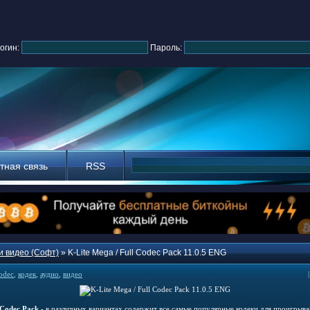
огин:
Пароль:
тная связь
RSS
и видео (Софт)
» K-Lite Mega / Full Codec Pack 11.0.5 ENG
odec
,
кодек
,
аудио
,
видео
 Codec Pack
- в различных вариантах содержит все самые популярные кодеки для проигрыва