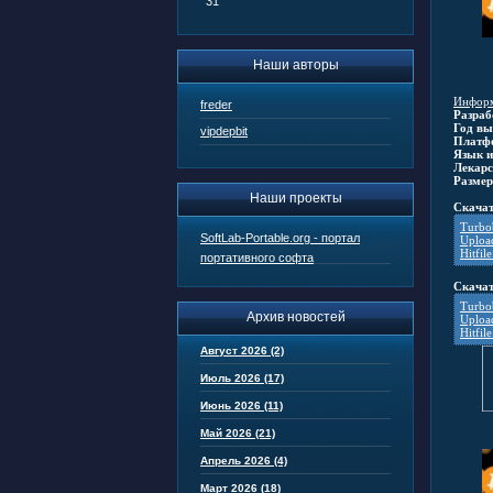
31
Наши авторы
Информ
freder
Разраб
Год вы
vipdepbit
Платф
Язык и
Лекарс
Размер
Наши проекты
Скачат
Turbob
SoftLab-Portable.org - портал
Uploa
Hitfile
портативного софта
Скачат
Turbob
Архив новостей
Uploa
Hitfile
Август 2026 (2)
Июль 2026 (17)
Июнь 2026 (11)
Май 2026 (21)
Апрель 2026 (4)
Март 2026 (18)