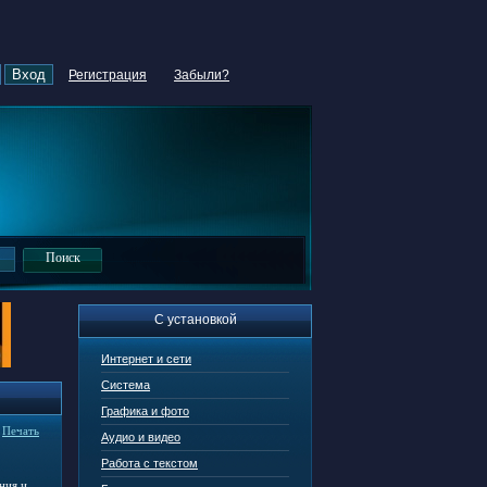
Регистрация
Забыли?
С установкой
Интернет и сети
Система
Графика и фото
|
Печать
Аудио и видео
Работа с текстом
ния и