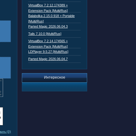
VirtualBox 7.2.12.174389 +
Extension Pack [Multi/Rus]
Balabolka 2.15.0.918 + Portable
[Multi/Rus]
Parted Magic 2026.06.04.3
Tails 7.10.0 [Multi/Rus]
VirtualBox 7.2.14.174565 +
Extension Pack [Multi/Rus]
LDPlayer 9.5.27 [Multi/Rus]
Parted Magic 2026.06.04.7
Интересное
ать (0)