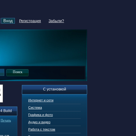
Регистрация
Забыли?
С установкой
Интернет и сети
Система
4 Build
Графика и фото
|
Печать
Аудио и видео
Работа с текстом
ие для