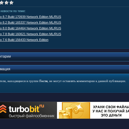
 новости по теме:
io 8.7 Build 170939 Network Edition ML/RUS
io 8.2 Build 165337 Network Edition ML/RUS
io 8.0 Build 164464 Network Edition ML/RUS
io 7.8 Build 160621 Network Edition ML/RUS
o 7.6 Build 156433 Network Edition
нтарии
мация
тели, находящиеся в группе
Гости
, не могут оставлять комментарии к данной публикации.