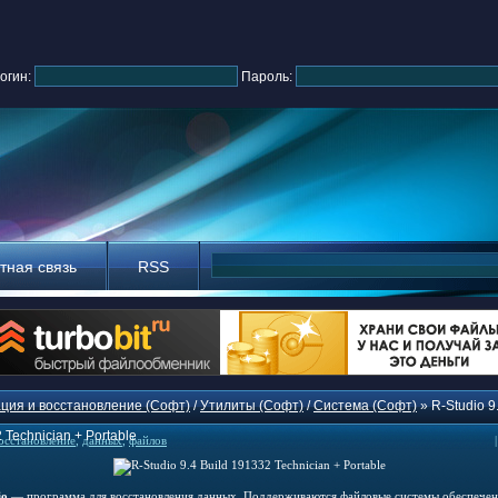
огин:
Пароль:
тная связь
RSS
ция и восстановление (Софт)
/
Утилиты (Софт)
/
Система (Софт)
» R-Studio 9.
 Technician + Portable
осстановление
,
данных
,
файлов
io
— программа для восстановления данных. Поддерживаются файловые системы обеспечен