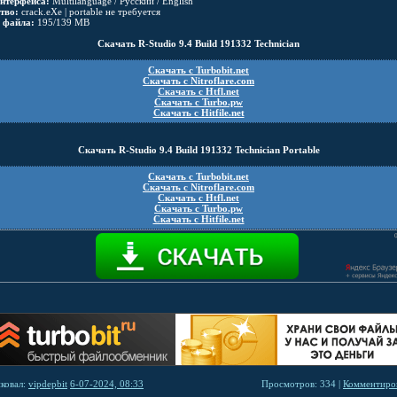
нтерфейса:
Multilanguage / Русский / English
тво:
crack.eXe | portable не требуется
 файла:
195/139 MB
Скачать R-Studio 9.4 Build 191332 Technician
Скачать с Turbobit.net
Скачать с Nitroflare.com
Скачать с Htfl.net
Скачать с Turbo.pw
Скачать с Hitfile.net
Скачать R-Studio 9.4 Build 191332 Technician Portable
Скачать с Turbobit.net
Скачать с Nitroflare.com
Скачать с Htfl.net
Скачать с Turbo.pw
Скачать с Hitfile.net
ковал:
vipdepbit
6-07-2024, 08:33
Просмотров: 334 |
Комментиров