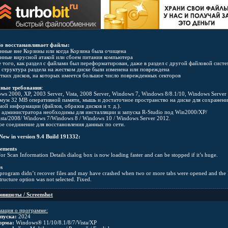
io восстанавливает файлы:
енные вне Корзины или когда Корзина была очищена
енные вирусной атакой или сбоем питания компьютера
е того, как раздел с файлами был переформатирован, даже в раздел с другой файловой сист
а структура раздела на жестком диске были изменена или повреждена
стких дисков, на которых имеется большое число поврежденных секторов
ные требования
:
ws 2000, XP, 2003 Server, Vista, 2008 Server, Windows 7, Windows 8/8.1/10, Windows Server
мум 32 MB оперативной памяти, мышь и достаточное пространство на диске для сохранени
ой информации (файлов, образов дисков и т. д.).
а администратора необходимы для инсталляции и запуска R-Studio под Win2000/XP/
ista/2008/ Windows 7/Windows 8 / Windows 10 / Windows Server 2012.
ое соединение для восстановления данных по сети.
ew in version 9.4 Build 191332:
ements
for Scan Information Details dialog box is now loading faster and can be stopped if it’s huge.
s
rogram didn’t recover files and may have crashed when two or more tabs were opened and the 
tructure option was not selected. Fixed.
иншоты / Screenshot
ация о программе:
пуска:
2024
орма:
Windows® 11/10/8.1/8/7/Vista/XP