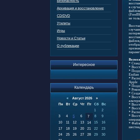
Безопасность
восстан
в случ
Архивация и восстановление
файлов
(FreeB
CD/DVD
не толь
Утилиты
Восста
случая
Игры
потеря
восста
Новости и Статьи
файлов
отобра
О публикации
призна
параме
Возмо
* Стан
Интересное
* Восс
* Подд
Endian 
* Расп
Apple
* Подд
Календарь
* Реко
* Созд
* Восс
«
Август 2026 »
альтер
Пн
Вт
Ср
Чт
Пт
Сб
Вс
* Восс
* Восс
1
2
* Расп
* Восс
3
4
5
6
8
9
7
операц
10
11
12
13
15
16
14
* Файл
шестна
17
18
19
20
21
22
23
24
25
26
27
28
29
30