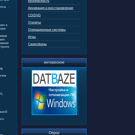
Безопасность
ются
Архивация и восстановление
CD/DVD
Утилиты
кже в
нные
Операционные системы
анных
Игры
быть
ование
Смартфоны
строек
интересное
ig
елов
),
льной
ого
Опрос