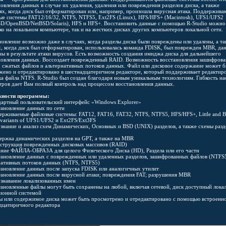
овления данных в случае их удаления, удаления или повреждения разделов диска, а также
аях, когда диск был отформатирован или, например, произошла вирусная атака. Поддержива
ые системы FAT12/16/32, NTFS, NTFS5, Ext2FS (Linux), HFS/HFS+ (Macintosh), UFS1/UFS2
SD/OpenBSD/NetBSD/Solaris), HFS и HFS+. Восстановить данные с помощью R-Studio можно
ко на локальном компьютере, так и на жестких дисках других компьютеров локальной сети.
новление возможно даже в случаях, когда разделы диска были повреждены или удалены, а та
х, когда диск был отформатирован, использовалась команда FDISK, был поврежден MBR, да
ны в результате атаки вирусов. Есть возможность создания имиджа диска для дальнейшего
новления данных. Воссоздает поврежденный RAID. Возможность восстановления зашифров
, сжатых файлов и альтернативных потоков данных. Файл или дисковое содержание может 
жено и отредактировано в шестнадцатеричном редакторе, который поддерживает редактир
ка файла NTFS. R-Studio был создан благодаря новым уникальным технологиям. Гибкость на
тров дает Вам полный контроль над процессом восстановления данных.
жности программы:
дартный пользовательский интерфейс «Windows Explorer»
тановление данных по сети
ерживаемые файловые системы: FAT12, FAT16, FAT32, NTFS, NTFS5, HFS/HFS+, Little and B
variants of UFS1/UFS2 и Ext2FS/Ext3FS
ознание и анализ схем Динамических, Основных и BSD (UNIX) разделов, а также схемы разд
ержка динамических разделов на GPT, а также на MBR
нструкция поврежденных дисковых массивов (RAID)
ание ФАЙЛА-ОБРАЗА для целого Физического Диска (HD), Раздела или его части
тановление данных с поврежденных или удаленных разделов, зашифрованных файлов (NTFS5
нативных потоков данных (NTFS, NTFS5)
тановление данных после запуска FDISK или аналогичных утилит
тановление данных после вирусной атаки; повреждения FAT; разрушения MBR
ознавание локализованных имен
тановленные файлы могут быть сохранены на любой, включая сетевой, диск доступный лока
ионной системой
ы или содержимое диска может быть просмотрено и отредактировано с помощью встроенн
дцатиричного редактора