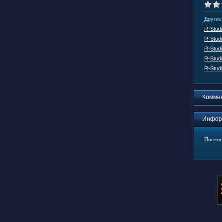
Другие
R-Stud
R-Stud
R-Stud
R-Stud
R-Studi
Комме
Инфор
Посети