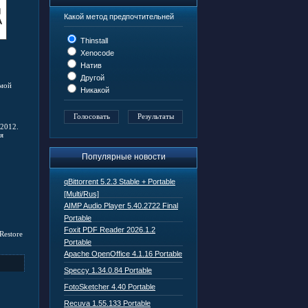
Какой метод предпочтительней
Thinstall
Xenocode
Натив
Другой
емой
Никакой
 2012.
я
Популярные новости
qBittorrent 5.2.3 Stable + Portable
[Multi/Rus]
AIMP Audio Player 5.40.2722 Final
Portable
Foxit PDF Reader 2026.1.2
Restore
Portable
Apache OpenOffice 4.1.16 Portable
Speccy 1.34.0.84 Portable
FotoSketcher 4.40 Portable
Recuva 1.55.133 Portable