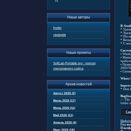
31
Наши авторы
R-Stud
freder
* Удал
* Удал
vipdepbit
* Посл
* Когд
* С же
Систем
Наши проекты
• Windo
• Мини
требуем
SoftLab-Portable.org - портал
• Прав
2003/V
портативного софта
• Сетев
Whats N
Архив новостей
Improv
* Data 
Август 2026 (2)
Bugfixe
— The p
Июль 2026 (17)
folder s
Июнь 2026 (11)
Скр
Май 2026 (21)
Информ
Апрель 2026 (4)
Год вы
Платф
Март 2026 (18)