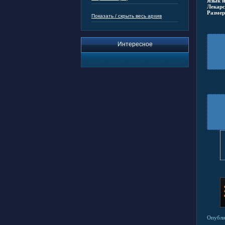
Язык и
Лекарс
Размер
Показать / скрыть весь архив
Интересное
Опубли