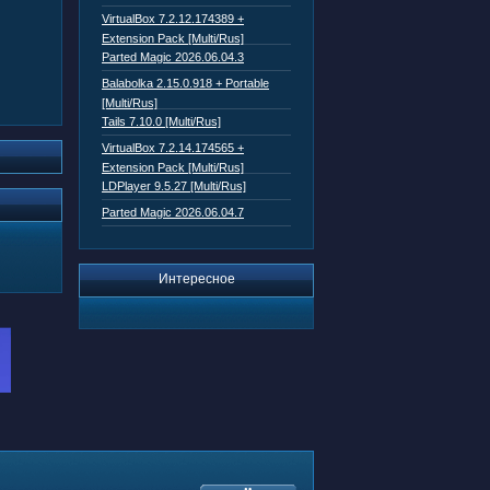
VirtualBox 7.2.12.174389 +
Extension Pack [Multi/Rus]
Parted Magic 2026.06.04.3
Balabolka 2.15.0.918 + Portable
[Multi/Rus]
Tails 7.10.0 [Multi/Rus]
VirtualBox 7.2.14.174565 +
Extension Pack [Multi/Rus]
LDPlayer 9.5.27 [Multi/Rus]
Parted Magic 2026.06.04.7
Интересное