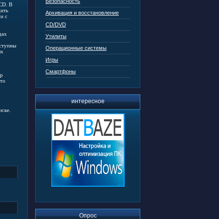
Безопасность
CD. В
дить
Архивация и восстановление
и с
CD/DVD
дах
Утилиты
оступны
Операционные системы
ых
Игры
Смартфоны
ер
что
интересное
иске.
.
Опрос