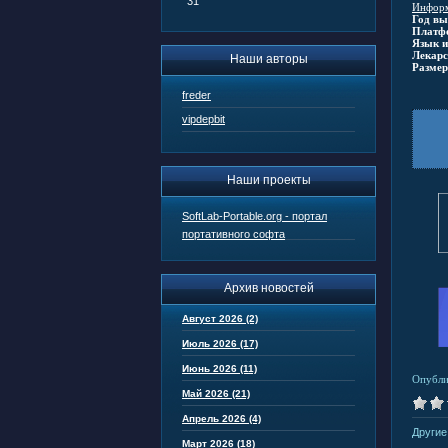
31
Информ
Год вы
Платф
Язык и
Лекарс
Наши авторы
Размер
freder
vipdepbit
Наши проекты
SoftLab-Portable.org - портал
портативного софта
Архив новостей
Август 2026 (2)
Июль 2026 (17)
Июнь 2026 (11)
Опубли
Май 2026 (21)
Апрель 2026 (4)
Другие
Март 2026 (18)