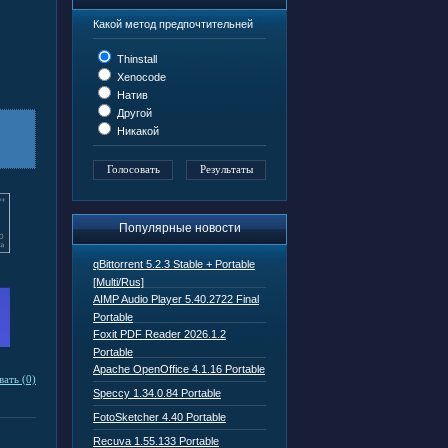
Какой метод предпочтительней
Thinstall
Xenocode
Натив
Другой
Никакой
Популярные новости
qBittorrent 5.2.3 Stable + Portable
[Multi/Rus]
AIMP Audio Player 5.40.2722 Final
Portable
Foxit PDF Reader 2026.1.2
Portable
Apache OpenOffice 4.1.16 Portable
ать (0)
Speccy 1.34.0.84 Portable
FotoSketcher 4.40 Portable
Recuva 1.55.133 Portable