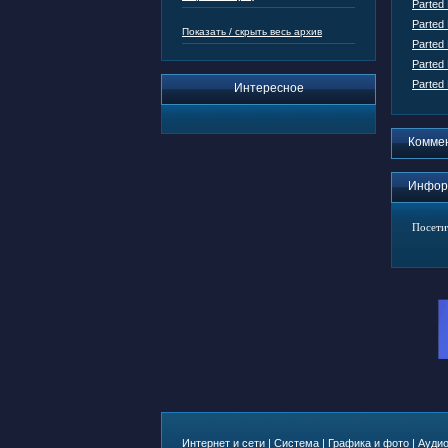
Parted
Parted
Показать / скрыть весь архив
Parted
Parted
Parted
Интересное
Комме
Инфор
Посети
Интернет и сети
|
Система
|
Графика и фото
|
Аудио