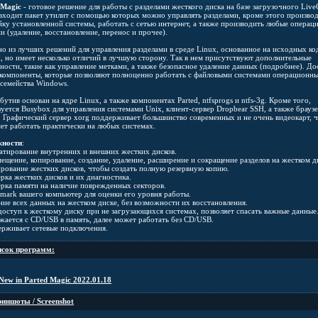
 Magic
- готовое решение для работы с разделами жесткого диска на базе загрузочного Live
 входит пакет утилит с помощью которых можно управлять разделами, кроме этого произво
йку установленной системы, работать с сетью интернет, а также производить любые операци
 (удаление, восстановление, перенос и прочее).
но из лучших решений для управления разделами в среде Linux, основанное на исходных ко
d, но имеет несколько отличий в лучшую сторону. Так в нем присутствуют дополнительные
ности, такие как управление метками, а также безопасное удаление данных (подробнее). Д
 компоненты, которые позволяют полноценно работать с файловыми системами операционн
 семейства Windows.
утив основан на ядре Linux, а также компонентах Parted, ntfsprogs и ntfs-3g. Кроме того,
зуется Busybox для управления системами Unix, клиент-сервер Dropbear SSH, а также брауз
x. Графический сервер xorg поддерживает большинство современных и не очень видеокарт, 
яет работать практически на любых системах.
жности
:
атирование внутренних и внешних жестких дисков.
мещение, копирование, создание, удаление, расширение и сокращение разделов на жестком д
ирование жестких дисков, чтобы создать полную резервную копию.
рка жестких дисков и их диагностика.
ерка памяти на наличие поврежденных секторов.
hmark вашего компьютер для оценки его уровня работы.
ние всех данных на жестком диске, без возможности их восстановления.
 доступ к жесткому диску при не загрузающихся системах, позволяет спасать важные данные
ужается с CD/USB в память, далее может работать без CD/USB.
ерживает сетевые подключения.
сок программ:
New in Parted Magic 2022.01.18
иншоты / Screenshot