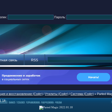
огин:
Пароль:
тная связь
RSS
ция и восстановление (Софт)
/
Утилиты (Софт)
/
Система (Софт)
» Parted Mag
1.18
iveCD
,
пакет
,
утилит
,
управление
,
разделами
,
диска