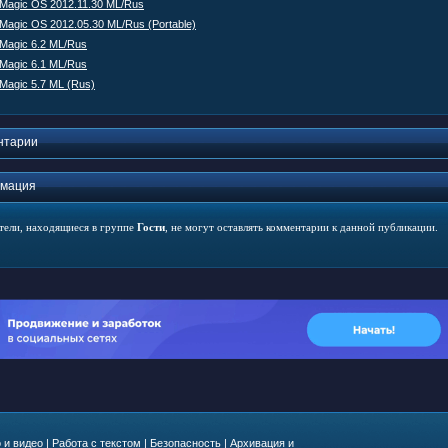
 Magic OS 2012.11.30 ML/Rus
 Magic OS 2012.05.30 ML/Rus (Portable)
 Magic 6.2 ML/Rus
 Magic 6.1 ML/Rus
 Magic 5.7 ML (Rus)
нтарии
мация
тели, находящиеся в группе
Гости
, не могут оставлять комментарии к данной публикации.
 и видео
|
Работа с текстом
|
Безопасность
|
Архивация и