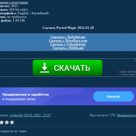
ация о программе:
пуска:
2022
орма:
(64-bit only)
нтерфейса:
English / Английский
тво:
не требуется
 файла:
1.94 GB
Скачать Parted Magic 2022.01.18
Скачать с Turbobit.net
Скачать с Nitroflare.com
Скачать с Uploaded.net
Скачать с Hitfile.net
ковал:
vipdepbit
18-01-2022, 23:07
Просмотров: 570 |
Комментиров
 новости по теме: