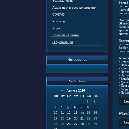
Безопасность
Parted
состав
Архивация и восстановление
настро
данными
CD/DVD
Это од
Утилиты
GParte
возмож
Игры
третьи
систем
Новости и Статьи
Дистриб
О публикации
исполь
Firefo
позвол
Возмо
Интересное
• Форм
• Пере
• Клон
• Прове
• Пров
• Benc
Календарь
• Удале
• Дает
• Загр
«
Август 2026 »
• Подд
Пн
Вт
Ср
Чт
Пт
Сб
Вс
Спи
1
2
3
4
5
6
8
9
7
10
11
12
13
15
16
14
Whats 
17
18
19
20
21
22
23
Скр
24
25
26
27
28
29
30