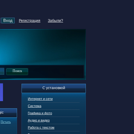
Регистрация
Забыли?
С установкой
Интернет и сети
Система
ic
Графика и фото
Аудио и видео
|
Печать
Работа с текстом