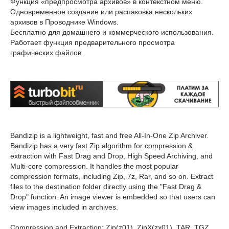
Функция «предпросмотра архивов» в контекстном меню.
Одновременное создание или распаковка нескольких
архивов в Проводнике Windows.
Бесплатно для домашнего и коммерческого использования.
Работает функция предварительного просмотра
графических файлов.
Bandizip is a lightweight, fast and free All-In-One Zip Archiver.
Bandizip has a very fast Zip algorithm for compression &
extraction with Fast Drag and Drop, High Speed Archiving, and
Multi-core compression. It handles the most popular
compression formats, including Zip, 7z, Rar, and so on. Extract
files to the destination folder directly using the "Fast Drag &
Drop" function. An image viewer is embedded so that users can
view images included in archives.
Compression and Extraction: Zip(z01), ZipX(zx01), TAR, TGZ,