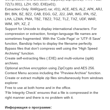
7Z(7z.001), LZH, ISO, EXE(e01).
Extraction Only: RAR(part1.rar, r01), ACE, AES, ALZ, APK, ARJ,
BH, BIN, BZ, BZ2, CAB, EGG, GZ, J2J, JAR, IMG, IPA, ISZ,
LHA, LZMA, PMA, TBZ, TBZ2, TGZ, TLZ, TXZ, UDF, WAR,
WIM, XPI, XZ, Z
Support for Unicode to display international characters. For
compression or extraction, foreign-language file names are
sometimes fragmented. With the 'Code Page' or 'UTF-8 Save'
function, Bandizip helps to display the filename perfectly.
Bypass files that don't compress well using the "High Speed
Archiving" function.
Create self-extracting files (.EXE) and multi-volume (split)
archives.
Optional archive encryption using ZipCrypto and AES 256.
Context Menu access including the "Preview Archive" function.
Create or extract multiple zip files simultaneously from windows
explorer.
Free to use at both home and in the office.
'File Integrity Check' ensures that a file is compressed in the
right manner and there is no problem with it.
Информация о программе: