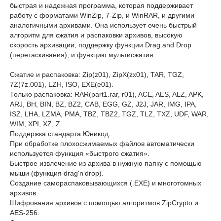
быстрая и надежная программа, которая поддерживает
работу с форматами WinZip, 7-Zip, и WinRAR, и другими
аналогичными архивами. Она использует очень быстрый
алгоритм для сжатия и распаковки архивов, высокую
скорость архивации, поддержку функции Drag and Drop
(перетаскивания), и функцию мультисжатия.
Сжатие и распаковка: Zip(z01), ZipX(zx01), TAR, TGZ,
7Z(7z.001), LZH, ISO, EXE(e01).
Только распаковка: RAR(part1.rar, r01), ACE, AES, ALZ, APK,
ARJ, BH, BIN, BZ, BZ2, CAB, EGG, GZ, J2J, JAR, IMG, IPA,
ISZ, LHA, LZMA, PMA, TBZ, TBZ2, TGZ, TLZ, TXZ, UDF, WAR,
WIM, XPI, XZ, Z
Поддержка стандарта Юникод.
При обработке плохосжимаемых файлов автоматически
используется функция «быстрого сжатия».
Быстрое извлечение из архива в нужную папку с помощью
мыши (функция drag'n'drop).
Создание самораспаковывающихся (.EXE) и многотомных
архивов.
Шифрования архивов с помощью алгоритмов ZipCrypto и
AES-256.