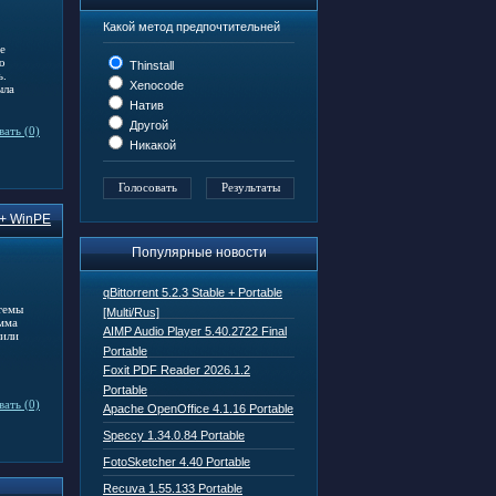
Какой метод предпочтительней
е
о
Thinstall
ь.
Xenocode
ыла
Натив
Другой
ать (0)
Никакой
 + WinPE
Популярные новости
qBittorrent 5.2.3 Stable + Portable
темы
[Multi/Rus]
амма
AIMP Audio Player 5.40.2722 Final
 или
Portable
Foxit PDF Reader 2026.1.2
Portable
ать (0)
Apache OpenOffice 4.1.16 Portable
Speccy 1.34.0.84 Portable
FotoSketcher 4.40 Portable
Recuva 1.55.133 Portable