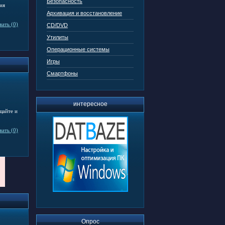
Безопасность
ия
Архивация и восстановление
ать (0)
CD/DVD
Утилиты
Операционные системы
Игры
Смартфоны
интересное
щайте и
ать (0)
Опрос