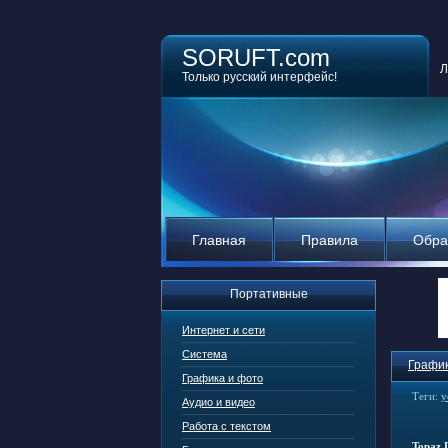
SORUFT.com
Л
Только русский интерфейс!
Главная
Правила
Обра
Портативные
Интернет и сети
Система
График
Графика и фото
Теги:
у
Аудио и видео
Работа с текстом
Topaz 