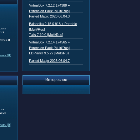
VirtualBox 7.2.12.174389 +
Extension Pack [Multi/Rus]
Parted Magic 2026.06.04.3
Balabolka 2.15.0.918 + Portable
ские
[Multi/Rus]
ния
Tails 7.10.0 [Multi/Rus]
ектов и
VirtualBox 7.2.14.174565 +
Extension Pack [Multi/Rus]
LDPlayer 9.5.27 [Multi/Rus]
ать (0)
Parted Magic 2026.06.04.7
Интересное
ств
ремя
ать (0)