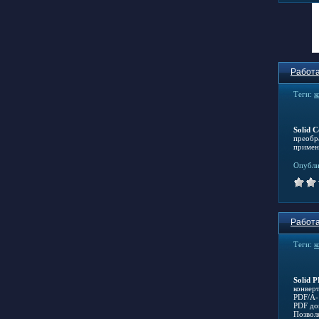
Работа
Теги:
к
Solid 
преобр
примен
Опубли
Работа
Теги:
к
Solid P
конвер
PDF/A-
PDF до
Позвол