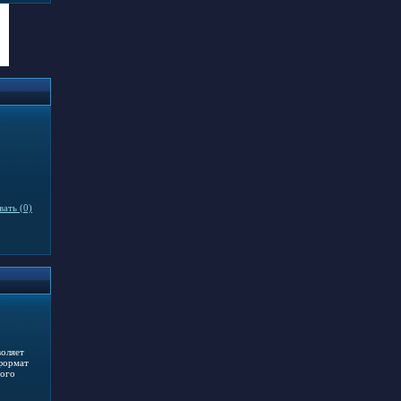
ать (0)
воляет
 формат
ного