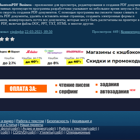
PhantomPDF Business
- приложение для просмотра, редактирования и создания PDF докумен
главных преимуществ программы разработчики указывают на небольшое время запуска и бо
ю скорость создания PDF-документов. С помощью программы вы сможете также сливать и
ять PDF документы, удалять и вставлять новые страницы, создавать электронные формы и
ания, конвертировать почти все документы, которые могут быть распечатаны на принтере в
 PDF, включая файлы DOC, PPT, TXT, HTML и многие другие.
ковал:
vipdepbit
22-03-2021, 09:50
Просмотров: 449 |
Комментиров
 и видео
|
Работа с текстом
|
Безопасность
|
Архивация и
и и Статьи
|
Наши проекты
 фото(софт)
|
Аудио и видео(софт)
|
Работа с текстом(софт)
|
(софт)
|
CD/DVD(софт)
|
Утилиты(софт)
|
Операционные