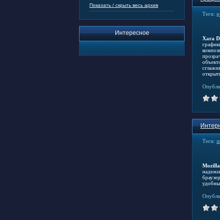
Показать / скрыть весь архив
Теги:
р
Интересное
Xara D
график
композ
прозра
объект
сглажи
открыт
Опубли
Интерн
Теги:
m
Mozilla
надежн
браузер
удобны
Опубли