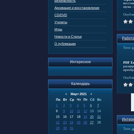
Безопасность
восста
шума —
Архивация и восстановление
Опубли
CD/DVD
Утилиты
Игры
Новости и Статьи
Работа
О публикации
Теги:
р
Интересное
PDF Ex
расшир
преобра
Опубли
Календарь
«
Март 2021
»
Пн
Вт
Ср
Чт
Пт
Сб
Вс
1
2
3
4
5
6
7
8
9
10
11
12
13
14
15
16
17
18
19
20
21
Интерн
22
23
24
25
26
27
28
29
30
31
Теги:
а