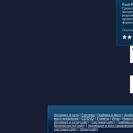
Foxit 
Среди 
высоку
раздел
примеч
формат
Опубли
Интернет и сети
|
Система
|
Графика и фото
|
Аудио
восстановление
|
CD/DVD
|
Утилиты
|
Игры
|
Новост
Интернет и сети(софт)
|
Система(софт)
|
Графика и
Безопасность(софт)
|
Архивация и восстановление
системы(софт)
|
Игры(софт)