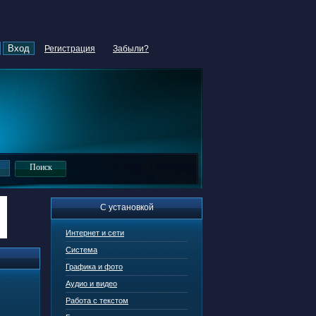
Регистрация
Забыли?
С установкой
Интернет и сети
Система
Графика и фото
Аудио и видео
Работа с текстом