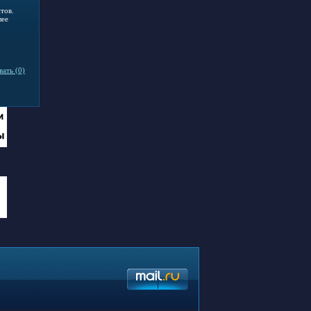
тов.
лее
ать (0)