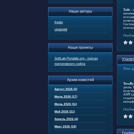
Tails
- 
Наши авторы
аноним
исходя
позволи
freder
Система
исполь
vipdepbit
Опубли
Наши проекты
SoftLab-Portable.org - портал
Утилит
портативного софта
Теги:
р
Архив новостей
TeraBy
диска.
Август 2026 (2)
получа
ASPI (
Июль 2026 (17)
создат
интерф
Июнь 2026 (11)
Опубли
Май 2026 (21)
Апрель 2026 (4)
Март 2026 (18)
График