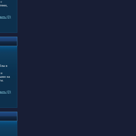
 с
тями,
ать (0)
йлы в
 и
ыми на
ты.
ать (0)