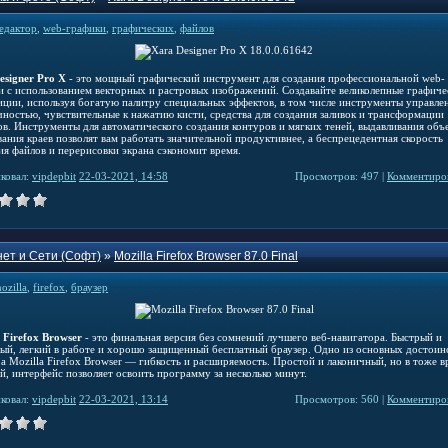
едактор
,
web-графики
,
графических
,
файлов
esigner Pro X
- это мощный графический инструмент для создания профессиональной web-
и с использованием векторных и растровых изображений. Создавайте великолепные графиче
иции, используя богатую палитру специальных эффектов, в том числе инструменты управле
чностью, чувствительные к нажатию кисти, средства для создания заливок и трансформации
ов. Инструменты для автоматического создания контуров и мягких теней, выдавливания объ
вания краев позволят вам работать значительной продуктивнее, а беспрецедентная скорость
ия файлов и перерисовки экрана сэкономит время.
ковал:
vipdepbit
22-03-2021, 14:58
Просмотров: 497 |
Комментиров
ет и Сети (Софт)
»
Mozilla Firefox Browser 87.0 Final
ozilla
,
firefox
,
браузер
 Firefox Browser
- это финальная версия без сомнений лучшего веб-навигатора. Быстрый и
ый, легкий в работе и хорошо защищенный бесплатный браузер. Одно из основных достоин
а Mozilla Firefox Browser — гибкость и расширяемость. Простой и лаконичный, но в тоже в
й, интерфейс позволяет освоить программу за несколько минут.
ковал:
vipdepbit
22-03-2021, 13:14
Просмотров: 560 |
Комментиров