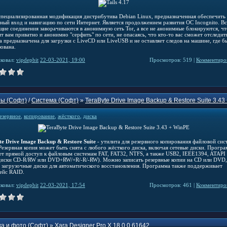
специализированная модификация дистрибутива Debian Linux, предназначенная обеспечить
ный вход и навигацию по сети Интернет. Является продолжением развития ОС Incognito. Вс
щие соединения заворачиваются в анонимную сеть Tor, а все не анонимные блокируются, чт
т вам приватно и анонимно "серфить" по сети, не опасаясь, что кто-то вас сможет отследит
 предназначена для загрузки с LiveCD или LiveUSB и не оставляет следов на машине, где б
зована.
ковал:
vipdepbit
22-03-2021, 19:00
Просмотров: 519 |
Комментиров
ы (Софт)
/
Система (Софт)
»
TeraByte Drive Image Backup & Restore Suite 3.43
езервное
,
копирование
,
жёсткого
,
диска
te Drive Image Backup & Restore Suite
- утилита для резервного копирования файловой сис
 Резервная копия может быть снята с любого жёсткого диска, включая сетевые диски. Прогр
ет прямой доступ к файловым системам FAT, FAT32, NTFS, а также USB2, IEEE1394, ATAPI
диски CD-R/RW или DVD+RW/+R/-R/-RW). Можно записать резервные копии на CD или DVD,
ь загрузочные диски для автоматического восстановления. Программа также поддерживает
ейс RAID.
ковал:
vipdepbit
22-03-2021, 17:54
Просмотров: 461 |
Комментиров
а и фото (Софт)
»
Xara Designer Pro X 18.0.0.61642