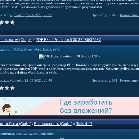
новите четкие детали на ваших изображениях с помощью первого инструмента для подавлен
 DeNoise AI. Вы можете быть удивлены полученными результатами.
ковал:
vipdepbit
22-03-2021, 22:32
Просмотров: 466 |
Комментиров
 с текстом (Софт)
»
PDF Extra Premium 5.30.37986/37987
едактор
,
PDF
,
файлов
,
Word
,
Excel
,
ePub
tra Premium
- профессиональный редактор PDF. Читайте и редактируйте файлы, используя
енные возможности PDF, чтобы достигать потрясающих результатов. Комментируйте, защи
зуйте их в файлы Word, Excel и ePub.
ковал:
vipdepbit
22-03-2021, 20:48
Просмотров: 501 |
Комментиров
ет и Сети (Софт)
/
Безопасность (Софт)
»
Tails 4.17
нонимная
,
навигация
,
сети
,
интернет