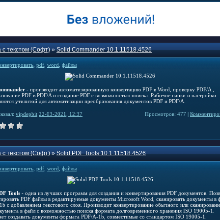
 с текстом (Софт)
»
Solid Commander 10.1.11518.4526
онвертировать
,
pdf
,
word
,
файлы
Commander
- производит автоматизированную конвертацию PDF в Word, проверку PDF/A ,
азование PDF в PDF/A и создание PDF с возможностью поиска. Рабочие папки и настройки
яются утилитой для автоматизации преобразования документов PDF и PDF/A.
ковал:
vipdepbit
22-03-2021, 12:37
Просмотров: 477 |
Комментиров
 с текстом (Софт)
»
Solid PDF Tools 10.1.11518.4526
онвертировать
,
pdf
,
word
,
файлы
DF Tools
- одна из лучших программ для создания и конвертирования PDF документов. Поз
тировать PDF файлы в редактируемые документы Microsoft Word, сканировать документы в
1b с добавлением текстового слоя. Производит конвертирование обычного или сканирован
кумента в файл с возможностью поиска формата долговременного хранения ISO 19005-1.
яет создавать документы формата PDF/A-1b, совместимые со стандартом ISO 19005-1.