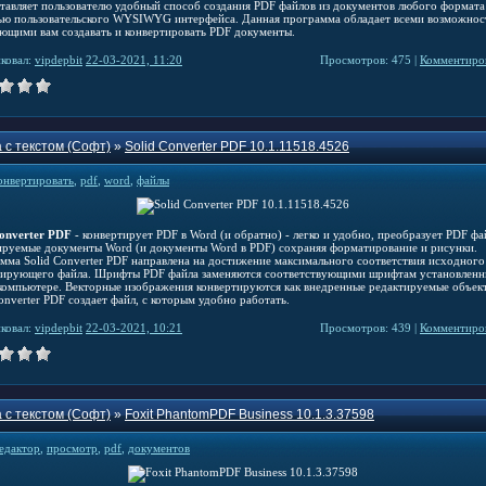
тавляет пользователю удобный способ создания PDF файлов из документов любого формата
ю пользовательского WYSIWYG интерфейса. Данная программа обладает всеми возможнос
ющими вам создавать и конвертировать PDF документы.
ковал:
vipdepbit
22-03-2021, 11:20
Просмотров: 475 |
Комментиров
 с текстом (Софт)
»
Solid Converter PDF 10.1.11518.4526
онвертировать
,
pdf
,
word
,
файлы
Converter PDF
- конвертирует PDF в Word (и обратно) - легко и удобно, преобразует PDF фа
ируемые документы Word (и документы Word в PDF) сохраняя форматирование и рисунки.
мма Solid Converter PDF направлена на достижение максимального соответствия исходного
тирующего файла. Шрифты PDF файла заменяются соответствующими шрифтам установленн
компьютере. Векторные изображения конвертируются как внедренные редактируемые объек
onverter PDF создает файл, с которым удобно работать.
ковал:
vipdepbit
22-03-2021, 10:21
Просмотров: 439 |
Комментиров
 с текстом (Софт)
»
Foxit PhantomPDF Business 10.1.3.37598
едактор
,
просмотр
,
pdf
,
документов