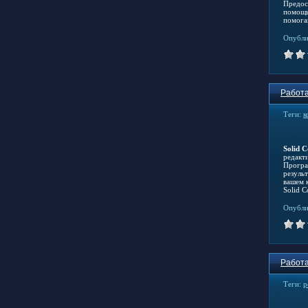
Предос
помощь
помога
Опубли
Работа
Теги:
к
Solid 
редакт
Програ
резуль
вашем 
Solid C
Опубли
Работа
Теги:
р