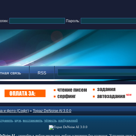
огин:
Пароль:
тная связь
RSS
а и фото (Софт)
»
Topaz DeNoise AI 3.0.0
странить
,
шум
,
восстановить
,
чёткость
,
изображений
DeNoise AI
- снимайте в любом месте при любом освещении без оговорок. Устраните шум и