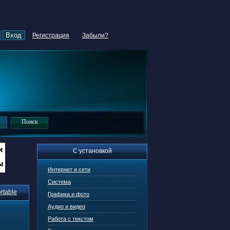
Регистрация
Забыли?
С установкой
Интернет и сети
Система
rtable
Графика и фото
Аудио и видео
Работа с текстом