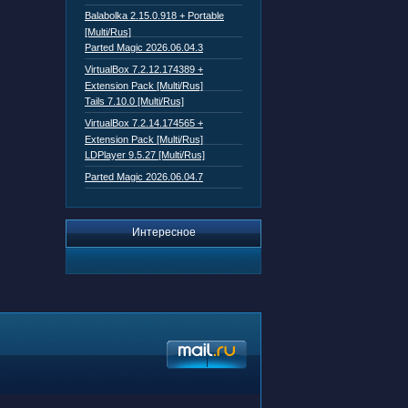
Balabolka 2.15.0.918 + Portable
[Multi/Rus]
Parted Magic 2026.06.04.3
VirtualBox 7.2.12.174389 +
Extension Pack [Multi/Rus]
Tails 7.10.0 [Multi/Rus]
VirtualBox 7.2.14.174565 +
Extension Pack [Multi/Rus]
LDPlayer 9.5.27 [Multi/Rus]
Parted Magic 2026.06.04.7
Интересное