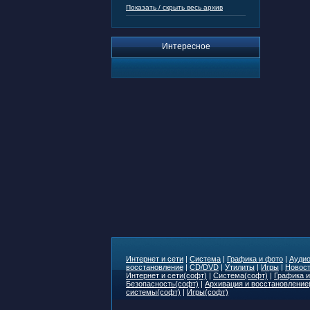
Показать / скрыть весь архив
Интересное
Интернет и сети
|
Система
|
Графика и фото
|
Аудио
восстановление
|
CD/DVD
|
Утилиты
|
Игры
|
Новост
Интернет и сети(софт)
|
Система(софт)
|
Графика и
Безопасность(софт)
|
Архивация и восстановление
системы(софт)
|
Игры(софт)