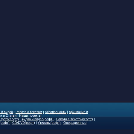
 и видео
|
Работа с текстом
|
Безопасность
|
Архивация и
и и Статьи
|
Наши проекты
 фото(софт)
|
Аудио и видео(софт)
|
Работа с текстом(софт)
|
(софт)
|
CD/DVD(софт)
|
Утилиты(софт)
|
Операционные