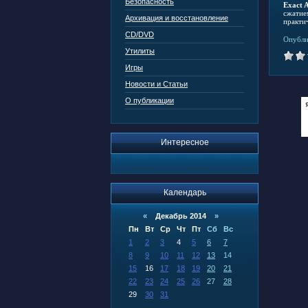
Безопасность
Exact 
сжатие
Архивация и восстановление
практи
CD/DVD
Опубли
Утилиты
Игры
Новости и Статьи
О публикации
Интересное
Календарь
«
Декабрь 2014
»
Пн
Вт
Ср
Чт
Пт
Сб
Вс
1
2
3
4
5
6
7
8
9
10
11
12
13
14
15
16
17
18
19
20
21
22
23
24
25
26
27
28
29
30
31