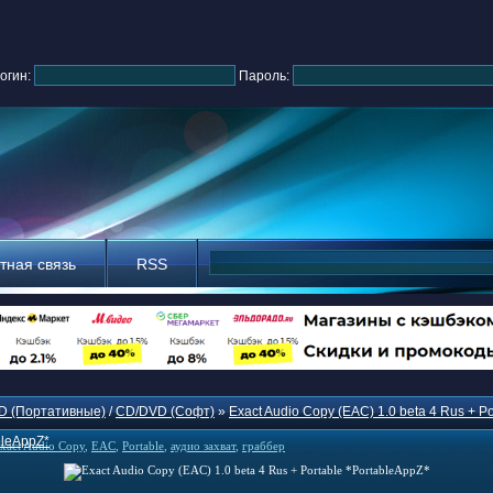
огин:
Пароль:
тная связь
RSS
D (Портативные)
/
CD/DVD (Софт)
»
Exact Audio Copy (EAC) 1.0 beta 4 Rus + Po
bleAppZ*
xact Audio Copy
,
EAC
,
Portable
,
аудио захват
,
граббер