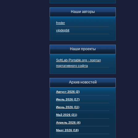
Наши авторы
freder
vipdepbit
Наши проекты
SoftLab-Portable.org - портал
портативного софта
Архив новостей
Август 2026 (2)
Июль 2026 (17)
Июнь 2026 (11)
Май 2026 (21)
Апрель 2026 (4)
Март 2026 (18)