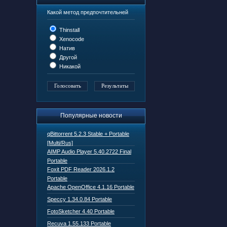
Какой метод предпочтительней
Thinstall
Xenocode
Натив
Другой
Никакой
Популярные новости
qBittorrent 5.2.3 Stable + Portable
[Multi/Rus]
AIMP Audio Player 5.40.2722 Final
Portable
Foxit PDF Reader 2026.1.2
Portable
Apache OpenOffice 4.1.16 Portable
Speccy 1.34.0.84 Portable
FotoSketcher 4.40 Portable
Recuva 1.55.133 Portable