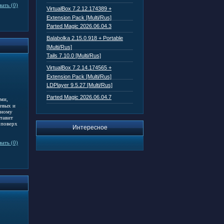
ать (0)
VirtualBox 7.2.12.174389 +
Extension Pack [Multi/Rus]
Parted Magic 2026.06.04.3
Balabolka 2.15.0.918 + Portable
[Multi/Rus]
Tails 7.10.0 [Multi/Rus]
VirtualBox 7.2.14.174565 +
Extension Pack [Multi/Rus]
LDPlayer 9.5.27 [Multi/Rus]
Parted Magic 2026.06.04.7
ами,
тевых и
сному
тавит
 поверх
Интересное
ать (0)