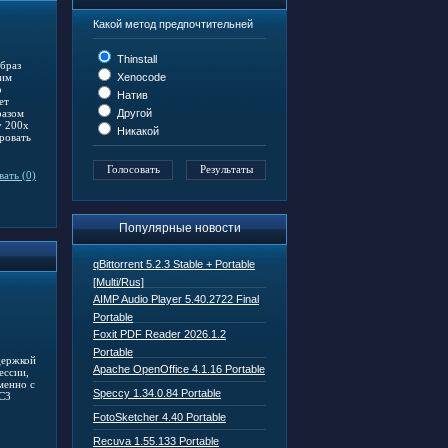
Какой метод предпочтительней
Thinstall
браз
Xenocode
гим
о
Натив
ет
Другой
разом
у 200х
Никакой
ровать
ать (0)
Популярные новости
qBittorrent 5.2.3 Stable + Portable
[Multi/Rus]
AIMP Audio Player 5.40.2722 Final
Portable
Foxit PDF Reader 2026.1.2
Portable
держкой
Apache OpenOffice 4.1.16 Portable
ессии,
менно с
Speccy 1.34.0.84 Portable
AC3
FotoSketcher 4.40 Portable
Recuva 1.55.133 Portable