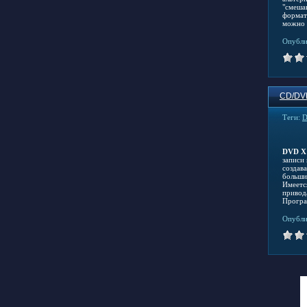
"смеша
формат
можно 
Опубли
CD/DV
Теги:
DVD X 
записи
создава
больши
Имеетс
привод
Програ
Опубли