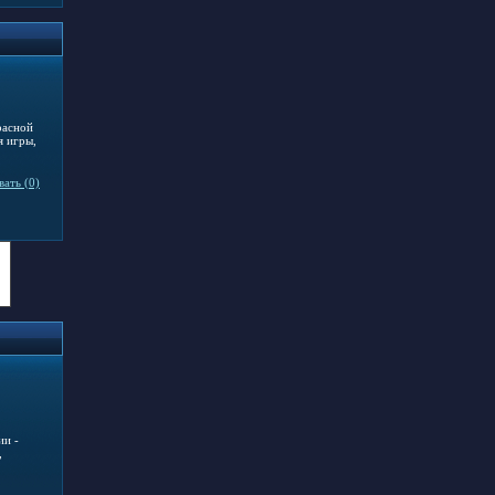
расной
я игры,
ать (0)
ии -
,