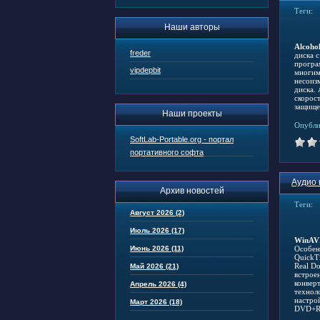
Теги:
Наши авторы
Alcoho
freder
диска 
програ
vipdepbit
многим
несоиз
диска.
скорос
защищен
Наши проекты
Опубли
SoftLab-Portable.org - портал
портативного софта
Аудио 
Архив новостей
Теги:
Август 2026 (2)
Июль 2026 (17)
WinAVI
Июнь 2026 (11)
Особен
QuickT
Real Do
Май 2026 (21)
встрое
конвер
Апрель 2026 (4)
технол
настро
Март 2026 (18)
DVD+R/