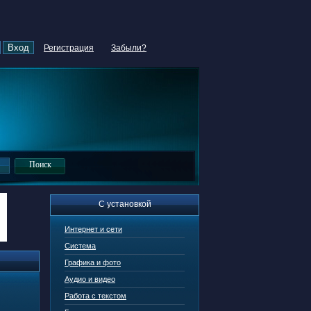
Регистрация
Забыли?
С установкой
Интернет и сети
Система
Графика и фото
Аудио и видео
Работа с текстом