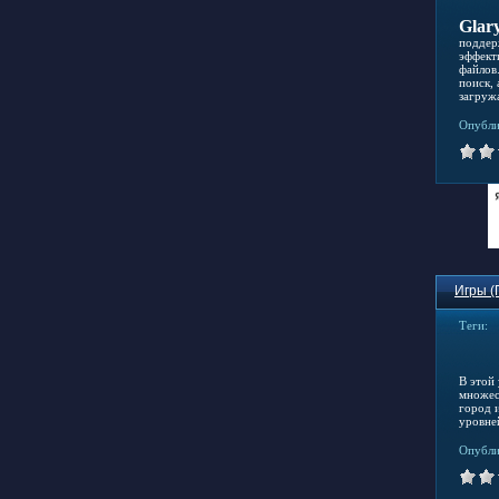
Glary
поддер
эффект
файлов
поиск,
загруж
Опубли
Игры (
Теги:
В этой
множес
город 
уровне
Опубли