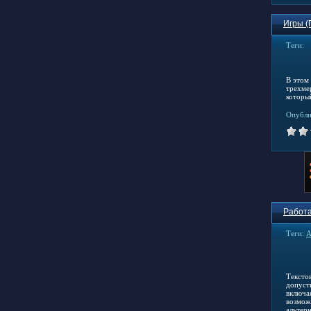
Игры (
Теги:
В этом
трехме
которы
Опубли
Работа
Теги:
A
Тексто
допуст
включа
возмож
альтерн