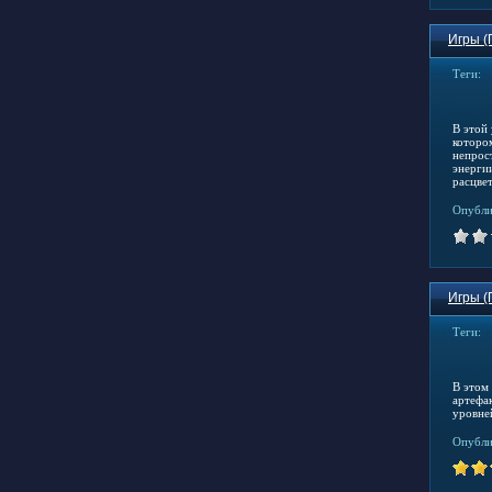
Игры (
Теги:
В этой
которо
непрос
энерги
расцве
Опубли
Игры (
Теги:
В этом
артефа
уровне
Опубли