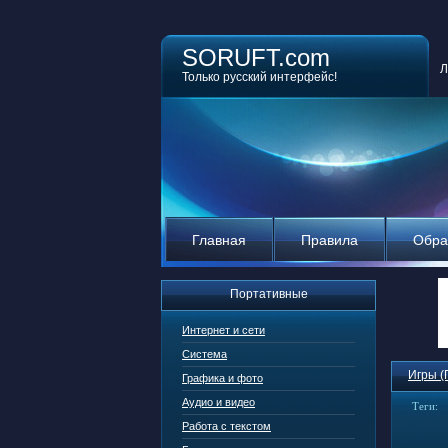
SORUFT.com
Л
Только русский интерфейс!
Главная
Правила
Обра
Портативные
Интернет и сети
Система
Игры (
Графика и фото
Аудио и видео
Теги:
Работа с текстом