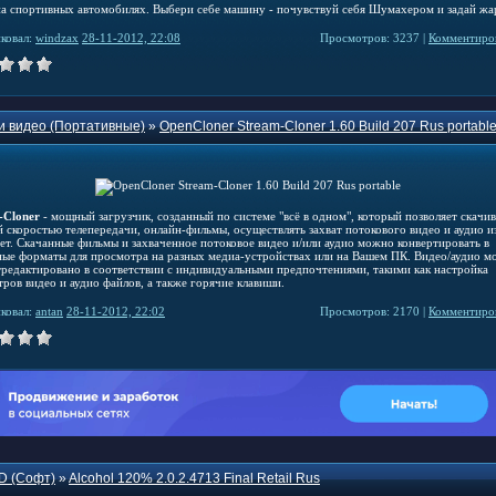
на спортивных автомобилях. Выбери себе машину - почувствуй себя Шумахером и задай жар
ковал:
windzax
28-11-2012, 22:08
Просмотров: 3237 |
Комментиров
и видео (Портативные)
»
OpenCloner Stream-Cloner 1.60 Build 207 Rus portabl
-Cloner
- мощный загрузчик, созданный по системе "всё в одном", который позволяет скачив
й скоростью телепередачи, онлайн-фильмы, осуществлять захват потокового видео и аудио и
ет. Скачанные фильмы и захваченное потоковое видео и/или аудио можно конвертировать в
ные форматы для просмотра на разных медиа-устройствах или на Вашем ПК. Видео/аудио м
тредактировано в соответствии с индивидуальными предпочтениями, такими как настройка
ров видео и аудио файлов, а также горячие клавиши.
ковал:
antan
28-11-2012, 22:02
Просмотров: 2170 |
Комментиров
D (Софт)
»
Alcohol 120% 2.0.2.4713 Final Retail Rus