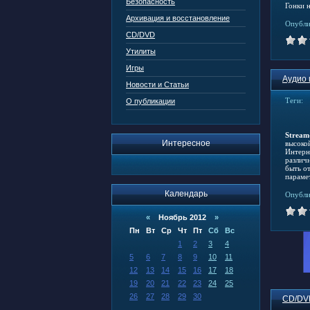
Безопасность
Гонки 
Архивация и восстановление
Опубли
CD/DVD
Утилиты
Игры
Аудио 
Новости и Статьи
Теги:
О публикации
Stream
Интересное
высоко
Интерн
различ
быть о
парамет
Календарь
Опубли
«
Ноябрь 2012
»
Пн
Вт
Ср
Чт
Пт
Сб
Вс
1
2
3
4
5
6
7
8
9
10
11
12
13
14
15
16
17
18
19
20
21
22
23
24
25
26
27
28
29
30
CD/DV