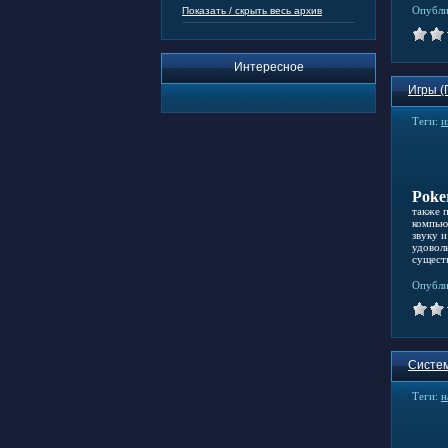
Опубли
Показать / скрыть весь архив
Интересное
Игры (
Теги:
и
Poke
также 
компью
звуку 
удовол
сущест
Опубли
Систем
Теги:
н