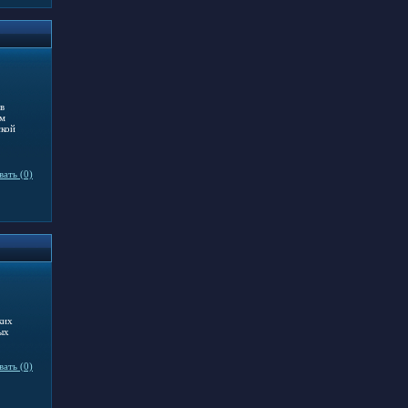
в
ем
ской
ать (0)
ких
ых
ать (0)