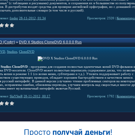
нных" (с таблицами и рисунками) документов, и сохранения их в большинстве из популярн
ов. В дистрибутив входят средства для проверки английской орфографии, но с домашней с
скачать дополнительные словари (в том числе и русский).
ковал:
freder
28-11-2012, 01:34
Просмотров: 2320 |
Комментиров
D (Софт)
»
DVD X Studios CloneDVD 6.0.0.0 Rus
DVD
,
Studios
,
CloneDVD
Studios CloneDVD
- программа для создания полностью идентичных копий DVD-фильмов и
 на DVD-носители. CloneDVD может полностью переписать содержимое диска, что позволя
ть копии в режиме 1:1 (со всеми меню, субтитрами и т.д.). Утилита поддерживает работу с
нством существующих приводов, обладает хорошим быстродействием и качеством записи.
я русский интерфейс. В данной версии улучшено чтение проблемных секторов на некоторы
ах, исправлены ошибки, обновлены переводы, улучшен контроль над скоростью,и многое др
мма имеет мультиязычный интерфейс включая Русский.
ковал:
SlaYSteR
28-11-2012, 00:17
Просмотров: 1792 |
Комментиров