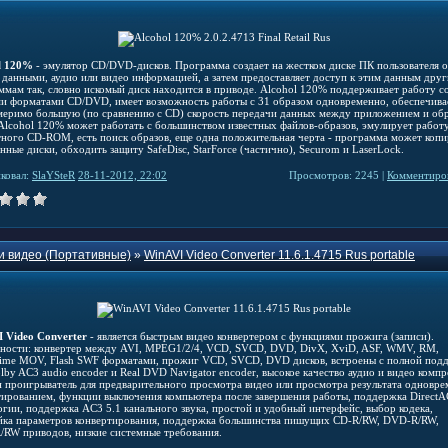
l 120%
- эмулятор CD/DVD-дисков. Программа создает на жестком диске ПК пользователя о
с данными, аудио или видео информацией, а затем предоставляет доступ к этим данным дру
ммам так, словно искомый диск находится в приводе. Alcohol 120% поддерживает работу с
и форматами CD/DVD, имеет возможность работы с 31 образом одновременно, обеспечива
меримо большую (по сравнению с CD) скорость передачи данных между приложением и об
 Alcohol 120% может работать с большинством известных файлов-образов, эмулирует работ
тного CD-ROM, есть поиск образов, еще одна положительная черта - программа может копи
ные диски, обходить защиту SafeDisc, StarForce (частично), Securom и LaserLock.
ковал:
SlaYSteR
28-11-2012, 22:02
Просмотров: 2245 |
Комментиров
и видео (Портативные)
»
WinAVI Video Converter 11.6.1.4715 Rus portable
 Video Converter
- является быстрым видео конвертером с функциями прожига (записи).
ности: конвертер между AVI, MPEG1/2/4, VCD, SVCD, DVD, DivX, XviD, ASF, WMV, RM,
ime MOV, Flash SWF форматами, прожиг VCD, SVCD, DVD дисков, встроены с полной под
lby AC3 audio encoder и Real DVD Navigator encoder, высокое качество аудио и видео компр
н проигрыватель для предварительного просмотра видео или просмотра результата одновре
тированием, функции выключения компьютера после завершения работы, поддержка Direct
огии, поддержка AC3 5.1 канального звука, простой и удобный интерфейс, выбор кодека,
йка параметров конвертирования, поддержка большинства пишущих CD-R/RW, DVD-R/RW,
RW приводов, низкие системные требования.