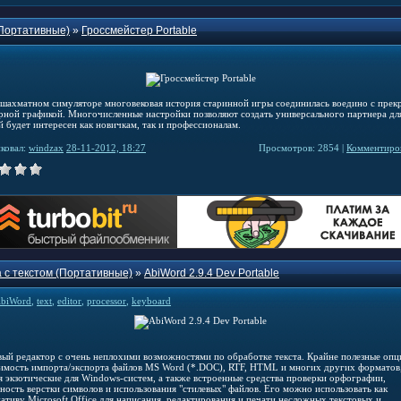
Портативные)
»
Гроссмейстер Portable
 шахматном симуляторе многовековая история старинной игры соединилась воедино с прек
рной графикой. Многочисленные настройки позволяют создать универсального партнера дл
й будет интересен как новичкам, так и профессионалам.
ковал:
windzax
28-11-2012, 18:27
Просмотров: 2854 |
Комментиров
 с текстом (Портативные)
»
AbiWord 2.9.4 Dev Portable
biWord
,
text
,
editor
,
processor
,
keyboard
вый редактор с очень неплохими возможностями по обработке текста. Крайне полезные опц
имость импорта/экспорта файлов MS Word (*.DOC), RTF, HTML и многих других форматов
я экзотические для Windows-систем, а также встроенные средства проверки орфографии,
ность верстки символов и использования "стилевых" файлов. Его можно использовать как
ативу Microsoft Office для написания, редактирования и печати несложных текстовых и