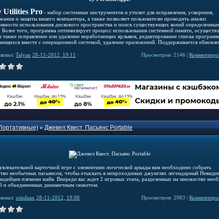
 Utilities Pro
- набор системных инструментов и утилит для исправления, ускорения,
жания и защиты вашего компьютера, а также позволяет пользователю проводить анализ
ивности использования дискового пространства и поиск существующих копий определенны
. Более того, программа оптимизирует процесс использования системной памяти, осуществл
 а также исправление или удаление неработающих ярлыков, редактирование списка программ
ающихся вместе с операционной системой, удаление приложений. Поддерживается обновле
ковал:
Talyan
28-11-2012, 19:11
Просмотров: 2146 |
Комментиров
Портативные)
»
Джевел Квест. Пасьянс Portable
 увлекательной карточной игре с элементами логической аркады вам необходимо собрать
тво необычных пасьянсов, чтобы отыскать в непроходимых джунглях легендарный Невид
индейцев племени майя. Впереди вас ждет 2 игровых этапа, разделенных на множество нео
й и объединенных динамичным сюжетом.
ковал:
windzax
28-11-2012, 19:08
Просмотров: 2983 |
Комментиров