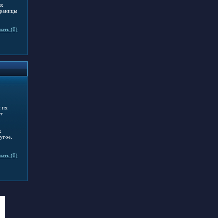
ых
траницы
ать (0)
 их
ет
х
угое.
ать (0)