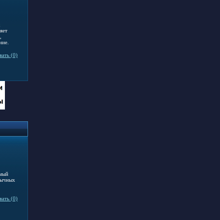
х
яет
,
ние.
ать (0)
имый
бычных
ать (0)