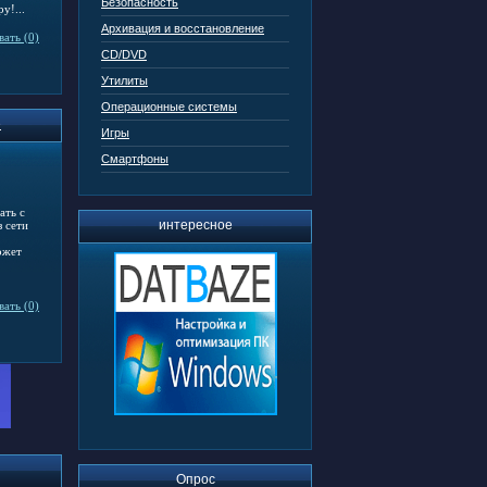
Безопасность
у!...
Архивация и восстановление
ать (0)
CD/DVD
Утилиты
Операционные системы
e
Игры
Смартфоны
ать с
интересное
з сети
ожет
ать (0)
Опрос