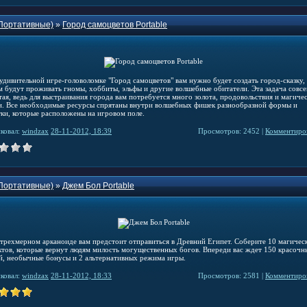
Портативные)
»
Город самоцветов Portable
 удивительной игре-головоломке "Город самоцветов" вам нужно будет создать город-сказку, 
м будут проживать гномы, хоббиты, эльфы и другие волшебные обитатели. Эта задача совс
тая, ведь для выстраивания города вам потребуется много золота, продовольствия и магиче
и. Все необходимые ресурсы спрятаны внутри волшебных фишек разнообразной формы и
тки, которые расположены на игровом поле.
ковал:
windzax
28-11-2012, 18:39
Просмотров: 2452 |
Комментиров
Портативные)
»
Джем Бол Portable
 трехмерном арканоиде вам предстоит отправиться в Древний Египет. Соберите 10 магичес
ктов, которые вернут людям милость могущественных богов. Впереди вас ждет 150 красочн
й, необычные бонусы и 2 альтернативных режима игры.
ковал:
windzax
28-11-2012, 18:33
Просмотров: 2581 |
Комментиров