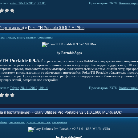
ковал:
antan
28-11-2012, 22:01
Просмотров: 2678 |
Комментиров
Портативные)
»
PokerTH Portable 0.9.5-2 ML/Rus
гра
,
покер
,
виртуальные
,
соперники
by PortableApps
rTH Portable 0.9.5-2
игра в покер в стиле Texas Hold-Em с виртуальными соперник
позволяет играть в сети и против оппонентов по всему миру. Благодаря поддержке до 10 се
терных игроков, пользовательским аватарам, пользовательским картам, онлайн чату, прекра
и простому в использовании графическому интерфейсу, PokerTH Portable обязательно предос
ьствие от игры. Программа упакована в .paf формат и поддерживает обновления установкой
вующих копий, сохраняя все настройки.
ковал:
Talyan
28-11-2012, 19:14
Просмотров: 2376 |
Комментиров
а (Портативные)
»
Glary Utilities Pro Portable v2.51.0.1666 ML/Rus/Ukr
абор
,
системных
,
утилит. очистка
,
настройка
by PortableAppZ