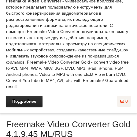
Freemake Video Converter
- универсальное приложение,
которое предлагает пользователю инструменты для
быстрого конвертирования видеоматериалов в
распространенные форматы, их последующего
редактирования и записи на оптические носители. С
помощью Freemake Video Converter энтузиасты также смогут
выполнять некоторые другие действия, например,
подготавливать материалы к просмотру на специфических
мобильных устройствах, создавать качественные слайд-шоу
и извлекать звуковое сопровождение из понравившихся
фильмов. Freemake Video Converter Gold - convert video free
to AVI, MP4, WMV, MKV, 3GP, DVD, MP3, iPad, iPhone, PSP,
Android phones. Video to MP3 with one click! Rip & burn DVD.
Convert YouTube to MP4, AVI, etc. with Freemake! Guaranteed
result.
Подробнее
0
Freemake Video Converter Gold
4.1.9.45 ML/RUS