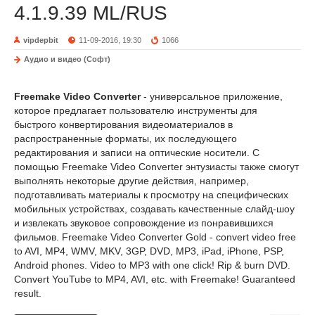
4.1.9.39 ML/RUS
vipdepbit
11-09-2016, 19:30
1066
Аудио и видео (Софт)
Freemake Video Converter
- универсальное приложение,
которое предлагает пользователю инструменты для
быстрого конвертирования видеоматериалов в
распространенные форматы, их последующего
редактирования и записи на оптические носители. С
помощью Freemake Video Converter энтузиасты также смогут
выполнять некоторые другие действия, например,
подготавливать материалы к просмотру на специфических
мобильных устройствах, создавать качественные слайд-шоу
и извлекать звуковое сопровождение из понравившихся
фильмов. Freemake Video Converter Gold - convert video free
to AVI, MP4, WMV, MKV, 3GP, DVD, MP3, iPad, iPhone, PSP,
Android phones. Video to MP3 with one click! Rip & burn DVD.
Convert YouTube to MP4, AVI, etc. with Freemake! Guaranteed
result.